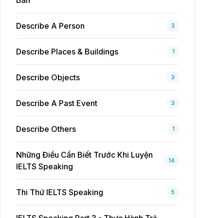
Bản
Describe A Person
3
Describe Places & Buildings
1
Describe Objects
3
Describe A Past Event
3
Describe Others
1
Những Điều Cần Biết Trước Khi Luyện
14
IELTS Speaking
Thi Thử IELTS Speaking
5