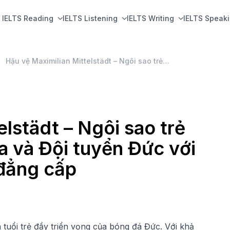
IELTS Reading
IELTS Listening
IELTS Writing
IELTS Speak
Hậu vệ Maximilian Mittelstädt – Ngôi sao trẻ sáng giá của Bundesliga và Đội tuyển Đức với phong cách chơi bóng đẳng cấp
lstädt – Ngôi sao trẻ
a và Đội tuyển Đức với
đẳng cấp
n tuổi trẻ đầy triển vọng của bóng đá Đức. Với khả