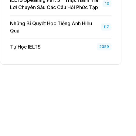
IELTS Speaking Part 3 - Thực Hành Trả
13
Lời Chuyên Sâu Các Câu Hỏi Phức Tạp
Những Bí Quyết Học Tiếng Anh Hiệu
117
Quả
Tự Học IELTS
2359