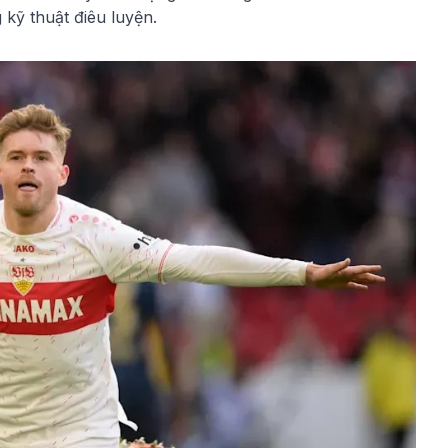
kỹ thuật điêu luyện.