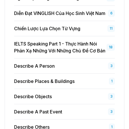
Diễn Đạt VINGLISH Của Học Sinh Việt Nam
6
Chiến Lược Lựa Chọn Từ Vựng
11
IELTS Speaking Part 1 - Thực Hành Nói
18
Phản Xạ Những Với Những Chủ Đề Cơ Bản
Describe A Person
3
Describe Places & Buildings
1
Describe Objects
3
Describe A Past Event
3
Describe Others
1