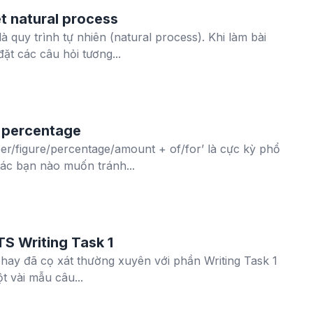
t natural process
à quy trình tự nhiên (natural process). Khi làm bài
ặt các câu hỏi tương...
, percentage
ber/figure/percentage/amount + of/for’ là cực kỳ phổ
các bạn nào muốn tránh...
TS Writing Task 1
 hay đã cọ xát thường xuyên với phần Writing Task 1
t vài mẫu câu...