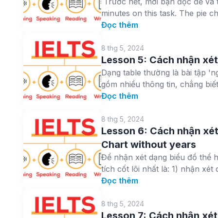
Trước hết, mời bạn đọc đề và t
minutes on this task. The pie c
Đọc thêm
8 thg 5, 2024
Lesson 5: Cách nhận xét 
Dạng table thường là bài tập 'n
gồm nhiều thông tin, chẳng biết
Đọc thêm
8 thg 5, 2024
Lesson 6: Cách nhận xét 
Chart without years
Để nhận xét dạng biểu đồ thể h
tích cốt lõi nhất là: 1) nhận xét 
Đọc thêm
8 thg 5, 2024
Lesson 7: Cách nhận xé