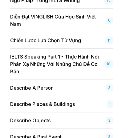
Ngữ Pháp Trong IELTS Writing
15
Diễn Đạt VINGLISH Của Học Sinh Việt
6
Nam
Chiến Lược Lựa Chọn Từ Vựng
11
IELTS Speaking Part 1 - Thực Hành Nói
Phản Xạ Những Với Những Chủ Đề Cơ
18
Bản
Describe A Person
3
Describe Places & Buildings
1
Describe Objects
3
Describe A Past Event
3