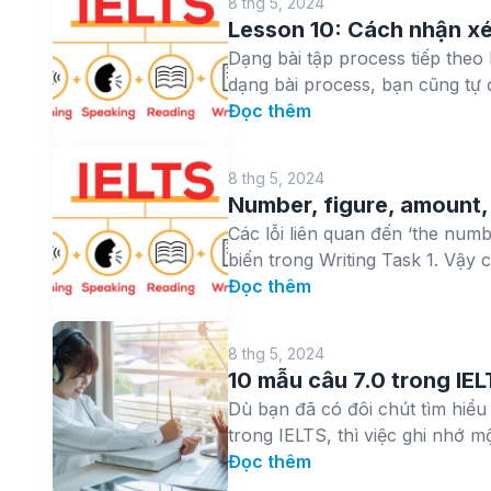
8 thg 5, 2024
Lesson 10: Cách nhận xé
Dạng bài tập process tiếp theo l
dạng bài process, bạn cũng tự đ
Đọc thêm
8 thg 5, 2024
Number, figure, amount
Các lỗi liên quan đến ‘the num
biến trong Writing Task 1. Vậy 
Đọc thêm
8 thg 5, 2024
10 mẫu câu 7.0 trong IEL
Dù bạn đã có đôi chút tìm hiểu
trong IELTS, thì việc ghi nhớ mộ
Đọc thêm