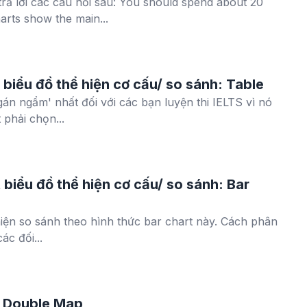
rả lời các câu hỏi sau: You should spend about 20
harts show the main...
biểu đồ thể hiện cơ cấu/ so sánh: Table
gán ngẩm' nhất đối với các bạn luyện thi IELTS vì nó
 phải chọn...
biểu đồ thể hiện cơ cấu/ so sánh: Bar
iện so sánh theo hình thức bar chart này. Cách phân
các đối...
t Double Map