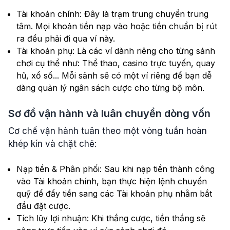
Tài khoản chính: Đây là trạm trung chuyển trung
tâm. Mọi khoản tiền nạp vào hoặc tiền chuẩn bị rút
ra đều phải đi qua ví này.
Tài khoản phụ: Là các ví dành riêng cho từng sảnh
chơi cụ thể như: Thể thao, casino trực tuyến, quay
hũ, xổ số... Mỗi sảnh sẽ có một ví riêng để bạn dễ
dàng quản lý ngân sách cược cho từng bộ môn.
Sơ đồ vận hành và luân chuyển dòng vốn
Cơ chế vận hành tuân theo một vòng tuần hoàn
khép kín và chặt chẽ:
Nạp tiền & Phân phối: Sau khi nạp tiền thành công
vào Tài khoản chính, bạn thực hiện lệnh chuyển
quỹ để đẩy tiền sang các Tài khoản phụ nhằm bắt
đầu đặt cược.
Tích lũy lợi nhuận: Khi thắng cược, tiền thắng sẽ