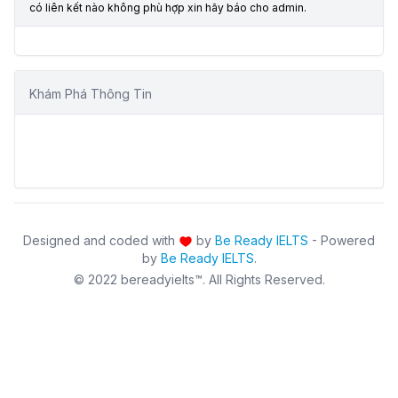
có liên kết nào không phù hợp xin hãy báo cho admin.
Khám Phá Thông Tin
Designed and coded with
by
Be Ready IELTS
- Powered
by
Be Ready IELTS
.
© 2022 bereadyielts™. All Rights Reserved.