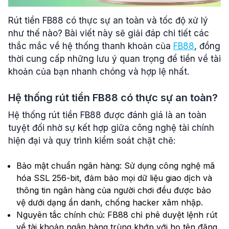
Rút tiền FB88
có thực sự an toàn và tốc độ xử lý
như thế nào? Bài viết này sẽ giải đáp chi tiết các
thắc mắc về hệ thống thanh khoản của
FB88
, đồng
thời cung cấp những lưu ý quan trọng để tiền về tài
khoản của bạn nhanh chóng và hợp lệ nhất.
Hệ thống rút tiền FB88 có thực sự an toàn?
Hệ thống rút tiền FB88 được đánh giá là an toàn
tuyệt đối nhờ sự kết hợp giữa công nghệ tài chính
hiện đại và quy trình kiểm soát chặt chẽ:
Bảo mật chuẩn ngân hàng: Sử dụng công nghệ mã
hóa SSL 256-bit, đảm bảo mọi dữ liệu giao dịch và
thông tin ngân hàng của người chơi đều được bảo
vệ dưới dạng ẩn danh, chống hacker xâm nhập.
Nguyên tắc chính chủ: FB88 chỉ phê duyệt lệnh rút
về tài khoản ngân hàng trùng khớp với họ tên đăng