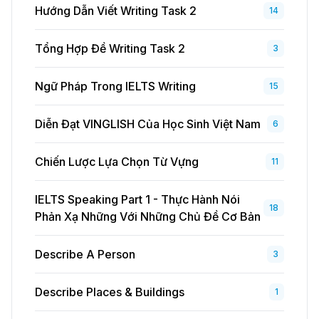
Hướng Dẫn Viết Writing Task 2
14
Tổng Hợp Đề Writing Task 2
3
Ngữ Pháp Trong IELTS Writing
15
Diễn Đạt VINGLISH Của Học Sinh Việt Nam
6
Chiến Lược Lựa Chọn Từ Vựng
11
IELTS Speaking Part 1 - Thực Hành Nói
18
Phản Xạ Những Với Những Chủ Đề Cơ Bản
Describe A Person
3
Describe Places & Buildings
1