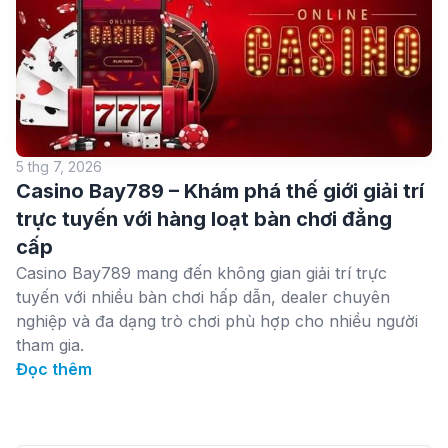
5 thg 7, 2026
Casino Bay789 – Khám phá thế giới giải trí
trực tuyến với hàng loạt bàn chơi đẳng
cấp
Casino Bay789 mang đến không gian giải trí trực
tuyến với nhiều bàn chơi hấp dẫn, dealer chuyên
nghiệp và đa dạng trò chơi phù hợp cho nhiều người
tham gia.
Đọc thêm