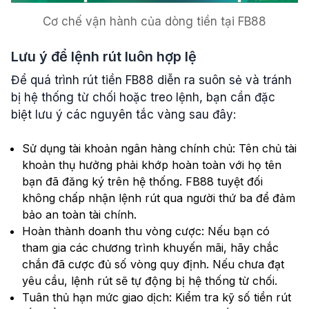
Cơ chế vận hành của dòng tiền tại FB88
Lưu ý để lệnh rút luôn hợp lệ
Để quá trình rút tiền FB88 diễn ra suôn sẻ và tránh
bị hệ thống từ chối hoặc treo lệnh, bạn cần đặc
biệt lưu ý các nguyên tắc vàng sau đây:
Sử dụng tài khoản ngân hàng chính chủ: Tên chủ tài
khoản thụ hưởng phải khớp hoàn toàn với họ tên
bạn đã đăng ký trên hệ thống. FB88 tuyệt đối
không chấp nhận lệnh rút qua người thứ ba để đảm
bảo an toàn tài chính.
Hoàn thành doanh thu vòng cược: Nếu bạn có
tham gia các chương trình khuyến mãi, hãy chắc
chắn đã cược đủ số vòng quy định. Nếu chưa đạt
yêu cầu, lệnh rút sẽ tự động bị hệ thống từ chối.
Tuân thủ hạn mức giao dịch: Kiểm tra kỹ số tiền rút