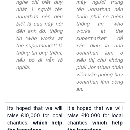
nghe chỉ biết duy
mấy người trùng
nhất 1 người tên
tên Jonathan nên
Jonathan nên đều
buộc phải có thêm
biết là câu này nói
thông tin 'who
đến anh đó, thông
works at the
tin 'who works at
supermarket' để
the supermarket' là
xác định là anh
thông tin phụ thêm,
Jonathan làm ở
nếu bỏ đi vẫn rõ
siêu thị chứ không
nghĩa.
phải Jonathan nhân
viên văn phòng hay
Jonathan làm công
an.
It’s hoped that we will
It's hoped that we will
raise £10,000 for local
raise £10,000 for local
charities,
which help
charities
which help
the homeless
.
the homeless