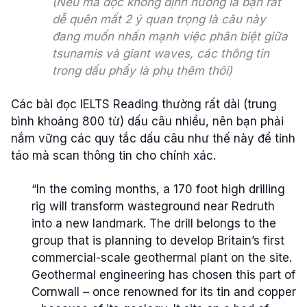
(Nếu mà đọc không định hướng là bạn rất
dễ quên mất 2 ý quan trọng là câu này
đang muốn nhấn mạnh việc phân biệt giữa
tsunamis và giant waves, các thông tin
trong dấu phẩy là phụ thêm thôi)
Các bài đọc IELTS Reading thường rất dài (trung
bình khoảng 800 từ) dấu câu nhiều, nên bạn phải
nắm vững các quy tắc dấu câu như thế này để tỉnh
táo mà scan thông tin cho chính xác.
“In the coming months, a 170 foot high drilling
rig will transform wasteground near Redruth
into a new landmark. The drill belongs to the
group that is planning to develop Britain’s first
commercial-scale geothermal plant on the site.
Geothermal engineering has chosen this part of
Cornwall – once renowned for its tin and copper