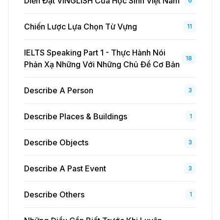
Diễn Đạt VINGLISH Của Học Sinh Việt Nam
6
Chiến Lược Lựa Chọn Từ Vựng
11
IELTS Speaking Part 1 - Thực Hành Nói
18
Phản Xạ Những Với Những Chủ Đề Cơ Bản
Describe A Person
3
Describe Places & Buildings
1
Describe Objects
3
Describe A Past Event
3
Describe Others
1