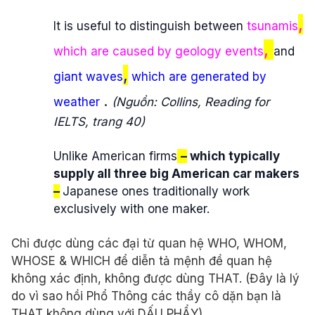
,
It is useful to distinguish between
tsunamis
,
which are caused by geology events
and
,
giant waves
which are generated by
.
weather
(Nguồn: Collins, Reading for
IELTS, trang 40)
Unlike American firms
–
which typically
supply all three big American car makers
–
Japanese ones traditionally work
exclusively with one maker.
Chỉ được dùng các đại từ quan hệ WHO, WHOM,
WHOSE & WHICH để diễn tả mệnh đề quan hệ
không xác định, không được dùng THAT. (Đây là lý
do vì sao hồi Phổ Thông các thầy cô dặn bạn là
THAT không dùng với DẤU PHẨY).