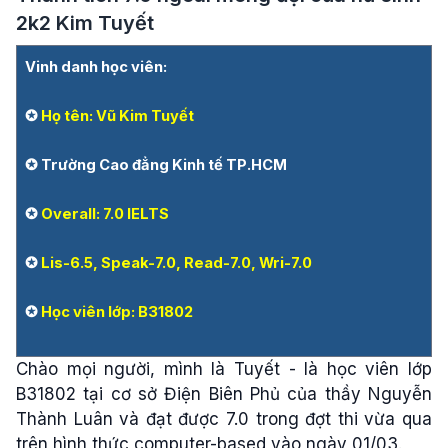
2k2 Kim Tuyết
Vinh danh học viên:
✪
Họ tên: Vũ Kim Tuyết
✪ Trường Cao đẳng Kinh tế TP.HCM
✪
Overall: 7.0 IELTS
✪
Lis-6.5, Speak-7.0, Read-7.0, Wri-7.0
✪
Học viên lớp: B31802
Chào mọi người, mình là Tuyết - là học viên lớp
B31802 tại cơ sở Điện Biên Phủ của thầy Nguyễn
Thành Luân và đạt được 7.0 trong đợt thi vừa qua
trên hình thức computer-based vào ngày 01/03.