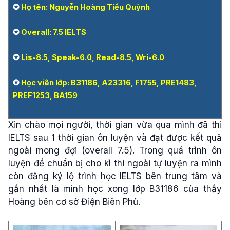
✪
Họ tên: Nguyễn Hoàng Tiểu Quỳnh
✪
Overall: 7.5 IELTS
✪
Lis-8.5, Speak-6.0, Read-8.5, Wri-6.0
✪
Học viên lớp: B31186, A23316, F1755, PRE1483,
PREF1253, BA159
Xin chào mọi người, thời gian vừa qua mình đã thi
IELTS sau 1 thời gian ôn luyện và đạt được kết quả
ngoài mong đợi (overall 7.5). Trong quá trình ôn
luyện để chuẩn bị cho kì thi ngoài tự luyện ra mình
còn đăng ký lộ trình học IELTS bên trung tâm và
gần nhất là mình học xong lớp B31186 của thầy
Hoàng bên cơ sở Điện Biên Phủ.