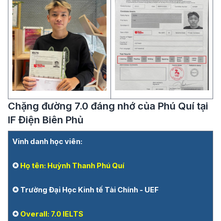
Chặng đường 7.0 đáng nhớ của Phú Quí tại
IF Điện Biên Phủ
Vinh danh học viên:
✪
Họ tên: Huỳnh Thanh Phú Quí
✪ Trường Đại Học Kinh tế Tài Chính - UEF
✪
Overall: 7.0 IELTS