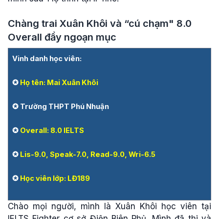
Chàng trai Xuân Khôi và “cú chạm" 8.0
Overall đầy ngoạn mục
Vinh danh học viên:
✪
Họ tên: Mai Xuân Khôi
✪ Trường THPT Phú Nhuận
✪
Overall: 8.0 IELTS
✪
Lis-9.0, Speak-7.0, Read-9.0, Wri-6.5
✪
Học viên lớp: LĐ189
Chào mọi người, mình là Xuân Khôi học viên tại
IELTS Fighter cơ sở Điện Biên Phủ. Mình đã thi và