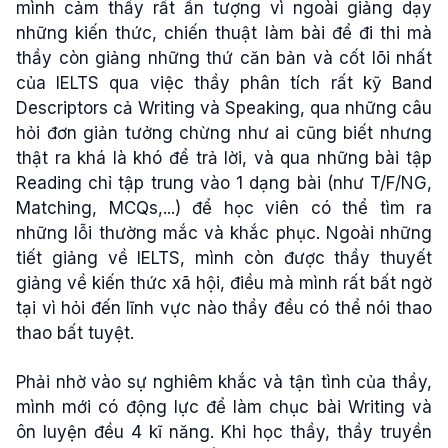
mình cảm thấy rất ấn tượng vì ngoài giảng dạy
những kiến thức, chiến thuật làm bài để đi thi mà
thầy còn giảng những thứ căn bản và cốt lõi nhất
của IELTS qua việc thầy phân tích rất kỹ Band
Descriptors cả Writing và Speaking, qua những câu
hỏi đơn giản tưởng chừng như ai cũng biết nhưng
thật ra khá là khó để trả lời, và qua những bài tập
Reading chỉ tập trung vào 1 dạng bài (như T/F/NG,
Matching, MCQs,...) để học viên có thể tìm ra
những lỗi thường mắc và khắc phục. Ngoài những
tiết giảng về IELTS, mình còn được thầy thuyết
giảng về kiến thức xã hội, điều mà mình rất bất ngờ
tại vì hỏi đến lĩnh vực nào thầy đều có thể nói thao
thao bất tuyệt.
Phải nhờ vào sự nghiêm khắc và tận tình của thầy,
mình mới có động lực để làm chục bài Writing và
ôn luyện đều 4 kĩ năng. Khi học thầy, thầy truyền