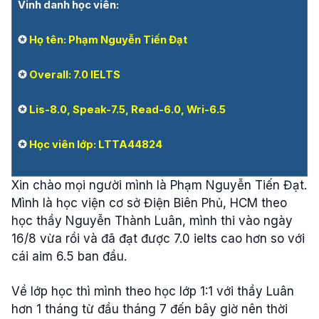
Vinh danh học viên:
✪
Họ tên: Phạm Nguyễn Tiến Đạt
✪
Overall: 7.0 IELTS
✪
Lis-8.0, Speak-7.5, Read-6.0, Wri-6.5
✪
Học viên lớp: LTTA44824
Xin chào mọi người mình là Phạm Nguyễn Tiến Đạt.
Mình là học viện cơ sở Điện Biên Phủ, HCM theo
học thầy Nguyễn Thành Luân, mình thi vào ngày
16/8 vừa rồi và đã đạt được 7.0 ielts cao hơn so với
cái aim 6.5 ban đầu.
Về lớp học thì mình theo học lớp 1:1 với thầy Luân
hơn 1 tháng từ đầu tháng 7 đến bây giờ nên thời