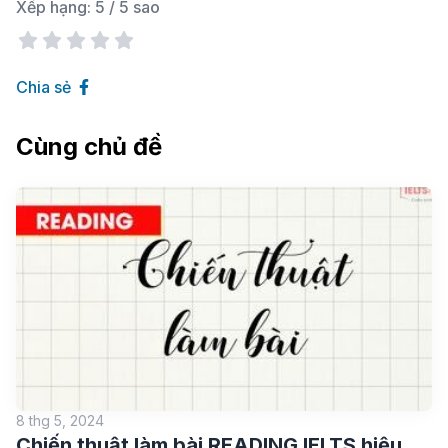
Xếp hạng:
5
/ 5 sao
Chia sẻ
Cùng chủ đề
8 thg 5, 2024
Chiến thuật làm bài READING IELTS hiệu