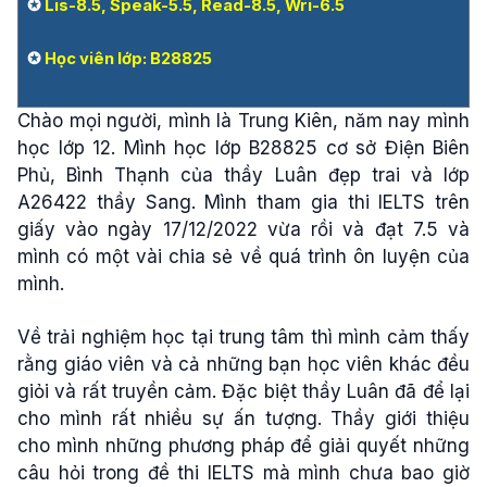
✪
Lis-8.5, Speak-5.5, Read-8.5, Wri-6.5
✪
Học viên lớp: B28825
Chào mọi người, mình là Trung Kiên, năm nay mình
học lớp 12. Mình học lớp B28825 cơ sở Điện Biên
Phủ, Bình Thạnh của thầy Luân đẹp trai và lớp
A26422 thầy Sang. Mình tham gia thi IELTS trên
giấy vào ngày 17/12/2022 vừa rồi và đạt 7.5 và
mình có một vài chia sẻ về quá trình ôn luyện của
mình.
Về trải nghiệm học tại trung tâm thì mình cảm thấy
rằng giáo viên và cả những bạn học viên khác đều
giỏi và rất truyền cảm. Đặc biệt thầy Luân đã để lại
cho mình rất nhiều sự ấn tượng. Thầy giới thiệu
cho mình những phương pháp để giải quyết những
câu hỏi trong đề thi IELTS mà mình chưa bao giờ