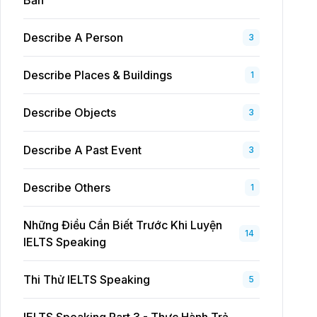
Bản
Describe A Person
3
Describe Places & Buildings
1
Describe Objects
3
Describe A Past Event
3
Describe Others
1
Những Điều Cần Biết Trước Khi Luyện
14
IELTS Speaking
Thi Thử IELTS Speaking
5