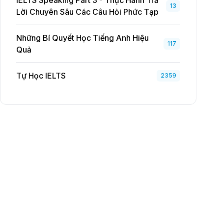
IELTS Speaking Part 3 - Thực Hành Trả
13
Lời Chuyên Sâu Các Câu Hỏi Phức Tạp
Những Bí Quyết Học Tiếng Anh Hiệu
117
Quả
Tự Học IELTS
2359