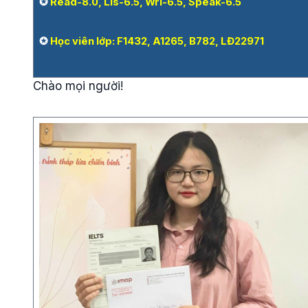
✪
Read-8.0, Lis-6.5, Wri-6.5, Speak-6.5
✪
Học viên lớp: F1432, A1265, B782, LĐ22971
Chào mọi người!