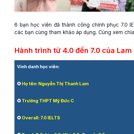
6 bạn học viên đã thành công chinh phục 7.0 I
các bạn cùng tham khảo áp dụng. Cùng xem chia
Hành trình từ 4.0 đến 7.0 của Lam
Vinh danh học viên:
✪
Họ tên: Nguyễn Thị Thanh Lam
✪
Trường THPT Mỹ Đức C
✪
Overall: 7.0 IELTS