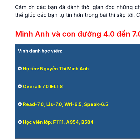
Cảm ơn các bạn đã dành thời gian đọc những ch
thể giúp các bạn tự tin hơn trong bài thi sắp tới
Minh Anh và con đường 4.0 đến 7.
Vinh danh học viên:
✪
Họ tên: Nguyễn Thị Minh Anh
✪
Overall: 7.0 IELTS
✪
Read-7.0, Lis-7.0, Wri-6.5, Speak-6.5
✪
Học viên lớp: F1111, A954, B584