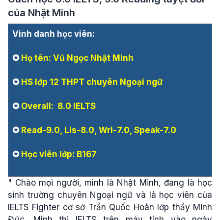
của Nhật Minh
Vinh danh học viên:
✪
Họ tên: Vũ Ngọc Nhật Minh
✪
HS lớp 12 THPT chuyên Ngoại ngữ
✪
Overall: 8.0 IELTS
✪
Read-9.0, Lis-8.0, Wri-7.0, Speak-7.0
✪
Học viên lớp: B167
" Chào mọi người, mình là Nhật Minh, đang là học
sinh trường chuyên Ngoại ngữ và là học viên của
IELTS Fighter cơ sở Trần Quốc Hoàn lớp thầy Minh
Đức. Mình thi IELTS trên máy tính vào ngày