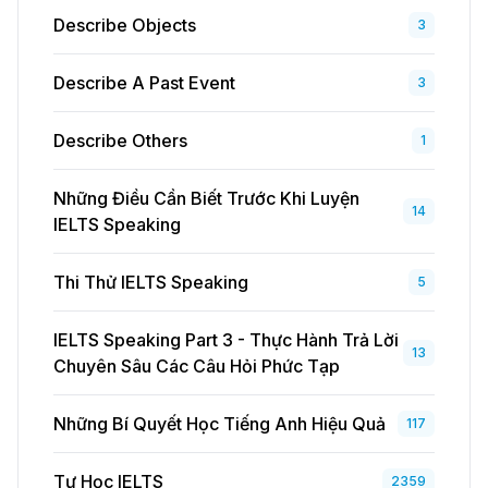
Describe Objects
3
Describe A Past Event
3
Describe Others
1
Những Điều Cần Biết Trước Khi Luyện
14
IELTS Speaking
Thi Thử IELTS Speaking
5
IELTS Speaking Part 3 - Thực Hành Trả Lời
13
Chuyên Sâu Các Câu Hỏi Phức Tạp
Những Bí Quyết Học Tiếng Anh Hiệu Quả
117
Tự Học IELTS
2359