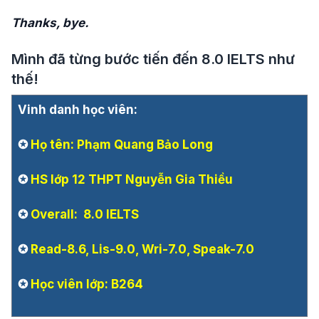
Thanks, bye.
Mình đã từng bước tiến đến 8.0 IELTS như
thế!
Vinh danh học viên:
✪
Họ tên: Phạm Quang Bảo Long
✪
HS lớp 12 THPT Nguyễn Gia Thiều
✪
Overall: 8.0 IELTS
✪
Read-8.6, Lis-9.0, Wri-7.0, Speak-7.0
✪
Học viên lớp: B264