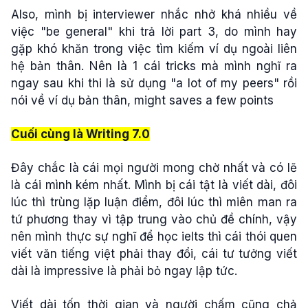
Also, mình bị interviewer nhắc nhở khá nhiều về
việc "be general" khi trả lời part 3, do mình hay
gặp khó khăn trong việc tìm kiếm ví dụ ngoài liên
hệ bản thân. Nên là 1 cái tricks mà mình nghĩ ra
ngay sau khi thi là sử dụng "a lot of my peers" rồi
nói về ví dụ bản thân, might saves a few points
Cuối cùng là Writing 7.0
Đây chắc là cái mọi người mong chờ nhất và có lẽ
là cái mình kém nhất. Mình bị cái tật là viết dài, đôi
lúc thì trùng lặp luận điểm, đôi lúc thì miên man ra
tứ phương thay vì tập trung vào chủ đề chính, vậy
nên mình thực sự nghĩ để học ielts thì cái thói quen
viết văn tiếng việt phải thay đổi, cái tư tưởng viết
dài là impressive là phải bỏ ngay lập tức.
Viết dài tốn thời gian và người chấm cũng chả