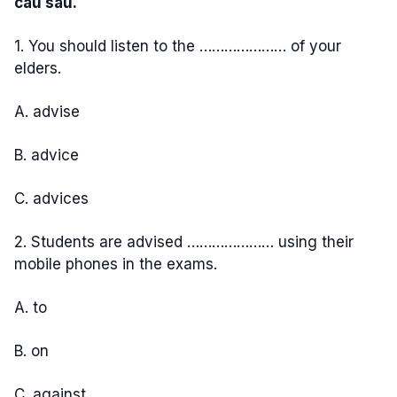
câu sau.
1. You should listen to the ………………… of your
elders.
A. advise
B. advice
C. advices
2. Students are advised ………………… using their
mobile phones in the exams.
A. to
B. on
C. against