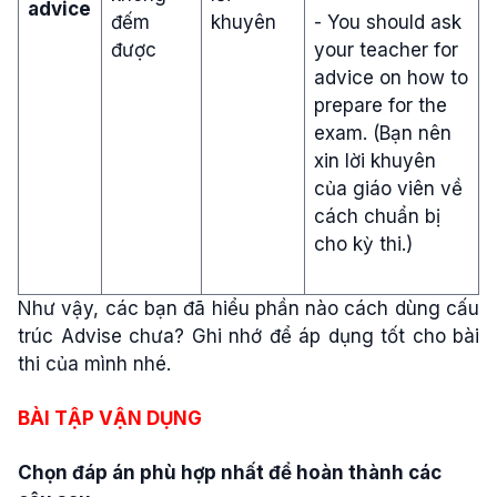
advice
đếm
khuyên
- You should ask
được
your teacher for
advice on how to
prepare for the
exam. (Bạn nên
xin lời khuyên
của giáo viên về
cách chuẩn bị
cho kỳ thi.)
Như vậy, các bạn đã hiểu phần nào cách dùng cấu
trúc Advise chưa? Ghi nhớ để áp dụng tốt cho bài
thi của mình nhé.
BÀI TẬP VẬN DỤNG
Chọn đáp án phù hợp nhất để hoàn thành các