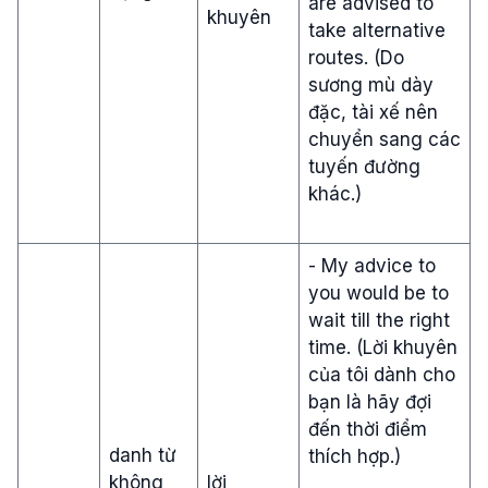
are advised to
khuyên
take alternative
routes. (Do
sương mù dày
đặc, tài xế nên
chuyển sang các
tuyến đường
khác.)
- My advice to
you would be to
wait till the right
time. (Lời khuyên
của tôi dành cho
bạn là hãy đợi
đến thời điểm
danh từ
thích hợp.)
không
lời