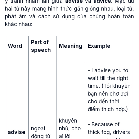
ý tránh nhầm lẫn giữa
advise
và
advice
. Mặc dù
hai từ này mang hình thức gần giống nhau, loại từ,
phát âm và cách sử dụng của chúng hoàn toàn
khác nhau:
Part of
Word
Meaning
Example
speech
- I advise you to
wait till the right
time. (Tôi khuyên
bạn nên chờ đợi
cho đến thời
điểm thích hợp.)
khuyên
- Because of
ngoại
nhủ, cho
advise
thick fog, drivers
động từ
ai lời