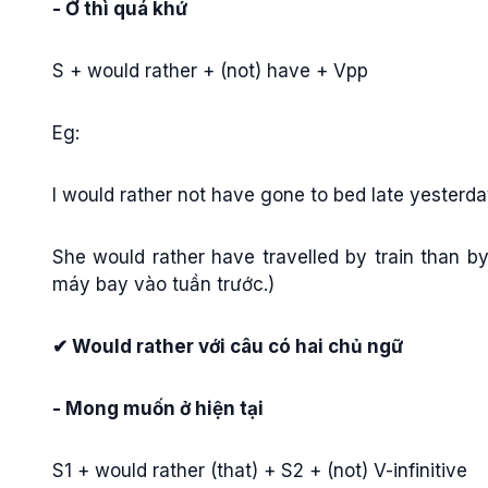
- Ở thì quá khứ
S + would rather + (not) have + Vpp
Eg:
I would rather not have gone to bed late yester
She would rather have travelled by train than by
máy bay vào tuần trước.)
✔ Would rather với câu có hai chủ ngữ
- Mong muốn ở hiện tại
S1 + would rather (that) + S2 + (not) V-infinitive