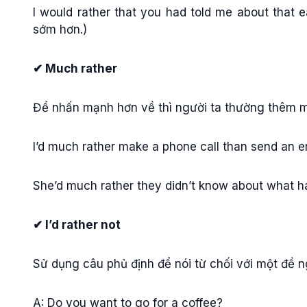
I would rather that you had told me about that ea
sớm hơn.)
✔ Much rather
Để nhấn mạnh hơn về thì người ta thường thêm m
I’d much rather make a phone call than send an e
She’d much rather they didn’t know about what 
✔ I’d rather not
Sử dụng câu phủ định để nói từ chối với một đề n
A: Do you want to go for a coffee?