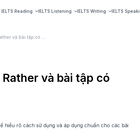
IELTS Reading
IELTS Listening
IELTS Writing
IELTS Speak
Cấu trúc Would Rather, Rather và bài tập có đáp án
 Rather và bài tập có
 để hiểu rõ cách sử dụng và áp dụng chuẩn cho các bài