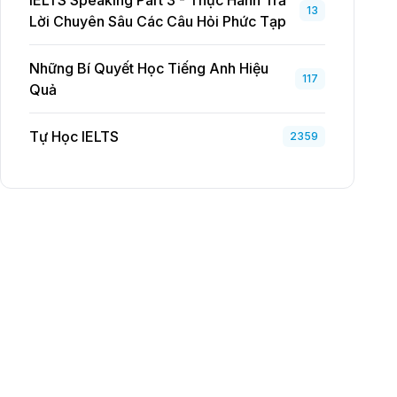
IELTS Speaking Part 3 - Thực Hành Trả
13
Lời Chuyên Sâu Các Câu Hỏi Phức Tạp
Những Bí Quyết Học Tiếng Anh Hiệu
117
Quả
Tự Học IELTS
2359