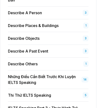
Bản
Describe A Person
3
Describe Places & Buildings
1
Describe Objects
3
Describe A Past Event
3
Describe Others
1
Những Điều Cần Biết Trước Khi Luyện
14
IELTS Speaking
Thi Thử IELTS Speaking
5