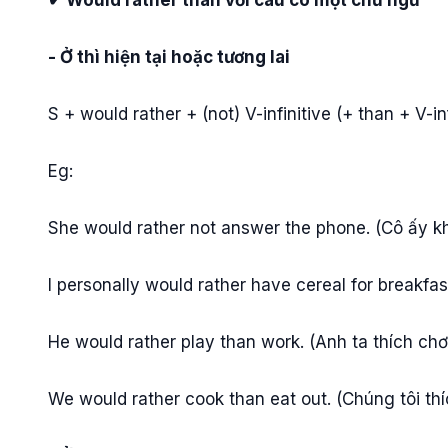
✔ Would rather than với câu có một chủ ngữ
- Ở thì hiện tại hoặc tương lai
S + would rather + (not) V-infinitive (+ than + V-inf
Eg:
She would rather not answer the phone. (Cô ấy k
I personally would rather have cereal for breakfa
He would rather play than work. (Anh ta thích chơi
We would rather cook than eat out. (Chúng tôi thí