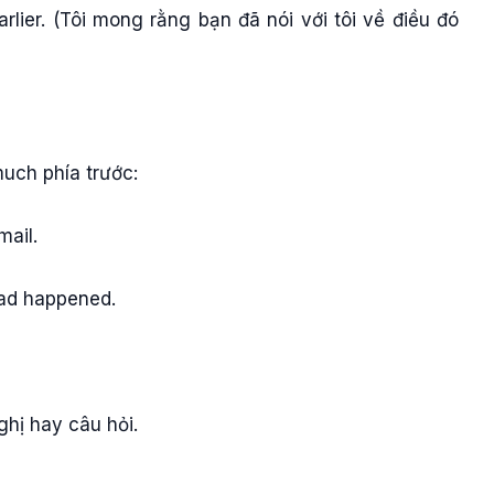
rlier. (Tôi mong rằng bạn đã nói với tôi về điều đó
uch phía trước:
mail.
had happened.
ghị hay câu hỏi.