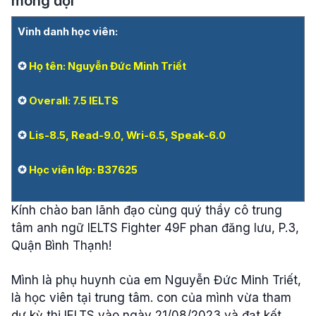
mong đợi
Vinh danh học viên:
✪
Họ tên: Nguyễn Đức Minh Triết
✪
Overall: 7.5 IELTS
✪
Lis-8.5, Read-9.0, Wri-6.5, Speak-6.0
✪
Học viên lớp: B37625
Kính chào ban lãnh đạo cùng quý thầy cô trung
tâm anh ngữ IELTS Fighter 49F phan đăng lưu, P.3,
Quận Bình Thạnh!
Mình là phụ huynh của em Nguyễn Đức Minh Triết,
là học viên tại trung tâm. con của mình vừa tham
dự kỳ thi IELTS vào ngày 21/08/2023 và đạt kết