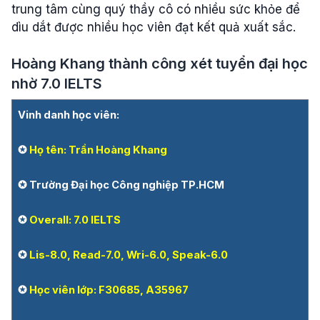
trung tâm cùng quý thầy cô có nhiều sức khỏe để
dìu dắt được nhiều học viên đạt kết quả xuất sắc.
Hoàng Khang thành công xét tuyển đại học
nhờ 7.0 IELTS
Vinh danh học viên:
✪
Họ tên: Trần Hoàng Khang
✪ Trường Đại học Công nghiệp TP.HCM
✪
Overall: 7.0 IELTS
✪
Lis-8.0, Read-7.0, Wri-6.0, Speak-6.0
✪
Học viên lớp: F30685, A35967