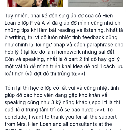
Tuy nhiên, phải kể đến sự giúp đỡ của cô Hiền
Loan ở lớp F và A vì đã giúp đỡ mình cũng như chỉ
những tips khi làm bài reading và listening. Nhất là
ở writing, tại vì cô luôn nhiệt tình feedback cũng
như chỉnh lại lỗi ngữ pháp và cách paraphrase cho
hợp lý ( tại lúc đó làm homework nhưng sai đề).
Còn về speaking, nhất là ở part 2 thì cô hay gợi ý
một vài từ để mình triển khai idea để nói 1 cách lưu
loát hơn (và đợt đó thi trúng tủ:>>)
Tóm lại thì học ở lớp cô rất vui và cũng nhiệt tình
giúp đỡ các học viên đang gặp khó khăn về
speaking cũng như 3 kỹ năng khác ( spoil tí là thi
cuối kì ở trung tâm thì cô sẽ bao nước :>>). To
conclude, I want to thank you for all the support
from Mrs. Hien Loan and all consultants at the