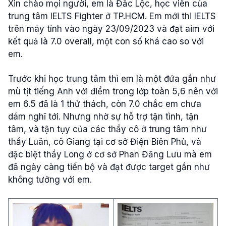
Xin chào mọi người, em là Đắc Lộc, học viên của
trung tâm IELTS Fighter ở TP.HCM. Em mới thi IELTS
trên máy tính vào ngày 23/09/2023 và đạt aim với
kết quả là 7.0 overall, một con số khá cao so với
em.
Trước khi học trung tâm thì em là một đứa gần như
mù tịt tiếng Anh với điểm trong lớp toàn 5,6 nên với
em 6.5 đã là 1 thử thách, còn 7.0 chắc em chưa
dám nghĩ tới. Nhưng nhờ sự hỗ trợ tận tình, tận
tâm, và tận tụy của các thầy cô ở trung tâm như
thầy Luân, cô Giang tại cơ sở Điện Biên Phủ, và
đặc biệt thầy Long ở cơ sở Phan Đăng Lưu mà em
đã ngày càng tiến bộ và đạt được target gần như
không tưởng với em.