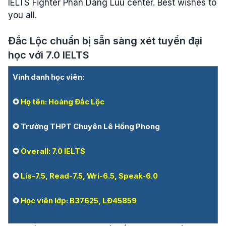
IELTS Fighter Phan Dang Luu center. Best wishes to
you all.
Đắc Lộc chuẩn bị sẵn sàng xét tuyển đại
học với 7.0 IELTS
Vinh danh học viên:
✪
Họ tên: Hoàng Đắc Lộc
✪ Trường THPT Chuyên Lê Hồng Phong
✪
Overall: 7.0 IELTS
✪
Lis-7.5, Read-7.5, Wri-6.5, Speak-6.0
✪
Học viên lớp: B37625, LĐ45859