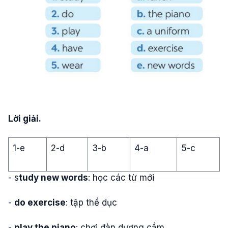
Lời giải.
1-e
2-d
3-b
4-a
5-c
- s
tudy new words
: học các từ mới
-
do exercise
: tập thể dục
-
play the piano
: chơi đàn dương cầm