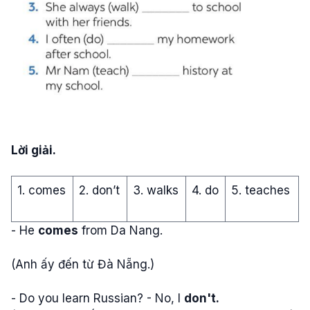
Lời giải.
1. comes
2. don’t
3. walks
4. do
5. teaches
- He
comes
from Da Nang.
(Anh ấy đến từ Đà Nẵng.)
- Do you learn Russian? - No, I
don't
.