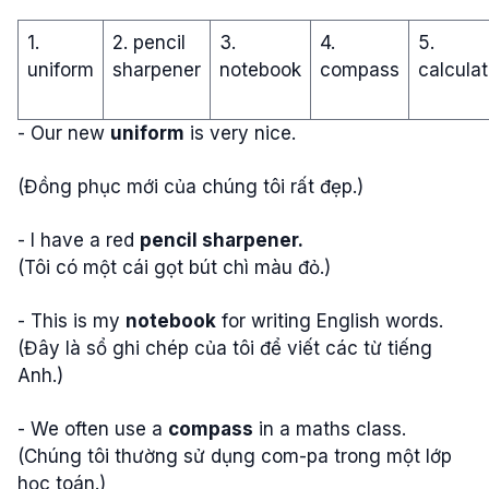
1.
2. pencil
3.
4.
5.
uniform
sharpener
notebook
compass
calculat
- Our new
uniform
is very nice.
(Đồng phục mới của chúng tôi rất đẹp.)
- I have a red
pencil sharpener
.
(Tôi có một cái gọt bút chì màu đỏ.)
- This is my
notebook
for writing English words.
(Đây là sổ ghi chép của tôi để viết các từ tiếng
Anh.)
- We often use a
compass
in a maths class.
(Chúng tôi thường sử dụng com-pa trong một lớp
học toán.)