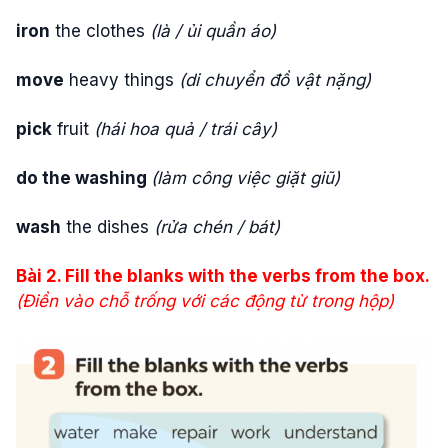
iron
the clothes
(là / ủi quần áo)
move
heavy things
(di chuyển đồ vật nặng)
pick
fruit
(hái hoa quả / trái cây)
do the washing
(làm công việc giặt giũ)
wash
the dishes
(rửa chén / bát)
Bài 2. Fill the blanks with the verbs from the box.
(Điền vào chỗ trống với các động từ trong hộp)