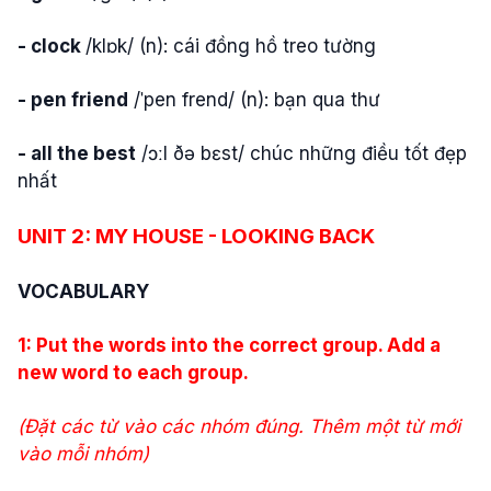
- clock
/klɒk/ (n): cái đồng hồ treo tường
- pen friend
/ˈpen frend/ (n): bạn qua thư
- all the best
/ɔːl ðə bɛst/ chúc những điều tốt đẹp
nhất
UNIT 2: MY HOUSE -
LOOKING BACK
VOCABULARY
1: Put the words into the correct group. Add a
new word to each group.
(Đặt các từ vào các nhóm đúng. Thêm một từ mới
vào mỗi nhóm)