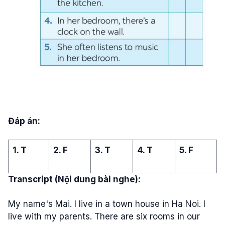
Đáp án:
1. T
2. F
3. T
4. T
5. F
Transcript (Nội dung bài nghe):
My name's Mai. I live in a town house in Ha Noi. I
live with my parents. There are six rooms in our