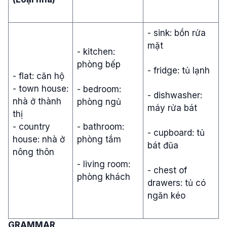
- sink: bồn rửa
mặt
- kitchen:
phòng bếp
- fridge: tủ lạnh
- flat: căn hộ
- town house:
- bedroom:
- dishwasher:
nhà ở thành
phòng ngủ
máy rửa bát
thị
- country
- bathroom:
- cupboard: tủ
house: nhà ở
phòng tắm
bát đũa
nông thôn
- living room:
- chest of
phòng khách
drawers: tủ có
ngăn kéo
GRAMMAR