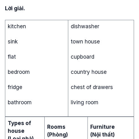
Lời giải.
kitchen
dishwasher
sink
town house
flat
cupboard
bedroom
country house
fridge
chest of drawers
bathroom
living room
Types of
Rooms
Furniture
house
(Phòng)
(Nội thất)
(Loại nhà)