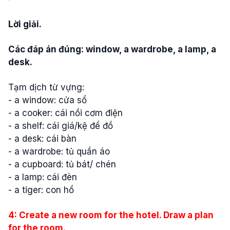
Lời giải.
Các đáp án đúng: window, a wardrobe, a lamp, a
desk.
Tạm dịch từ vựng:
- a window: cửa sổ
- a cooker: cái nồi cơm điện
- a shelf: cái giá/kệ để đồ
- a desk: cái bàn
- a wardrobe: tủ quần áo
- a cupboard: tủ bát/ chén
- a lamp: cái đèn
- a tiger: con hổ
4: Create a new room for the hotel. Draw a plan
for the room.