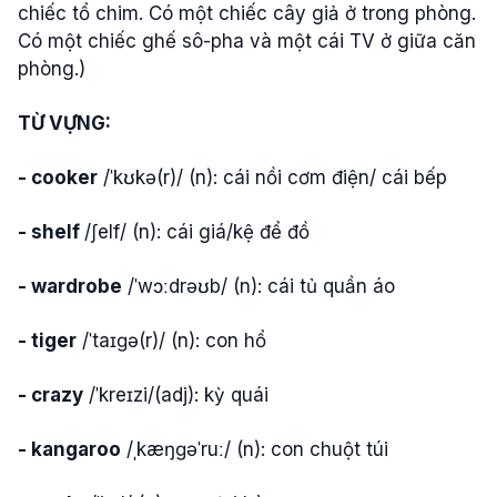
chiếc tổ chim. Có một chiếc cây giả ở trong phòng.
Có một chiếc ghế sô-pha và một cái TV ở giữa căn
phòng.)
TỪ VỰNG:
- cooker
/ˈkʊkə(r)/ (n): cái nồi cơm điện/ cái bếp
- shelf
/ʃelf/ (n): cái giá/kệ để đồ
- wardrobe
/ˈwɔːdrəʊb/ (n): cái tủ quần áo
- tiger
/ˈtaɪɡə(r)/ (n): con hổ
- crazy
/ˈkreɪzi/(adj): kỳ quái
- kangaroo
/ˌkæŋɡəˈruː/ (n): con chuột túi