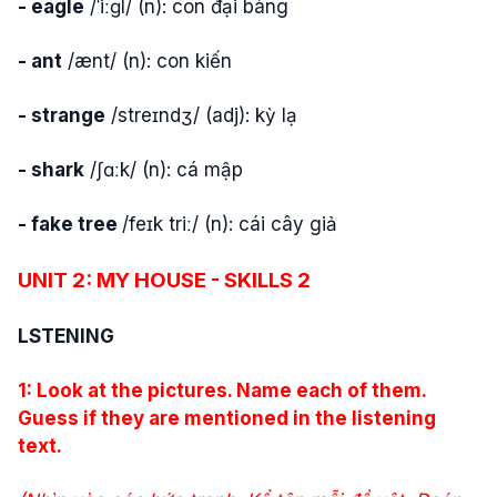
- eagle
/ˈiːɡl/ (n): con đại bàng
- ant
/ænt/ (n): con kiến
- strange
/streɪndʒ/ (adj): kỳ lạ
- shark
/ʃɑːk/ (n): cá mập
- fake tree
/feɪk triː/ (n): cái cây giả
UNIT 2: MY HOUSE -
SKILLS 2
LSTENING
1: Look at the pictures. Name each of them.
Guess if they are mentioned in the listening
text.