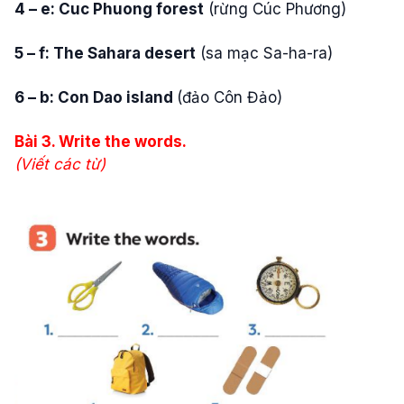
4 – e: Cuc Phuong forest
(rừng Cúc Phương)
5 – f: The Sahara desert
(sa mạc Sa-ha-ra)
6 – b: Con Dao island
(đảo Côn Đảo)
Bài
3. Write the words.
(Viết các từ)