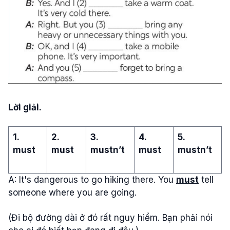
Lời giải.
1.
2.
3.
4.
5.
must
must
mustn’t
must
mustn’t
A: It's dangerous to go hiking there. You
must
tell
someone where you are going.
(Đi bộ đường dài ở đó rất nguy hiểm. Bạn phải nói