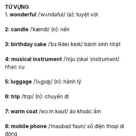
TỪ VỰNG
1.
wonderful
/ˈwʌndəfʊl/ (a): tuyệt vời
2: candle
/ˈkændl/ (n): nến
3: birthday cake
/ˈbɜːθdeɪ keɪk/ bánh sinh nhật
4: musical instrument
/ˈmjuːzɪkəl ˈɪnstrʊmənt/
nhạc cụ
5: luggage
/ˈlʌgɪʤ/ (n): hành lý
6: trip
/trɪp/ (n): chuyến đi
7: warm coat
/wɔːm kəʊt/ áo khoác ấm
8: mobile phone
/ˈməʊbaɪl fəʊn/ số điện thoại di
động