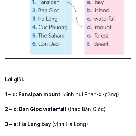
Lời giải.
1 – d: Fansipan mount
(đỉnh núi Phan-xi-păng)
2 – c: Ban Gioc waterfall
(thác Bản Giốc)
3 – a: Ha Long bay
(vịnh Hạ Long)