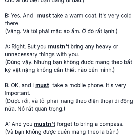
cho ai đó biết bạn đang đi đâu.)
B: Yes. And I
must
take a warm coat. It's very cold
there.
(Vâng. Và tôi phải mặc áo ấm. Ở đó rất lạnh.)
A: Right. But you
mustn't
bring any heavy or
unnecessary things with you.
(Đúng vậy. Nhưng bạn không được mang theo bất
kỳ vật nặng không cần thiết nào bên mình.)
B: OK, and I
must
take a mobile phone. It's very
important.
(Được rồi, và tôi phải mang theo điện thoại di động
nữa. Nó rất quan trọng.)
A: And you
mustn't
forget to bring a compass.
(Và bạn không được quên mang theo la bàn.)