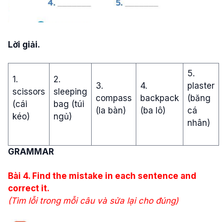
Lời giải.
5.
1.
2.
3.
4.
plaster
scissors
sleeping
compass
backpack
(băng
(cái
bag (túi
(la bàn)
(ba lô)
cá
kéo)
ngủ)
nhân)
GRAMMAR
Bài
4. Find the mistake in each sentence and
correct it.
(Tìm lỗi trong mỗi câu và sửa lại cho đúng)