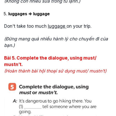
(Không còn nhiều sữa trong tủ lạnh.)
luggages => luggage
Don't take too much
luggage
on your trip.
(Đừng mang quá nhiều hành lý cho chuyến đi của
bạn.)
Bài
5. Complete the dialogue, using must/
mustn’t.
(
Hoàn thành bài hội thoại sử dụng must/ mustn’t
)