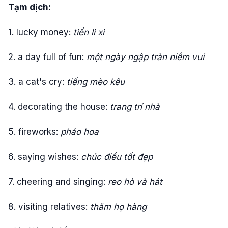
Tạm dịch:
1. lucky money:
tiền lì xì
2. a day full of fun:
một ngày ngập tràn niềm vui
3. a cat's cry:
tiếng mèo kêu
4. decorating the house:
trang trí nhà
5. fireworks:
pháo hoa
6. saying wishes:
chúc điều tốt đẹp
7. cheering and singing:
reo hò và hát
8. visiting relatives:
thăm họ hàng