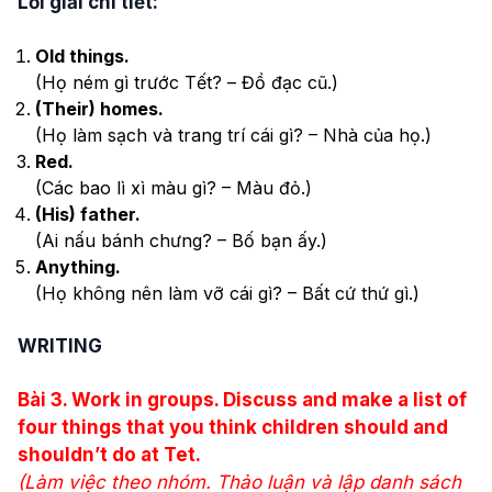
Lời giải chi tiết:
Old things.
(Họ ném gì trước Tết? – Đồ đạc cũ.)
(Their) homes.
(Họ làm sạch và trang trí cái gì? – Nhà của họ.)
Red.
(Các bao lì xì màu gì? – Màu đỏ.)
(His) father.
(Ai nấu bánh chưng? – Bố bạn ấy.)
Anything.
(Họ không nên làm vỡ cái gì? – Bất cứ thứ gì.)
WRITING
Bài
3. Work in groups. Discuss and make a list of
four things that you think children should and
shouldn’t do at Tet.
(Làm việc theo nhóm. Thảo luận và lập danh sách