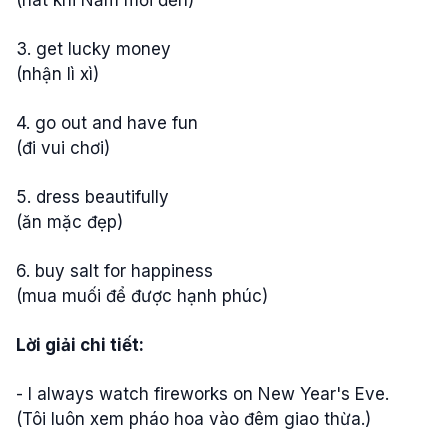
(hát khi Năm mới đến)
3. get lucky money
(nhận lì xì)
4. go out and have fun
(đi vui chơi)
5. dress beautifully
(ăn mặc đẹp)
6. buy salt for happiness
(mua muối để được hạnh phúc)
Lời giải chi tiết:
- I always watch fireworks on New Year's Eve.
(Tôi luôn xem pháo hoa vào đêm giao thừa.)