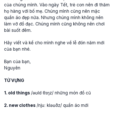
của chúng mình. Vào ngày Tết, trẻ con nên đi thăm
họ hàng với bố mẹ. Chúng mình cũng nên mặc
quần áo đẹp nữa. Nhưng chúng mình không nên
làm vỡ đồ đạc. Chúng mình cũng không nên chơi
bài suốt đêm.
Hãy viết và kể cho mình nghe về lễ đón năm mới
của bạn nhé.
Bạn của bạn,
Nguyên
TỪ VỰNG
1. old things
/əʊld θɪŋz/ những món đồ cũ
2. new clothes
/njuː kləʊðz/ quần áo mới