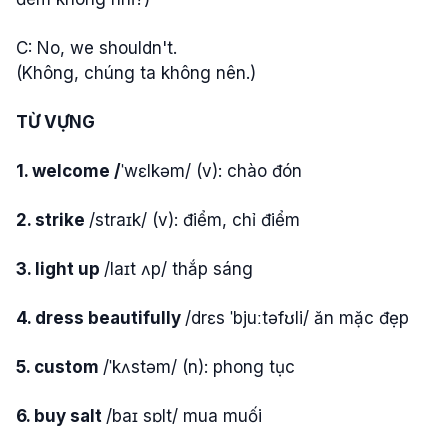
C: No, we shouldn't.
(Không, chúng ta không nên.)
TỪ VỰNG
1. welcome /
ˈwɛlkəm/ (v): chào đón
2. strike
/straɪk/ (v): điểm, chỉ điểm
3. light up
/laɪt ʌp/ thắp sáng
4. dress beautifully
/drɛs ˈbjuːtəfʊli/ ăn mặc đẹp
5. custom
/ˈkʌstəm/ (n): phong tục
6. buy salt
/baɪ sɒlt/ mua muối