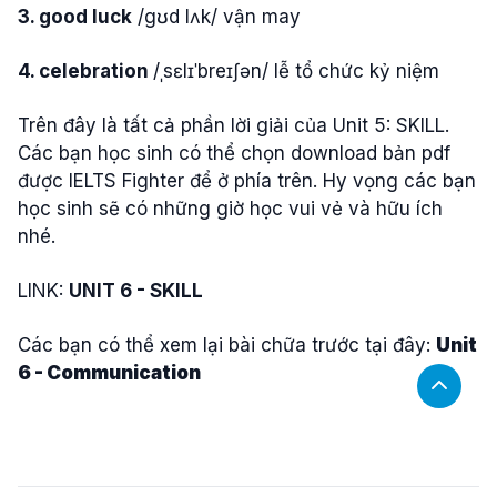
3. good luck
/gʊd lʌk/ vận may
4. celebration
/ˌsɛlɪˈbreɪʃən/ lễ tổ chức kỷ niệm
Trên đây là tất cả phần lời giải của Unit 5: SKILL.
Các bạn học sinh có thể chọn download bản pdf
được IELTS Fighter để ở phía trên. Hy vọng các bạn
học sinh sẽ có những giờ học vui vẻ và hữu ích
nhé.
LINK:
UNIT 6 - SKILL
Các bạn có thể xem lại bài chữa trước tại đây:
Unit
6 - Communication