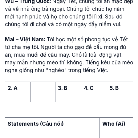
Wu – Trung Quốc:
Ngày Tết, chúng tôi ăn mặc đẹp
và về nhà ông bà ngoại. Chúng tôi chúc họ năm
mới hạnh phúc và họ cho chúng tôi lì xì. Sau đó
chúng tôi đi chơi và có một ngày đầy niềm vui.
Mai – Việt Nam:
Tôi học một số phong tục về Tết
từ cha mẹ tôi. Người ta cho gạo để cầu mong đủ
ăn, mua muối để cầu may. Chó là loài động vật
may mắn nhưng mèo thì không. Tiếng kêu của mèo
nghe giống như "nghèo" trong tiếng Việt.
2. A
3. B
4. C
5. B
Statements (Câu nói)
Who (Ai)