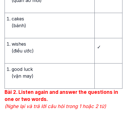
(quần áo mới)
cakes
(bánh)
wishes
✓
(điều ước)
good luck
(vận may)
Bài
2.
Listen again and answer the questions in
one or two words.
(
Nghe lại và trả lời câu hỏi trong 1 hoặc 2 từ
)