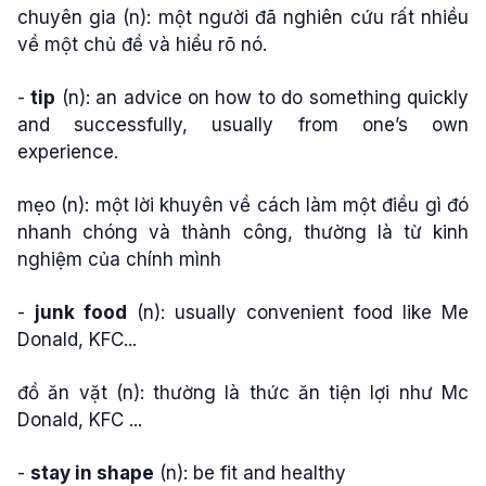
chuyên gia (n): một người đã nghiên cứu rất nhiều
về một chủ đề và hiểu rõ nó.
-
tip
(n): an advice on how to do something quickly
and successfully, usually from one’s own
experience.
mẹo (n): một lời khuyên về cách làm một điều gì đó
nhanh chóng và thành công, thường là từ kinh
nghiệm của chính mình
-
junk food
(n): usually convenient food like Me
Donald, KFC...
đồ ăn vặt (n): thường là thức ăn tiện lợi như Mc
Donald, KFC ...
-
stay in shape
(n): be fit and healthy