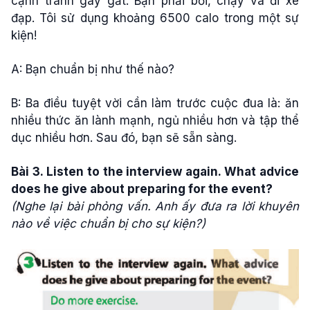
cạnh tranh gay gắt. Bạn phải bơi, chạy và đi xe
đạp. Tôi sử dụng khoảng 6500 calo trong một sự
kiện!
A: Bạn chuẩn bị như thế nào?
B: Ba điều tuyệt vời cần làm trước cuộc đua là: ăn
nhiều thức ăn lành mạnh, ngủ nhiều hơn và tập thể
dục nhiều hơn. Sau đó, bạn sẽ sẵn sàng.
Bài 3. Listen to the interview again. What advice
does he give about preparing for the event?
(Nghe lại bài phỏng vấn. Anh ấy đưa ra lời khuyên
nào về việc chuẩn bị cho sự kiện?)