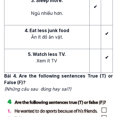
3. Sleep more.
✔
Ngủ nhiều hơn.
4. Eat less junk food
✔
Ăn ít đồ ăn vặt.
5. Watch less TV.
✔
Xem ít TV
Bài 4. Are the following sentences True (T) or
False (F)?
(Những câu sau đúng hay sai?)