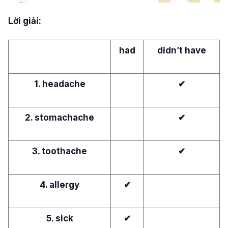
Lời giải:
had
didn’t have
1. headache
✔
2. stomachache
✔
3. toothache
✔
4. allergy
✔
5. sick
✔