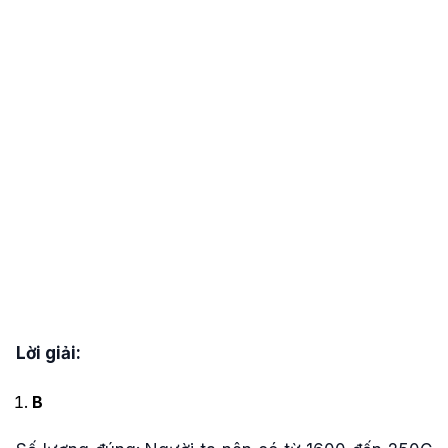
Lời giải:
B