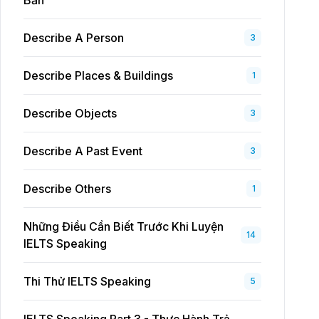
Bản
Describe A Person
3
Describe Places & Buildings
1
Describe Objects
3
Describe A Past Event
3
Describe Others
1
Những Điều Cần Biết Trước Khi Luyện
14
IELTS Speaking
Thi Thử IELTS Speaking
5