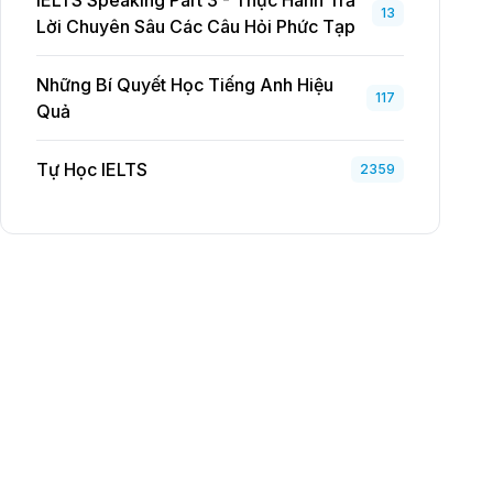
IELTS Speaking Part 3 - Thực Hành Trả
13
Lời Chuyên Sâu Các Câu Hỏi Phức Tạp
Những Bí Quyết Học Tiếng Anh Hiệu
117
Quả
Tự Học IELTS
2359