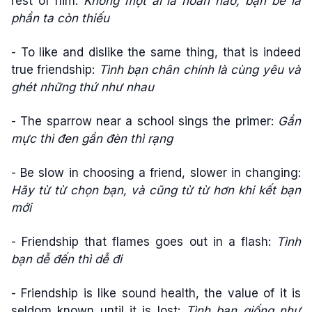
rest of him:
Không một ai là hoàn hảo, bạn bè là
phần ta còn thiếu
- To like and dislike the same thing, that is indeed
true friendship:
Tình bạn chân chính là cùng yêu và
ghét những thứ như nhau
- The sparrow near a school sings the primer:
Gần
mực thì đen gần đèn thì rạng
- Be slow in choosing a friend, slower in changing:
Hãy từ từ chọn bạn, và cũng từ từ hơn khi kết bạn
mới
- Friendship that flames goes out in a flash:
Tình
bạn dễ đến thì dễ đi
- Friendship is like sound health, the value of it is
seldom known until it is lost:
Tình bạn giống như