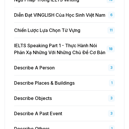
Diễn Đạt VINGLISH Của Học Sinh Việt Nam
6
Chiến Lược Lựa Chọn Từ Vựng
11
IELTS Speaking Part 1 - Thực Hành Nói
18
Phản Xạ Những Với Những Chủ Đề Cơ Bản
Describe A Person
3
Describe Places & Buildings
1
Describe Objects
3
Describe A Past Event
3
Describe Others
1