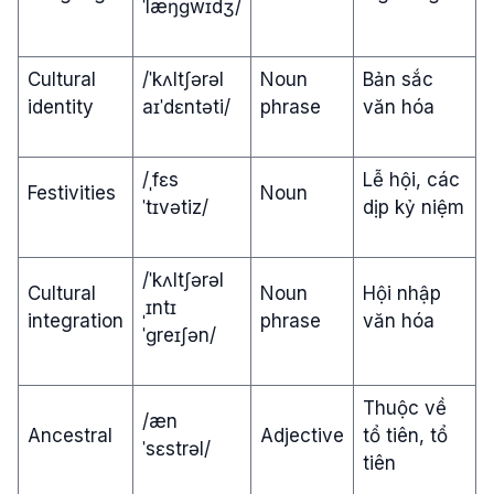
ˈlæŋɡwɪdʒ/
Cultural
/ˈkʌltʃərəl
Noun
Bản sắc
identity
aɪˈdɛntəti/
phrase
văn hóa
/ˌfɛs
Lễ hội, các
Festivities
Noun
ˈtɪvətiz/
dịp kỷ niệm
/ˈkʌltʃərəl
Cultural
Noun
Hội nhập
ˌɪntɪ
integration
phrase
văn hóa
ˈɡreɪʃən/
Thuộc về
/æn
Ancestral
Adjective
tổ tiên, tổ
ˈsɛstrəl/
tiên