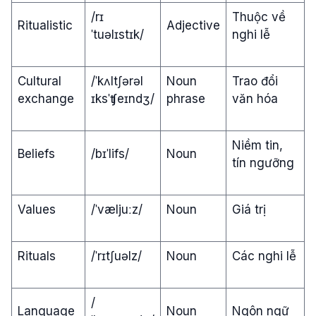
/rɪ
Thuộc về
Ritualistic
Adjective
ˈtuəlɪstɪk/
nghi lễ
Cultural
/ˈkʌltʃərəl
Noun
Trao đổi
exchange
ɪksˈʧeɪndʒ/
phrase
văn hóa
Niềm tin,
Beliefs
/bɪˈlifs/
Noun
tín ngưỡng
Values
/ˈvæljuːz/
Noun
Giá trị
Rituals
/ˈrɪtʃuəlz/
Noun
Các nghi lễ
/
Language
Noun
Ngôn ngữ