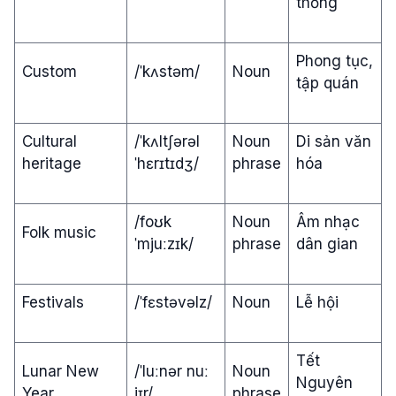
thống
Phong tục,
Custom
/ˈkʌstəm/
Noun
tập quán
Cultural
/ˈkʌltʃərəl
Noun
Di sản văn
heritage
ˈhɛrɪtɪdʒ/
phrase
hóa
/foʊk
Noun
Âm nhạc
Folk music
ˈmjuːzɪk/
phrase
dân gian
Festivals
/ˈfɛstəvəlz/
Noun
Lễ hội
Tết
Lunar New
/ˈluːnər nuː
Noun
Nguyên
Year
jɪr/
phrase