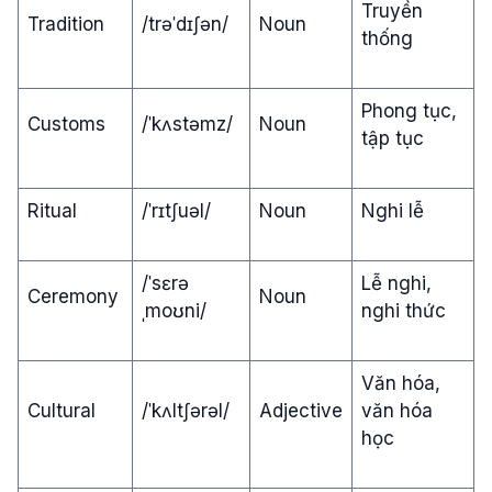
Truyền
Tradition
/trəˈdɪʃən/
Noun
thống
Phong tục,
Customs
/ˈkʌstəmz/
Noun
tập tục
Ritual
/ˈrɪtʃuəl/
Noun
Nghi lễ
/ˈsɛrə
Lễ nghi,
Ceremony
Noun
ˌmoʊni/
nghi thức
Văn hóa,
Cultural
/ˈkʌltʃərəl/
Adjective
văn hóa
học