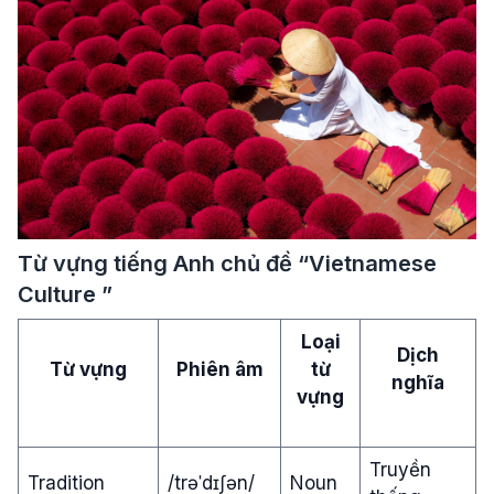
Từ vựng tiếng Anh chủ đề “Vietnamese
Culture ”
Loại
Dịch
Từ vựng
Phiên âm
từ
nghĩa
vựng
Truyền
Tradition
/trəˈdɪʃən/
Noun