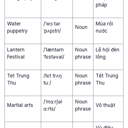
pháp
Water
/ˈwɔːtər
Múa rối
Noun
puppetry
ˈpʌpɪtri/
nước
Lantern
/ˈlæntərn
Noun
Lễ hội đèn
Festival
ˈfɛstəvəl/
phrase
lồng
Tet Trung
/tɛt trʌŋ
Noun
Tết Trung
Thu
tuː/
phrase
Thu
/ˈmɑːrʃəl
Noun
Martial arts
Võ thuật
ɑːrts/
phrase
Vũ điệu