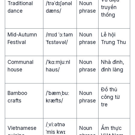
Traditional
/trəˈdɪʃənəl
Noun
truyền
dance
dæns/
phrase
thống
Mid-Autumn
/mɪd ˈɔːtəm
Noun
Lễ hội
Festival
ˈfɛstəvəl/
phrase
Trung Thu
Communal
/ˈkɑːmjuːnl
Noun
Nhà đình,
house
haʊs/
phrase
đình làng
Đồ thủ
Bamboo
/ˈbæmˌbuː
Noun
công từ
crafts
kræfts/
phrase
tre
/ˌviːətnə
Vietnamese
Noun
Ẩm thực
ˈmis kwɪ