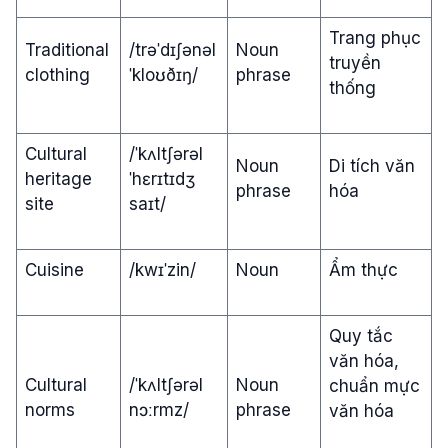
Trang phục
Traditional
/trəˈdɪʃənəl
Noun
truyền
clothing
ˈkloʊðɪŋ/
phrase
thống
Cultural
/ˈkʌltʃərəl
Noun
Di tích văn
heritage
ˈhɛrɪtɪdʒ
phrase
hóa
site
saɪt/
Cuisine
/kwɪˈzin/
Noun
Ẩm thực
Quy tắc
văn hóa,
Cultural
/ˈkʌltʃərəl
Noun
chuẩn mực
norms
nɔːrmz/
phrase
văn hóa