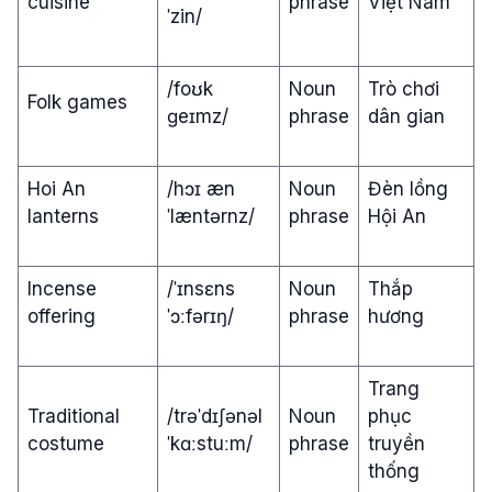
cuisine
phrase
Việt Nam
ˈzin/
/foʊk
Noun
Trò chơi
Folk games
ɡeɪmz/
phrase
dân gian
Hoi An
/hɔɪ æn
Noun
Đèn lồng
lanterns
ˈlæntərnz/
phrase
Hội An
Incense
/ˈɪnsɛns
Noun
Thắp
offering
ˈɔːfərɪŋ/
phrase
hương
Trang
Traditional
/trəˈdɪʃənəl
Noun
phục
costume
ˈkɑːstuːm/
phrase
truyền
thống