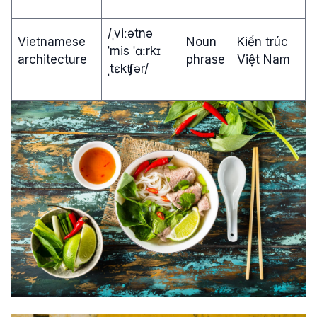
/ˌviːətnə
Vietnamese
Noun
Kiến trúc
ˈmis ˈɑːrkɪ
architecture
phrase
Việt Nam
ˌtɛkʧər/