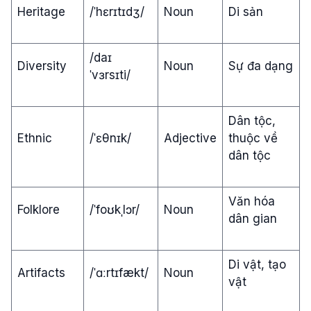
Heritage
/ˈhɛrɪtɪdʒ/
Noun
Di sản
/daɪ
Diversity
Noun
Sự đa dạng
ˈvɜrsɪti/
Dân tộc,
Ethnic
/ˈɛθnɪk/
Adjective
thuộc về
dân tộc
Văn hóa
Folklore
/ˈfoʊkˌlɔr/
Noun
dân gian
Di vật, tạo
Artifacts
/ˈɑːrtɪfækt/
Noun
vật