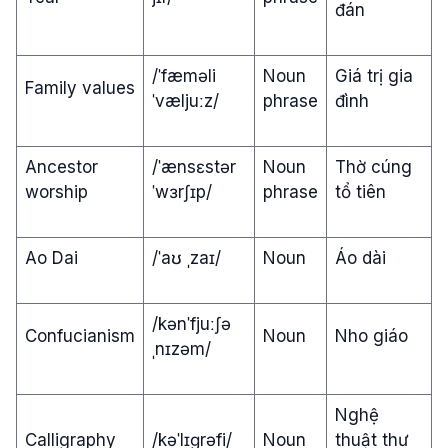
đán
/ˈfæməli
Noun
Giá trị gia
Family values
ˈvæljuːz/
phrase
đình
Ancestor
/ˈænsɛstər
Noun
Thờ cúng
worship
ˈwɜrʃɪp/
phrase
tổ tiên
Ao Dai
/ˈaʊ ˌzaɪ/
Noun
Áo dài
/kənˈfjuːʃə
Confucianism
Noun
Nho giáo
ˌnɪzəm/
Nghệ
Calligraphy
/kəˈlɪɡrəfi/
Noun
thuật thư