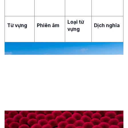
Loại từ
Từ vựng
Phiên âm
Dịch nghĩa
vựng