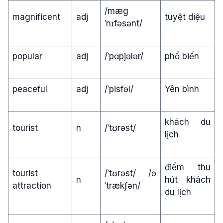
/mæg
magnificent
adj
tuyệt diệu
ˈnɪfəsənt/
popular
adj
/ˈpɑpjələr/
phổ biến
peaceful
adj
/ˈpisfəl/
Yên bình
khách du
tourist
n
/ˈtʊrəst/
lịch
điểm thu
tourist
/ˈtʊrəst/ /ə
n
hút khách
attraction
ˈtrækʃən/
du lịch