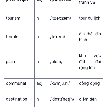
tranh vẽ
tourism
n
/ˈtʊərɪzəm/
tour du lịch
địa thế, địa
terrain
n
/təˈreɪn/
hình
khu vực
plain
n
/pleɪn/
đất đai
rộng lớn
communal
adj
/kəˈmjuːnl/
công cộng
destination
n
/ˌdestɪˈneɪʃn/
điểm đến