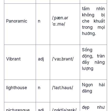
tầm nhìn
không bị
/ˌpæn.ər
Panoramic
n
che khuất
ˈɑː.mə/
trong mọi
hướng.
Sống
động, tràn
Vibrant
adj
/ˈvaɪ.brənt/
đầy năng
lượng
Ngọn hải
lighthouse
n
/ˈlaɪt.haʊs/
đăng
đẹp như
picturesque
adj
/ˌpɪktʃəˈresk/