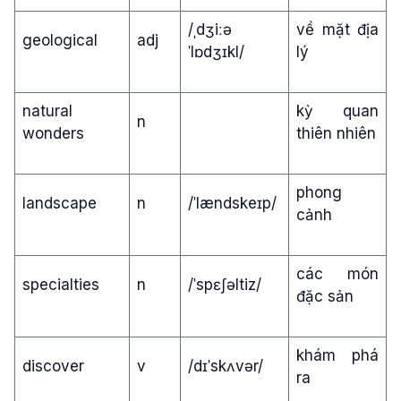
/ˌdʒiːə
về mặt địa
geological
adj
ˈlɒdʒɪkl/
lý
natural
kỳ quan
n
wonders
thiên nhiên
phong
landscape
n
/ˈlændskeɪp/
cảnh
các món
specialties
n
/ˈspɛʃəltiz/
đặc sản
khám phá
discover
v
/dɪˈskʌvər/
ra