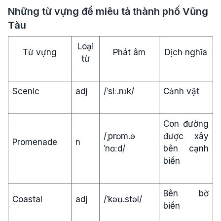
Những từ vựng để miêu tả thành phố Vũng
Tàu
Loại
Từ vựng
Phát âm
Dịch nghĩa
từ
Scenic
adj
/ˈsiː.nɪk/
Cảnh vật
Con đường
/ˌprɒm.ə
được xây
Promenade
n
ˈnɑːd/
bên cạnh
biển
Bên bờ
Coastal
adj
/ˈkəʊ.stəl/
biển