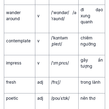
đi dạo
wander
/ˈwɑndər/ /ə
v
xung
around
ˈraʊnd/
quanh
/ˈkɑntəm
chiêm
contemplate
v
ˌpleɪt/
ngưỡng
gây ấn
impress
v
/ˈɪmˌprɛs/
tượng
fresh
adj
/frɛʃ/
trong lành
poetic
adj
/poʊˈɛtɪk/
nên thơ