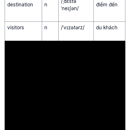
/ˌdɛstə
destination
n
điểm đến
ˈneɪʃən/
visitors
n
/ˈvɪzətərz/
du khách