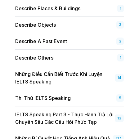
Describe Places & Buildings
1
Describe Objects
3
Describe A Past Event
3
Describe Others
1
Những Điều Cần Biết Trước Khi Luyện
14
IELTS Speaking
Thi Thử IELTS Speaking
5
IELTS Speaking Part 3 - Thực Hành Trả Lời
13
Chuyên Sâu Các Câu Hỏi Phức Tạp
Những Bí Quyết Học Tiếng Anh Hiệu Quả
117