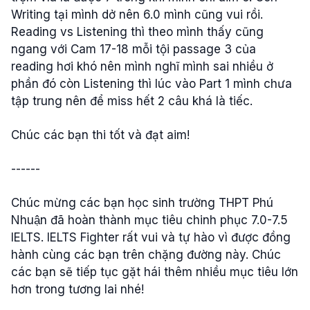
Writing
tại
mình
dở
nên
6.0
mình
cũng
vui rồi
.
Reading vs Listening
thì
theo
mình
thấy
cũng
ngang
với
Cam 17-18
mỗi
tội
passage 3
của
reading
hơi
khó
nên
mình
nghĩ
mình
sai
nhiều
ở
phần
đó
còn
Listening
thì
lúc
vào
Part 1
mình
chưa
tập
trung
nên
để
miss
hết
2
câu
khá
là
tiếc.
Chúc
các
bạn
thi
tốt
và
đạt
aim!
------
Chúc mừng các bạn học sinh trường THPT Phú
Nhuận đã hoàn thành mục tiêu chinh phục 7.0-7.5
IELTS. IELTS Fighter rất vui và tự hào vì được đồng
hành cùng các bạn trên chặng đường này. Chúc
các bạn sẽ tiếp tục gặt hái thêm nhiều mục tiêu lớn
hơn trong tương lai nhé!