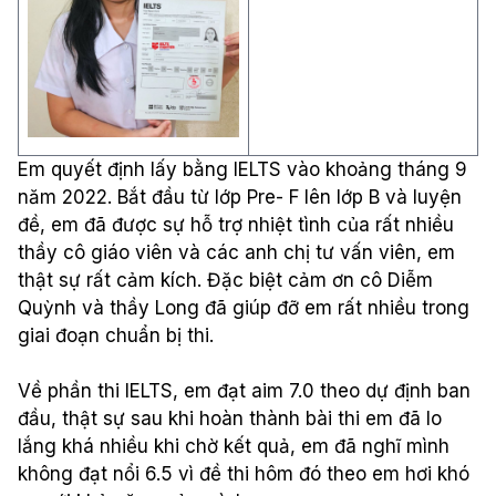
Em
quyết
định
lấy
bằng
IELTS
vào
khoảng
tháng
9
năm
2022.
Bắt
đầu
từ
lớp
Pre- F
lên
lớp
B
và
luyện
đề
,
em
đã
được
sự
hỗ
trợ
nhiệt
tình
của
rất
nhiều
thầy
cô
giáo
viên
và
các
anh
chị
tư
vấn
viên
,
em
thật
sự
rất
cảm
kích
.
Đặc
biệt
cảm
ơn
cô
Diễm
Quỳnh
và
thầy
Long
đã
giúp
đỡ
em
rất
nhiều
trong
giai
đoạn
chuẩn
bị
thi
.
Về
phần
thi
IELTS,
em
đạt
aim 7.0
theo
dự
định
ban
đầu
,
thật
sự
sau
khi
hoàn
thành
bài
thi
em
đã
lo
lắng
khá
nhiều
khi
chờ
kết
quả
,
em
đã
nghĩ
mình
không
đạt
nổi
6.5
vì
đề
thi
hôm
đó
theo
em
hơi
khó