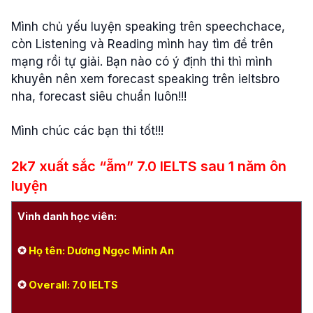
Mình chủ yếu luyện speaking trên speechchace,
còn Listening và Reading mình hay tìm đề trên
mạng rồi tự giải. Bạn nào có ý định thi thì mình
khuyên nên xem forecast speaking trên ieltsbro
nha, forecast siêu chuẩn luôn!!!
Mình chúc các bạn thi tốt!!!
2k7
xuất
sắc
“
ẵm
” 7.0 IELTS
sau
1
năm
ôn
luyện
Vinh danh học viên:
✪
Họ tên: Dương Ngọc Minh An
✪
Overall: 7.0 IELTS