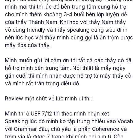
mình
mới
thi
thì
lúc
đó
bên
trung
tâm
cũng
hỗ
trợ
cho
mình
thêm
khoảng
3-4
buổi
bên
lớp
luyện
đề
của
thầy
Thành Nam. Khi
học
với
thầy
Nam
thầy
vô
cùng
friendly
và
thầy
speaking
cũng
siêu
đỉnh
nên
lúc
học
với
thầy
mình
cũng
gọi
là
ăn
trộm
được
mấy
tips
của
thầy
.
Mình
muốn
gửi
lời
cảm
ơn
tới
tất
cả
các
thầy
cô
đã
hỗ
trợ
mình
bên
trung
tâm
. Nói
thiệt
là
mấy
ngày
gần
cuối
thi
mình
nhận
được
hỗ
trợ
từ
mấy
thầy
cô
và
mình
rất
trân
trọng
điều
đó.
Review
một
chút
về
lúc
mình
đi
thi:
Mình
thi
ở UEF 7/12
thì
theo
mình
nhận
xét
Speaking
lúc
đó
mình
ko
tập
trung
nhiều
vào
Vocab
với
Grammar
đâu,
chủ
yếu
là
phần
Coherence
và
trộm
vía
là
được
7
trong
khi
mình
chỉ
aim 6.
Còn