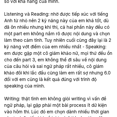
so
với
khả
năng
của
mình
.
Listening
và
Reading:
nhờ
được
tiếp
xúc
với
tiếng
Anh
từ
nhỏ
nên
2
kỹ
năng
này
của
em
khá
tốt
,
dù
đã
ôn
nhiều
nhưng
khi
thi
,
cả
hai
phần
này
đều
có
một
part
em
không
nắm
rõ
được
nội
dung
và
chọn
làm
theo
cảm
tính
. Tuy
nhiên
cuối
cùng
đây
lại
là
2
kỹ
năng
vớt
điểm
của
em
nhiều
nhất
- Speaking:
em
được
gặp
một
cô
giám
khảo
nữ
,
mọi
thứ
đều
ổn
cho
đến
part 3,
em
không
thể
đi
sâu
về
nội
dung
của
câu
hỏi
và
sai
ngữ
pháp
rất
nhiều
,
cô
giám
khảo
đôi
khi
lắc
đầu
cũng
làm
em
rất
sợ
nhưng
6.0
đối
với
em
cũng
là
kết
quả
đúng
với
trình
độ
speaking
của
mình.
Writing:
thật
tình
em
không
giỏi
writing
vì
vấn
đề
ngữ
pháp
,
lại
gặp
phải
một
bài
process
ít
dữ
kiện
vào
hôm
thi
.
Lúc
đó
em
chọn
dành
nhiều
thời
gian