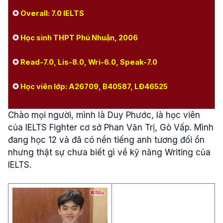
✪
Overall: 7.0 IELTS
✪
Học sinh THPT Phú Nhuận, 2006
✪
Read-7.0, Lis-8.0, Wri-6.0, Speak-7.0
✪
Học viên lớp: A26709, B40587, LĐ46525
Chào
mọi
người
,
mình
là
Duy
Phước,
là
học
viên
của
IELTS
Fighter
cơ
sở
Phan Văn
Trị
,
Gò
Vấp.
Mình
đang
học
12
và
đã
có
nền
tiếng
anh
tương
đối
ổn
nhưng
thật
sự
chưa
biết
gì
về
kỹ
năng
Writing
của
IELTS.