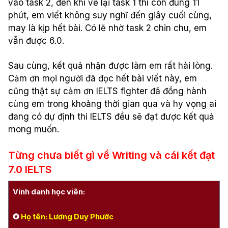
vào
task 2,
đến
khi
về
lại
task 1
thì
còn
đúng
11
phút
,
em
viết
không
suy
nghĩ
đến
giây
cuối
cùng
,
may
là
kịp
hết
bài
.
Có
lẽ
nhờ
task 2
chỉn
chu,
em
vẫn
được
6.0.
Sau
cùng
,
kết
quả
nhận
được
làm
em
rất
hài
lòng
.
Cảm
ơn
mọi
người
đã
đọc
hết
bài
viết
này
,
em
cũng
thật
sự
cảm
ơn
IELTS fighter
đã
đồng
hành
cùng
em
trong
khoảng
thời
gian
qua
và
hy
vọng
ai
đang
có
dự
định
thi
IELTS
đều
sẽ
đạt
được
kết
quả
mong
muốn
.
Từng
chưa
biết
gi
̀
vê
̀ Writing
va
̀
cái
kết
đạt
7.0 IELTS
Vinh danh học viên:
✪
Họ tên: Lương Duy Phước