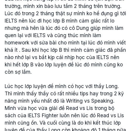
trường
,
mình
xin
bảo
lưu
tầm
2
tháng
trên
trường
.
Lúc
đó
trong
2
tháng
thật
sự
mình
ko
hề
đụng
gì
tới
IELTS
nên
lúc
đi
học
lớp
B
mình
cảm
giác
rất
lo
nhưng
mà
hên
là
lúc
đó
có
cô
Dung
giúp
mình
làm
quen
lại
với
IELTS
và
cũng
thúc
mình
làm
homework
với
sửa
bài
cho
mình
tại
lúc
đó
mình
viết
khá
ít
. Sau
khi
học
lớp
B
thì
mình
cảm
giác
đã
phần
nào
nhớ
lại
vs
bắt
kịp
cái
nhịp
học
của
IELTS
nên
khi
hết
lớp
B
vào
lớp
luyện
đề
lúc
đó
mình
cũng
ko
còn
sợ
lắm.
Lúc
học
lớp
luyện
đề
mình
có
học
với
thầy
Long.
Thì
mình
thấy
thầy
có
rất
nhiều
tips hay
trong
2
kỹ
năng
mình
yếu
nhất
đó
là
Writing vs Speaking.
Mình
vừa
học
vừa
giải
đề
Read vs Lis
trong
bộ
sách
của
IELTS
Fighter
luôn
nên
lúc
đó
Read vs L
is
mình
cũng
ổn
.
Và
cuối
cùng
là
do
khi
kết
thúc
lớp
luyện
đề
của
thầy
Long
còn
khoảng
độ
1
tháng
nữa