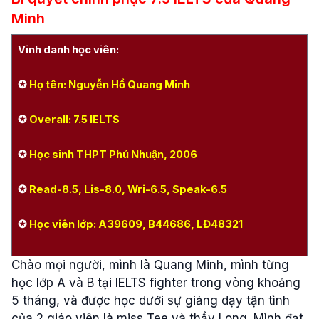
Minh
Vinh danh học viên:
✪
Họ tên: Nguyễn Hồ Quang Minh
✪
Overall: 7.5 IELTS
✪
Học sinh THPT Phú Nhuận, 2006
✪
Read-8.5, Lis-8.0, Wri-6.5, Speak-6.5
✪
Học viên lớp: A39609, B44686, LĐ48321
Chào mọi người, mình là Quang Minh, mình từng
học lớp A và B tại IELTS fighter trong vòng khoảng
5 tháng, và được học dưới sự giảng dạy tận tình
của 2 giáo viên là miss Tee và thầy Long. Mình đạt