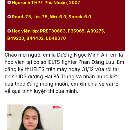
✪
Học sinh THPT Phú Nhuận, 2007
✪
Read-7.5, Lis-7.5, Wri-6.0, Speak-6.0
✪
Học viên lớp: PREF30683, F35965, A39275,
B49223, B44432, LĐ48370
Chào
mọi
người
em
là
Dương Ngọc Minh An,
em
là
học
viên
tại
cơ
sở
IELTS fighter Phan
Đăng
Lưu. Em
đăng
ký
thi
IELTS
trên
máy
ngày
31/12
vừa
rồi
tại
cơ
sở
IDP
đường
Hai
Bà
Trưng
và
nhận
được
kết
quả
theo
đúng
mong
muốn
,
em
xin
chia
sẻ
vài
lời
về
quá
trình
luyện
thi
của
mình
.