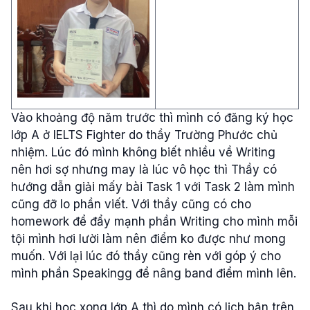
Vào
khoảng
độ
năm
trước
thì
mình
có
đăng
ký
học
lớp
A ở
IELTS
Fighter do
thầy
Trường
Phước
chủ
nhiệm
.
Lúc
đó
mình
không
biết
nhiều
về
Writing
nên
hơi
sợ
nhưng
may
là
lúc
vô
học
thì
Thầy
có
hướng
dẫn
giải
mấy
bài
Task 1
với
Task 2
làm
mình
cũng
đỡ
lo
phần
viết
.
Với
thầy
cũng
có
cho
homework
để
đẩy
mạnh
phần
Writing
cho
mình
mỗi
tội
mình
hơi
lười
làm
nên
điểm
ko
được
như
mong
muốn
.
Với
lại
lúc
đó
thầy
cũng
rèn
với
góp
ý
cho
mình
phần
Speakingg
để
nâng
band
điểm
mình
lên.
Sau
khi
học
xong
lớp
A
thì
do
mình
có
lịch
bận
trên