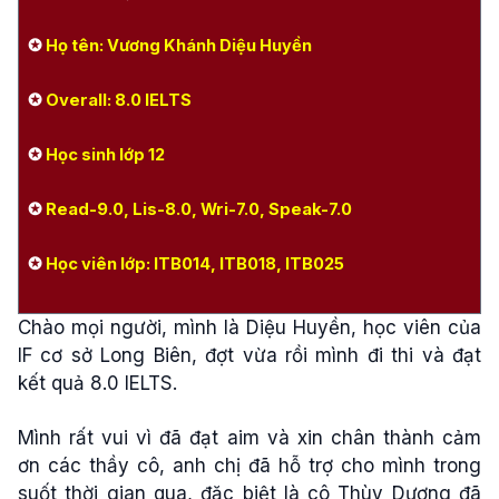
✪
Họ tên: Vương Khánh Diệu Huyền
✪
Overall: 8.0 IELTS
✪
Học sinh lớp 12
✪
Read-9.0, Lis-8.0, Wri-7.0, Speak-7.0
✪
Học viên lớp: ITB014, ITB018, ITB025
Chào mọi người, mình là Diệu Huyền, học viên của
IF cơ sở Long Biên, đợt vừa rồi mình đi thi và đạt
kết quả 8.0 IELTS.
Mình rất vui vì đã đạt aim và xin chân thành cảm
ơn các thầy cô, anh chị đã hỗ trợ cho mình trong
suốt thời gian qua, đặc biệt là cô Thùy Dương đã