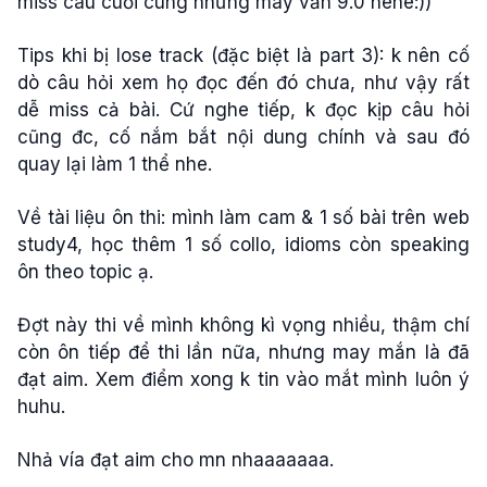
miss câu cuối cùng nhưng may vẫn 9.0 hehe:))
Tips khi bị lose track (đặc biệt là part 3): k nên cố
dò câu hỏi xem họ đọc đến đó chưa, như vậy rất
dễ miss cả bài. Cứ nghe tiếp, k đọc kịp câu hỏi
cũng đc, cố nắm bắt nội dung chính và sau đó
quay lại làm 1 thể nhe.
Về tài liệu ôn thi: mình làm cam & 1 số bài trên web
study4, học thêm 1 số collo, idioms còn speaking
ôn theo topic ạ.
Đợt này thi về mình không kì vọng nhiều, thậm chí
còn ôn tiếp để thi lần nữa, nhưng may mắn là đã
đạt aim. Xem điểm xong k tin vào mắt mình luôn ý
huhu.
Nhả vía đạt aim cho mn nhaaaaaaa.