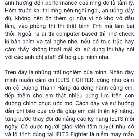
ảnh hưởng đến performance của mng đó là tâm lý.
Hôm trước khi thi mng nên nghỉ ngơi, ăn uống đầy
đủ, không nên ôn thêm gì nữa vì nó khó vô đầu
lắm, vào phòng thi thì thật bình tĩnh mà làm bài
thôi. Ngoài ra ai thi computer-based thì nhớ check
kĩ bàn phím và tai nghe nhé, nếu có trục trặc hay
cảm thấy không thoải mái khi sử dụng thì hãy nói
với các anh chị staff để họ giúp mình nha.
Trên đây là những trải nghiệm của mình. Nhân đây
mình muốn cảm ơn IELTS FIGHTER, cũng như cảm
ơn cô Dương Thanh Hằng đã đồng hành cùng em,
tiếp thêm cho em thật nhiều động lực trên con
đường chinh phục ước mơ. Cách dạy và sự hướng
dẫn chỉ bảo của cô đã giúp em cải thiện kỹ năng,
từng bước thay đổi để nâng cao kỹ năng IELTS mỗi
ngày. Có được người giáo viên tâm huyết như cô
và lộ trình đúng tại IELTS Fighter là niềm may mắn