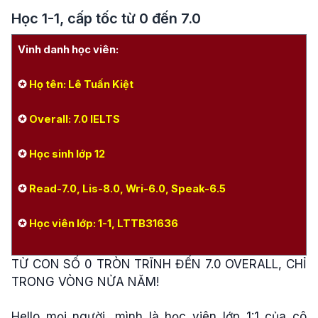
Học 1-1, cấp tốc từ 0 đến 7.0
Vinh danh học viên:
✪
Họ tên: Lê Tuấn Kiệt
✪
Overall: 7.0 IELTS
✪
Học sinh lớp 12
✪
Read-7.0, Lis-8.0, Wri-6.0, Speak-6.5
✪
Học viên lớp: 1-1, LTTB31636
TỪ CON SỐ 0 TRÒN TRĨNH ĐẾN 7.0 OVERALL, CHỈ
TRONG VÒNG NỬA NĂM!
Hello mọi người, mình là học viên lớp 1:1 của cô