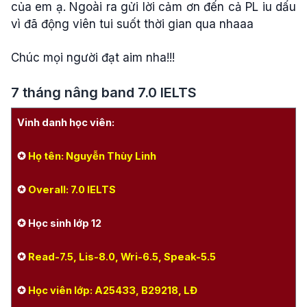
của em ạ. Ngoài ra gửi lời cảm ơn đến cả PL iu dấu
vì đã động viên tui suốt thời gian qua nhaaa
Chúc mọi người đạt aim nha!!!
7 tháng nâng band 7.0 IELTS
Vinh danh học viên:
✪
Họ tên: Nguyễn Thùy Linh
✪
Overall: 7.0 IELTS
✪ Học sinh lớp 12
✪
Read-7.5, Lis-8.0, Wri-6.5, Speak-5.5
✪
Học viên lớp: A25433, B29218, LĐ