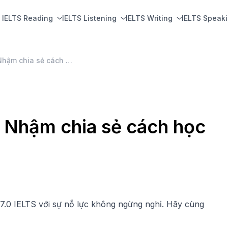
IELTS Reading
IELTS Listening
IELTS Writing
IELTS Speak
Học sinh THPT Ngô Thì Nhậm chia sẻ cách học IELTS
 Nhậm chia sẻ cách học
.0 IELTS với sự nỗ lực không ngừng nghỉ. Hãy cùng