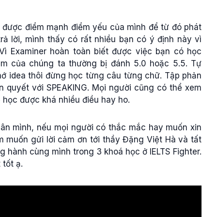
ết được điểm mạnh điểm yếu của mình để từ đó phát
rả lời, mình thấy có rất nhiều bạn có ý định này vì
Vì Examiner hoàn toàn biết được việc bạn có học
ểm của chúng ta thường bị đánh 5.0 hoặc 5.5. Tự
hớ idea thôi đừng học từng câu từng chữ. Tập phản
iên quyết với SPEAKING. Mọi người cũng có thể xem
 học được khá nhiều điều hay ho.
hân mình, nếu mọi người có thắc mắc hay muốn xin
em muốn gửi lời cảm ơn tới thầy Đặng Việt Hà và tất
 hành cùng mình trong 3 khoá học ở IELTS Fighter.
tốt ạ.