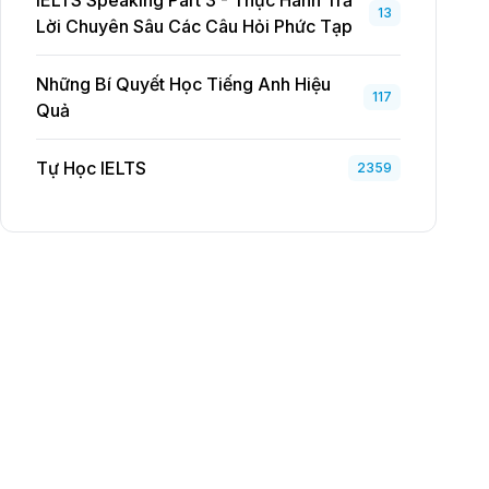
IELTS Speaking Part 3 - Thực Hành Trả
13
Lời Chuyên Sâu Các Câu Hỏi Phức Tạp
Những Bí Quyết Học Tiếng Anh Hiệu
117
Quả
Tự Học IELTS
2359