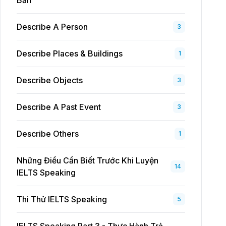
Bản
Describe A Person
3
Describe Places & Buildings
1
Describe Objects
3
Describe A Past Event
3
Describe Others
1
Những Điều Cần Biết Trước Khi Luyện
14
IELTS Speaking
Thi Thử IELTS Speaking
5