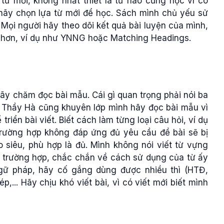
từ mới, không nhất thiết là từ nào cũng học vì có
hãy chọn lựa từ mới để học. Sách mình chủ yếu sử
Mọi người hãy theo dõi kết quả bài luyện của mình,
g hơn, ví dụ như YNNG hoặc Matching Headings.
y chăm đọc bài mẫu. Cái gì quan trọng phải nói ba
i. Thầy Hà cũng khuyên lớp mình hãy đọc bài mẫu vì
riển bài viết. Biết cách làm từng loại câu hỏi, ví dụ
 trường hợp không đáp ứng đủ yêu cầu đề bài sẽ bị
siêu, phù hợp là đủ. Mình không nói viết từ vựng
g trường hợp, chắc chắn về cách sử dụng của từ ấy
gữ pháp, hãy cố gắng dùng được nhiều thì (HTĐ,
,... Hãy chịu khó viết bài, vì có viết mới biết mình