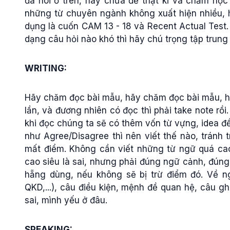
đã nói ở trên, hãy chữa đề thật kĩ và chăm học 
những từ chuyên ngành không xuất hiện nhiều, 
dụng là cuốn CAM 13 - 18 và Recent Actual Test. 
dạng câu hỏi nào khó thì hãy chú trọng tập trun
WRITING:
Hãy chăm đọc bài mẫu, hãy chăm đọc bài mẫu, hã
lần, và đương nhiên có đọc thì phải take note rồ
khi đọc chúng ta sẽ có thêm vốn từ vựng, idea để t
như Agree/Disagree thì nên viết thế nào, tránh
mất điểm. Không cần viết những từ ngữ quá cao 
cao siêu là sai, nhưng phải đúng ngữ cảnh, đún
hẵng dùng, nếu không sẽ bị trừ điểm đó. Về n
QKD,...), câu điều kiện, mệnh đề quan hệ, câu ghép
sai, mình yếu ở đâu.
SPEAKING: