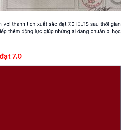
i thành tích xuất sắc đạt 7.0 IELTS sau thời gian
tiếp thêm động lực giúp những ai đang chuẩn bị học
đạt 7.0