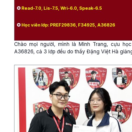
✪
Read-7.0, Lis-7.5, Wri-6.0, Speak-6.5
✪
Học viên lớp: PREF29836, F34925, A36826
Chào mọi người, mình là Minh Trang, cựu học 
A36826, cả 3 lớp đều do thầy Đặng Việt Hà giảng