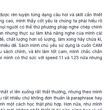
 được rèn luyện từng dạng câu hỏi và skill cần thiết
g cao, mình thấy cốt yếu là chúng ta phải hiểu rõ
 mọi người có thể thử phương pháp nghe chép chính
gian nhưng thực sự làm khả năng nghe của mình cải
đề, chất lượng hơn số lượng, làm xong hãy chữa kĩ,
o nhiều đề. Sách mình chủ yếu sử dụng là cuốn CAM
u sách chính, và khi làm tốt cam, mình chắc chắn
hi mình có thử sức với speed 1.1 và 1.25 nữa nhưng
nhất vì lên xuống rất thất thường, nhưng theo mình
ểu rất nhiều chứ không đơn thuần là paraphrase hay
ình một cách học thật phù hợp. Hơn nữa, như mình