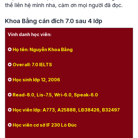
thể liên hệ mình nha, cảm ơn mọi người đã đọc.
Khoa Bằng cán đích 7.0 sau 4 lớp
Vinh danh học viên:
✪
Họ tên: Nguyễn Khoa Bằng
✪
Overall: 7.0 IELTS
✪
Học sinh lớp 12, 2006
✪
Read-8.0, Lis-7.5, Wri-6.0, Speak-6.0
✪
Học viên lớp:
A773, A25888, LĐ38426, B32497
✪
Học viên cơ sở IF 230 Lò Đúc