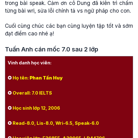
trong bài speak. Cảm ơn cô Dung đã kiên trì chấm
từng bài wri, sửa lỗi chính tả vs ngữ pháp cho con.
Cuối cùng chúc các bạn cùng luyện tập tốt và sớm
đạt điểm cao nhé ạ!
Tuấn Anh cán mốc 7.0 sau 2 lớp
Vinh danh học viên:
✪
Họ tên:
Phan Tấn Huy
✪
Overall: 7.0 IELTS
✪
Học sinh lớp 12, 2006
✪
Read-8.0, Lis-8.0, Wri-6.5, Speak-6.0