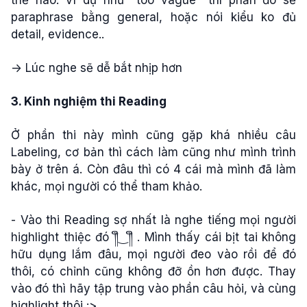
paraphrase bằng general, hoặc nói kiểu ko đủ
detail, evidence..
-> Lúc nghe sẽ dễ bắt nhịp hơn
3. Kinh nghiệm thi Reading
Ở phần thi này mình cũng gặp khá nhiều câu
Labeling, cơ bản thì cách làm cũng như mình trình
bày ở trên á. Còn đâu thì có 4 cái mà mình đã làm
khác, mọi người có thể tham khảo.
- Vào thi Reading sợ nhất là nghe tiếng mọi người
highlight thiệc đó ༎ຶ‿༎ຶ . Mình thấy cái bịt tai không
hữu dụng lắm đâu, mọi người đeo vào rồi để đó
thôi, có chỉnh cũng không đỡ ồn hơn được. Thay
vào đó thì hãy tập trung vào phần câu hỏi, và cùng
highlight thôi :>