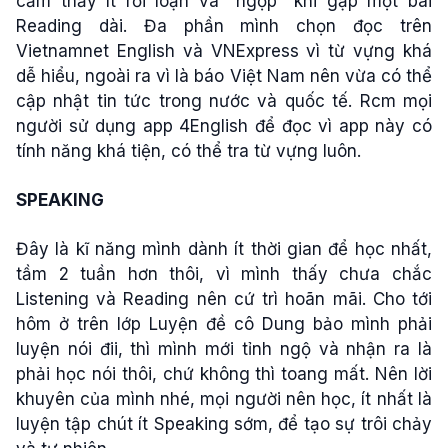
cảm thấy ít rối loạn và “ngợp" khi gặp một bài
Reading dài. Đa phần mình chọn đọc trên
Vietnamnet English và VNExpress vì từ vựng khá
dễ hiểu, ngoài ra vì là báo Việt Nam nên vừa có thể
cập nhật tin tức trong nước và quốc tế. Rcm mọi
người sử dụng app 4English để đọc vì app này có
tính năng khá tiện, có thể tra từ vựng luôn.
SPEAKING
Đây là kĩ năng mình dành ít thời gian để học nhất,
tầm 2 tuần hơn thôi, vì mình thấy chưa chắc
Listening và Reading nên cứ trì hoãn mãi. Cho tới
hôm ở trên lớp Luyện đề cô Dung bảo mình phải
luyện nói đii, thì mình mới tỉnh ngộ và nhận ra là
phải học nói thôi, chứ không thì toang mất. Nên lời
khuyên của mình nhé, mọi người nên học, ít nhất là
luyện tập chút ít Speaking sớm, để tạo sự trôi chảy