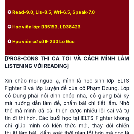
✪
Read-9.0, Lis-8.5, Wri-6.5, Speak-7.0
✪
Học viên lớp:
B35153, LĐ38426
✪
Học viên cơ sở IF 230 Lò Đúc
[PROS-CONS THI CA TỐI VÀ CÁCH MÌNH LÀM
LISTENING VỚI READING]
Xin chào mọi người ạ, mình là học sinh lớp IELTS
Fighter B và lớp Luyện đề của cô Phạm Dzung. Lớp
cô Dung phải nói đỉnh chóp nha, cô giảng bài kỹ
mà hướng dẫn làm đề, chấm bài chi tiết lắm. Nhờ
thế mà mình đã cải thiện được nhiều lỗi sai và tự
tin đi thi hơn. Các buổi học tại IELTS Fighter không
chỉ giúp mình có kiến thức mới, thay đổi chiến
thuật làm bài, kiểm soát thời gian tốt hơn mà còn là