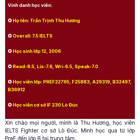
Vinh danh học viên:
✪
Họ tên: Trần Trịnh Thu Hương
✪
Overall: 7.5 IELTS
✪
Học sinh lớp 12, 2006
✪
Read-8.5, Lis-7.6, Wri-6.5, Speak-7.0
✪
Học viên lớp:
PREF22795, F25883, A29319, B32497,
B36912
✪
Học viên cơ sở IF 230 Lò Đúc
Xin chào mọi người, mình là Thu Hương, học viên
IELTS Fighter cơ sở Lò Đúc. Mình học qua từ lớp
PreF đến lớp B tại trung tâm.