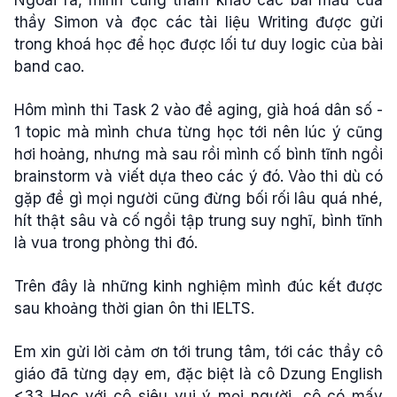
thầy Simon và đọc các tài liệu Writing được gửi
trong khoá học để học được lối tư duy logic của bài
band cao.
Hôm mình thi Task 2 vào đề aging, già hoá dân số -
1 topic mà mình chưa từng học tới nên lúc ý cũng
hơi hoảng, nhưng mà sau rồi mình cố bình tĩnh ngồi
brainstorm và viết dựa theo các ý đó. Vào thi dù có
gặp đề gì mọi người cũng đừng bối rối lâu quá nhé,
hít thật sâu và cố ngồi tập trung suy nghĩ, bình tĩnh
là vua trong phòng thi đó.
Trên đây là những kinh nghiệm mình đúc kết được
sau khoảng thời gian ôn thi IELTS.
Em xin gửi lời cảm ơn tới trung tâm, tới các thầy cô
giáo đã từng dạy em, đặc biệt là cô Dzung English
<33 Học với cô siêu vui ý mọi người, cô có mấy