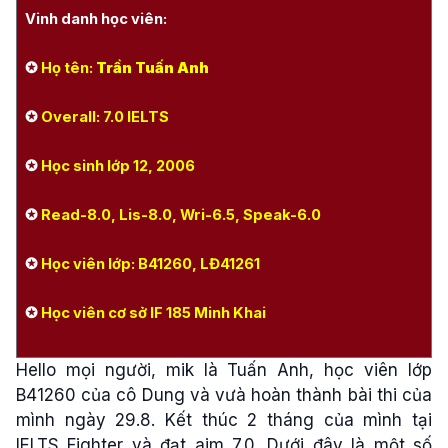
Vinh danh học viên:
✪
Họ tên:
Trần Tuấn Anh
✪
Overall: 7.0 IELTS
✪
Học sinh lớp 12, 2006
✪
Read-8.0, Lis-8.0, Wri-6.5, Speak-6.0
✪
Học viên lớp:
B41260, LĐ41261
✪
Học viên cơ sở IF 185 Minh Khai
Hello mọi người, mik là Tuấn Anh, học viên lớp
B41260 của cô Dung và vưà hoàn thành bài thi của
mình ngày 29.8. Kết thúc 2 tháng của mình tại
IELTS Fighter và đạt aim 7.0. Dưới đây là một số