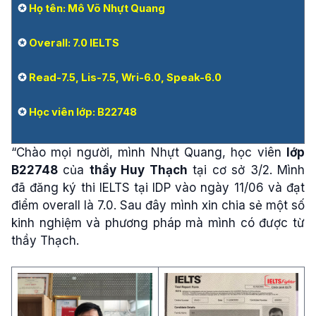
✪
Họ tên: Mô Võ Nhựt Quang
✪
Overall: 7.0 IELTS
✪
Read-7.5, Lis-7.5, Wri-6.0, Speak-6.0
✪
Học viên lớp:
B22748
“Chào mọi người, mình Nhựt Quang, học viên
lớp
B22748
của
thầy Huy Thạch
tại cơ sở 3/2. Mình
đã đăng ký thi IELTS tại IDP vào ngày 11/06 và đạt
điểm overall là 7.0. Sau đây mình xin chia sẻ một số
kinh nghiệm và phương pháp mà mình có được từ
thầy Thạch.