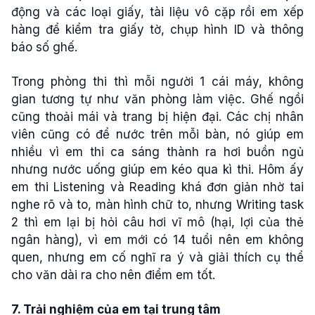
động và các loại giấy, tài liệu vô cặp rồi em xếp
hàng để kiểm tra giấy tờ, chụp hình ID và thông
báo số ghế.
Trong phòng thi thì mỗi người 1 cái máy, không
gian tương tự như văn phòng làm việc. Ghế ngồi
cũng thoải mái và trang bị hiện đại. Các chị nhân
viên cũng có để nước trên mỗi bàn, nó giúp em
nhiều vì em thi ca sáng thành ra hơi buồn ngủ
nhưng nước uống giúp em kéo qua kì thi. Hôm ấy
em thi Listening và Reading khá đơn giản nhờ tai
nghe rõ và to, màn hình chữ to, nhưng Writing task
2 thì em lại bị hỏi câu hơi vĩ mô (hại, lợi của thẻ
ngân hàng), vì em mới có 14 tuổi nên em không
quen, nhưng em cố nghĩ ra ý và giải thích cụ thể
cho văn dài ra cho nên điểm em tốt.
7. Trải nghiệm của em tại trung tâm