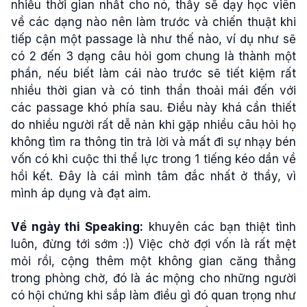
nhiều thời gian nhất cho nó, thầy sẽ dạy học viên
về các dạng nào nên làm trước và chiến thuật khi
tiếp cận một passage là như thế nào, ví dụ như sẽ
có 2 đến 3 dạng câu hỏi gom chung là thành một
phần, nếu biết làm cái nào trước sẽ tiết kiệm rất
nhiều thời gian và có tinh thần thoải mái đến với
các passage khó phía sau. Điều này khá cần thiết
do nhiều người rất dễ nản khi gặp nhiều câu hỏi họ
không tìm ra thông tin trả lời và mất đi sự nhạy bén
vốn có khi cuộc thi thể lực trong 1 tiếng kéo dần về
hồi kết. Đây là cái mình tâm đắc nhất ở thầy, vì
mình áp dụng và đạt aim.
Về ngày thi Speaking:
khuyên các bạn thiệt tình
luôn, đừng tới sớm :)) Việc chờ đợi vốn là rất mệt
mỏi rồi, cộng thêm một không gian căng thẳng
trong phòng chờ, đó là ác mộng cho những người
có hội chứng khi sắp làm điều gì đó quan trọng như