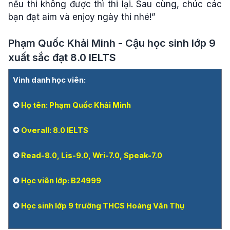
nếu thi không được thì thi lại. Sau cùng, chúc các
bạn đạt aim và enjoy ngày thi nhé!”
Phạm Quốc Khải Minh - Cậu học sinh lớp 9
xuất sắc đạt 8.0 IELTS
Vinh danh học viên:
✪
Họ tên: Phạm Quốc Khải Minh
✪
Overall: 8.0 IELTS
✪
Read-8.0, Lis-9.0, Wri-7.0, Speak-7.0
✪
Học viên lớp:
B24999
✪
Học sinh lớp 9 trường THCS Hoàng Văn Thụ