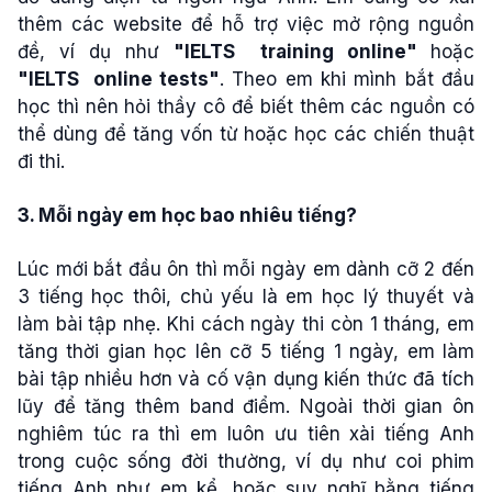
thêm các website để hỗ trợ việc mở rộng nguồn
đề, ví dụ như
"IELTS training online"
hoặc
"IELTS online tests"
.
Theo em khi mình bắt đầu
học thì nên hỏi thầy cô để biết thêm các nguồn có
thể dùng để tăng vốn từ hoặc học các chiến thuật
đi thi.
3. Mỗi ngày em học bao nhiêu tiếng?
Lúc mới bắt đầu ôn thì mỗi ngày em dành cỡ 2 đến
3 tiếng học thôi, chủ yếu là em học lý thuyết và
làm bài tập nhẹ. Khi cách ngày thi còn 1 tháng, em
tăng thời gian học lên cỡ 5 tiếng 1 ngày, em làm
bài tập nhiều hơn và cố vận dụng kiến thức đã tích
lũy để tăng thêm band điểm. Ngoài thời gian ôn
nghiêm túc ra thì em luôn ưu tiên xài tiếng Anh
trong cuộc sống đời thường, ví dụ như coi phim
tiếng Anh như em kể, hoặc suy nghĩ bằng tiếng