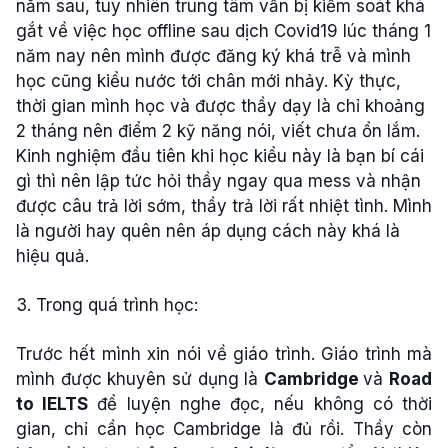
năm sau, tuy nhiên trung tâm vẫn bị kiểm soát khá
gắt về việc học offline sau dịch Covid19 lúc tháng 1
năm nay nên mình được đăng ký khá trễ và mình
học cũng kiểu nước tới chân mới nhảy. Kỳ thực,
thời gian mình học và được thầy dạy là chỉ khoảng
2 tháng nên điểm 2 kỹ năng nói, viết chưa ổn lắm.
Kinh nghiệm đầu tiên khi học kiểu này là bạn bí cái
gì thì nên lập tức hỏi thầy ngay qua mess và nhận
được câu trả lời sớm, thầy trả lời rất nhiệt tình. Mình
là người hay quên nên áp dụng cách này khá là
hiệu quả.
3. Trong quá trình học:
Trước hết mình xin nói về giáo trình. Giáo trình mà
mình được khuyên sử dụng là
Cambridge
và
Road
to IELTS
để luyện nghe đọc, nếu không có thời
gian, chỉ cần học Cambridge là đủ rồi. Thầy còn