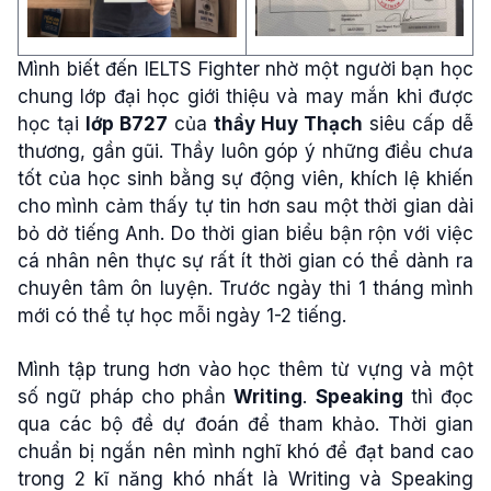
Mình biết đến IELTS Fighter nhờ một người bạn học
chung lớp đại học giới thiệu và may mắn khi được
học tại
lớp B727
của
thầy Huy Thạch
siêu cấp dễ
thương, gần gũi. Thầy luôn góp ý những điều chưa
tốt của học sinh bằng sự động viên, khích lệ khiến
cho mình cảm thấy tự tin hơn sau một thời gian dài
bỏ dở tiếng Anh.
Do thời gian biểu bận rộn với việc
cá nhân nên thực sự rất ít thời gian có thể dành ra
chuyên tâm ôn luyện. Trước ngày thi 1 tháng mình
mới có thể tự học mỗi ngày 1-2 tiếng.
Mình tập trung hơn vào học thêm từ vựng và một
số ngữ pháp cho phần
Writing
.
Speaking
thì đọc
qua các bộ đề dự đoán để tham khảo. Thời gian
chuẩn bị ngắn nên mình nghĩ khó để đạt band cao
trong 2 kĩ năng khó nhất là Writing và Speaking