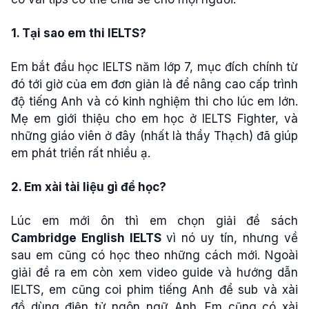
1. Tại sao em thi IELTS?
Em bắt đầu học IELTS năm lớp 7, mục đích chính từ
đó tới giờ của em đơn giản là để nâng cao cấp trình
độ tiếng Anh và có kinh nghiệm thi cho lúc em lớn.
Mẹ em giới thiệu cho em học ở IELTS Fighter, và
những giáo viên ở đây (nhất là thầy Thạch) đã giúp
em phát triển rất nhiều ạ.
2. Em xài tài liệu gì để học?
Lúc em mới ôn thì em chọn giải đề sách
Cambridge English IELTS
vì nó uy tín, nhưng về
sau em cũng có học theo những cách mới. Ngoài
giải đề ra em còn xem video guide và hướng dẫn
IELTS, em cũng coi phim tiếng Anh để sub và xài
đồ dùng điện tử ngôn ngữ Anh. Em cũng có xài