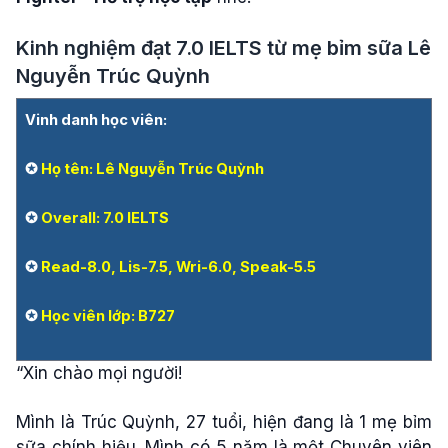
Kinh nghiệm đạt 7.0 IELTS từ mẹ bỉm sữa Lê
Nguyễn Trúc Quỳnh
Vinh danh học viên:
✪
Họ tên: Lê Nguyễn Trúc Quỳnh
✪
Overall: 7.0 IELTS
✪
Read-8.0, Lis-7.5, Wri-6.0, Speak-5.5
✪
Học viên lớp:
B727
“Xin chào mọi người!
Mình là Trúc Quỳnh, 27 tuổi, hiện đang là 1 mẹ bỉm
sữa chính hiệu. Mình có 5 năm là một Chuyên viên