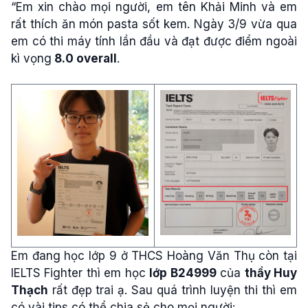
“Em xin chào mọi người, em tên Khải Minh và em
rất thích ăn món pasta sốt kem. Ngày 3/9 vừa qua
em có thi máy tính lần đầu và đạt được điểm ngoài
kì vọng
8.0 overall
.
Em đang học lớp 9 ở THCS Hoàng Văn Thụ còn tại
IELTS Fighter thì em học
lớp B24999
của
thầy Huy
Thạch
rất đẹp trai ạ. Sau quá trình luyện thi thì em
có vài tips có thể chia sẻ cho mọi người: