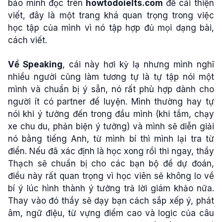
bảo mình đọc trên
howtodoielts.com
để cải thiện
viết, đây là một trang khá quan trọng trong việc
học tập của mình vì nó tập hợp đủ mọi dạng bài,
cách viết.
Về Speaking
, cái này hơi kỳ lạ nhưng mình nghĩ
nhiều người cũng làm tương tự là tự tập nói một
mình và chuẩn bị ý sẵn, nó rất phù hợp dành cho
người ít có partner để luyện. Mình thường hay tự
nói khi ý tưởng đến trong đầu mình (khi tắm, chạy
xe chu du, phản biện ý tưởng) và mình sẽ diễn giải
nó bằng tiếng Anh, từ mình bí thì mình lại tra từ
điển. Nếu đã xác định là học xong rồi thi ngay, thầy
Thạch sẽ chuẩn bị cho các bạn bộ đề dự đoán,
điều này rất quan trọng vì học viên sẽ không lo về
bí ý lúc hình thành ý tưởng trả lời giám khảo nữa.
Thay vào đó thầy sẽ dạy bạn cách sắp xếp ý, phát
âm, ngữ điệu, từ vựng điểm cao và logic của câu