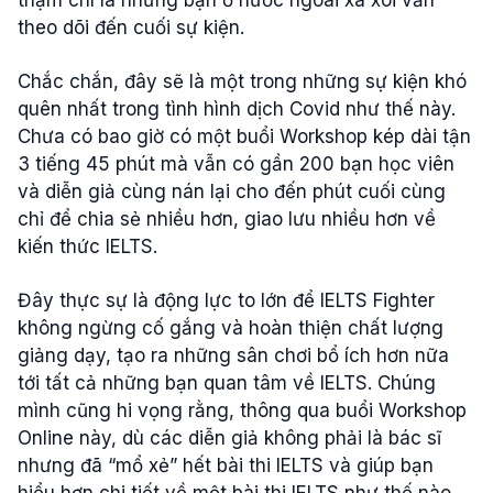
thậm chí là những bạn ở nước ngoài xa xôi vẫn
theo dõi đến cuối sự kiện.
Chắc chắn, đây sẽ là một trong những sự kiện khó
quên nhất trong tình hình dịch Covid như thế này.
Chưa có bao giờ có một buổi Workshop kép dài tận
3 tiếng 45 phút mà vẫn có gần 200 bạn học viên
và diễn giả cùng nán lại cho đến phút cuối cùng
chỉ để chia sẻ nhiều hơn, giao lưu nhiều hơn về
kiến thức IELTS.
Đây thực sự là động lực to lớn để IELTS Fighter
không ngừng cố gắng và hoàn thiện chất lượng
giảng dạy, tạo ra những sân chơi bổ ích hơn nữa
tới tất cả những bạn quan tâm về IELTS. Chúng
mình cũng hi vọng rằng, thông qua buổi Workshop
Online này, dù các diễn giả không phải là bác sĩ
nhưng đã “mổ xẻ” hết bài thi IELTS và giúp bạn