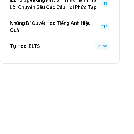
IELTS Speaking Part 3 - Thực Hành Trả
13
Lời Chuyên Sâu Các Câu Hỏi Phức Tạp
Những Bí Quyết Học Tiếng Anh Hiệu
117
Quả
Tự Học IELTS
2359