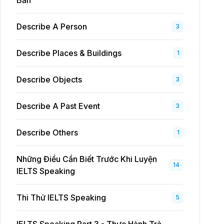
Bản
Describe A Person
3
Describe Places & Buildings
1
Describe Objects
3
Describe A Past Event
3
Describe Others
1
Những Điều Cần Biết Trước Khi Luyện
14
IELTS Speaking
Thi Thử IELTS Speaking
5