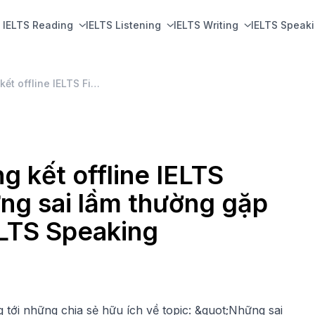
IELTS Reading
IELTS Listening
IELTS Writing
IELTS Speak
[IELTS Fighter-IDP] Tổng kết offline IELTS Fighter lần thứ 34: Những sai lầm thường gặp của người Việt trong IELTS Speaking
g kết offline IELTS
ững sai lầm thường gặp
ELTS Speaking
tới những chia sẻ hữu ích về topic: &quot;Những sai