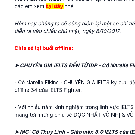
các em xem
tại đây
nhé!
Hôm nay chúng ta sẽ cùng điểm lại một số chi tiết
diễn ra vào chiều chủ nhật, ngày 8/10/2017:
Chia sẻ tại buổi offline:
➤ CHUYÊN GIA IELTS ĐẾN TỪ IDP - Cô Narelle El
- Cô Narelle Elkins - CHUYÊN GIA IELTS kỳ cựu đ
offline 34 của IELTS Fighter.
- Với nhiều năm kinh nghiệm trong lĩnh vực ỊELTS 
mang tới những chia sẻ ĐỘC NHẤT VÔ NHỊ & VÔ C
➤ MC: Cô Thuỳ Linh - Giáo viên 8.0 IELTS của IE