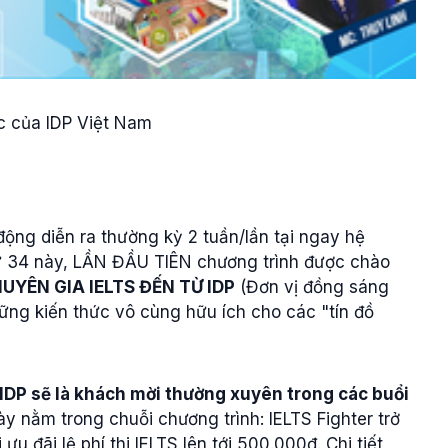
 động diễn ra thường kỳ 2 tuần/lần tại ngay hệ
thứ 34 này, LẦN ĐẦU TIÊN chương trình được chào
CHUYÊN GIA IELTS ĐẾN TỪ IDP
(Đơn vị đồng sáng
hững kiến thức vô cùng hữu ích cho các "tín đồ
IDP sẽ là khách mời thường xuyên trong các buổi
ày nằm trong chuỗi chương trình: IELTS Fighter trở
ưu đãi lệ phí thi IELTS lên tới 500.000đ. Chi tiết