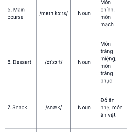
Món
5. Main
chính,
/meɪn kɔːrs/
Noun
course
món
mạch
Món
tráng
miệng,
6. Dessert
/dɪˈzɜːt/
Noun
món
tráng
phục
Đồ ăn
7. Snack
/snæk/
Noun
nhẹ, món
ăn vặt