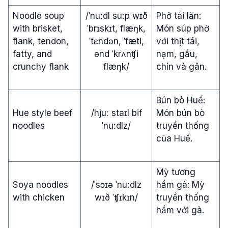
Noodle soup
/ˈnuːdl suːp wɪð
Phở tái lăn:
with brisket,
ˈbrɪskɪt, flæŋk,
Món súp phở
flank, tendon,
ˈtɛndən, ˈfæti,
với thịt tái,
fatty, and
ənd ˈkrʌnʧi
nạm, gầu,
crunchy flank
flæŋk/
chín và gân.
Bún bò Huế:
Hue style beef
/hjuː staɪl bif
Món bún bò
noodles
ˈnuːdlz/
truyền thống
của Huế.
Mỳ tương
Soya noodles
/ˈsɔɪə ˈnuːdlz
hầm gà: Mỳ
with chicken
wɪð ˈʧɪkɪn/
truyền thống
hầm với gà.