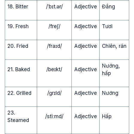
18. Bitter
/ˈbɪt.ər/
Adjective
Đắng
19. Fresh
/freʃ/
Adjective
Tươi
20. Fried
/fraɪd/
Adjective
Chiên, rán
Nướng,
21. Baked
/beɪkt/
Adjective
hấp
22. Grilled
/ɡrɪld/
Adjective
Nướng
23.
/stiːmd/
Adjective
Hấp
Steamed