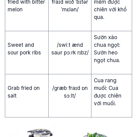
fried with bitter
fraɪd wɪð ˈbɪtər
mềm được
melon
ˈmɛlən/
chiên với khổ
qua.
Sườn xào
Sweet and
/swiːt ænd
chua ngọt:
sour pork ribs
saʊr pɔːrk rɪbz/
Sườn heo
ngọt chua.
Cua rang
Grab fried on
/ɡræb fraɪd ɒn
muối: Cua
salt
sɔːlt/
được chiên
với muối.