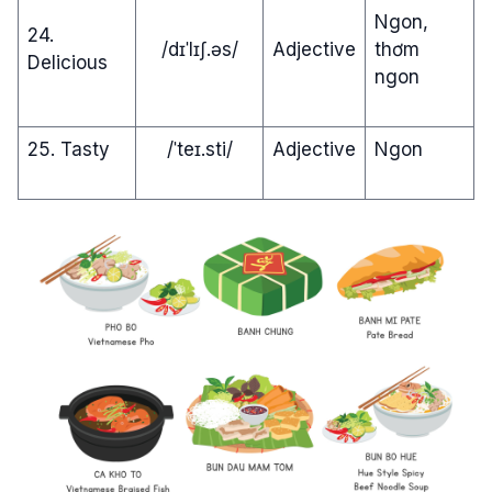
Ngon,
24.
/dɪˈlɪʃ.əs/
Adjective
thơm
Delicious
ngon
25. Tasty
/ˈteɪ.sti/
Adjective
Ngon