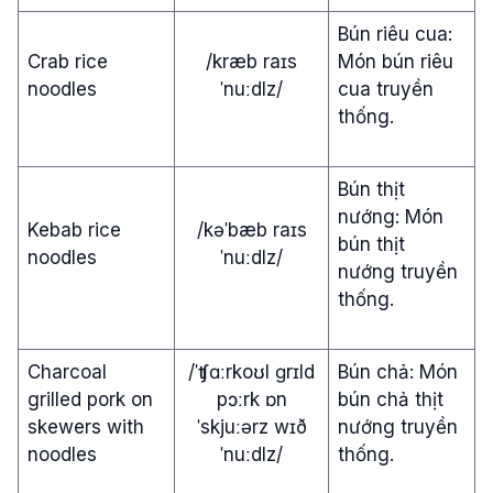
Bún riêu cua:
Crab rice
/kræb raɪs
Món bún riêu
noodles
ˈnuːdlz/
cua truyền
thống.
Bún thịt
nướng: Món
Kebab rice
/kəˈbæb raɪs
bún thịt
noodles
ˈnuːdlz/
nướng truyền
thống.
Charcoal
/ˈʧɑːrkoʊl ɡrɪld
Bún chả: Món
grilled pork on
pɔːrk ɒn
bún chả thịt
skewers with
ˈskjuːərz wɪð
nướng truyền
noodles
ˈnuːdlz/
thống.