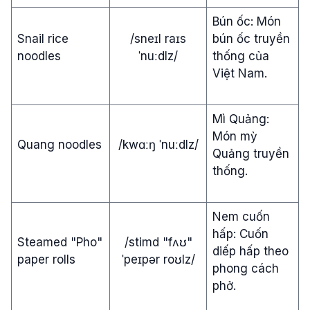
Bún ốc: Món
Snail rice
/sneɪl raɪs
bún ốc truyền
noodles
ˈnuːdlz/
thống của
Việt Nam.
Mì Quảng:
Món mỳ
Quang noodles
/kwɑːŋ ˈnuːdlz/
Quảng truyền
thống.
Nem cuốn
hấp: Cuốn
Steamed "Pho"
/stimd "fʌʊ"
diếp hấp theo
paper rolls
ˈpeɪpər roʊlz/
phong cách
phở.