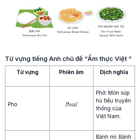
Từ vựng tiếng Anh chủ đề “Ẩm thực Việt ”
Từ vựng
Phiên âm
Dịch nghĩa
Phở: Món súp
hủ tiếu truyền
Pho
/fʌʊ/
thống của
Việt Nam.
Bánh mì: Bánh