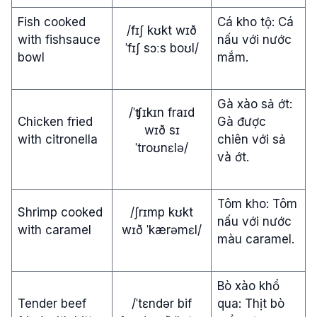
Fish cooked
Cá kho tộ: Cá
/fɪʃ kʊkt wɪð
with fishsauce
nấu với nước
ˈfɪʃ sɔːs boʊl/
bowl
mắm.
Gà xào sả ớt:
/ˈʧɪkɪn fraɪd
Chicken fried
Gà được
wɪð sɪ
with citronella
chiên với sả
ˈtroʊnɛlə/
và ớt.
Tôm kho: Tôm
Shrimp cooked
/ʃrɪmp kʊkt
nấu với nước
with caramel
wɪð ˈkærəmɛl/
màu caramel.
Bò xào khổ
Tender beef
/ˈtɛndər bif
qua: Thịt bò