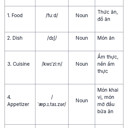
Thức ăn,
1. Food
/fuːd/
Noun
đồ ăn
2. Dish
/dɪʃ/
Noun
Món ăn
Ẩm thực,
3. Cuisine
/kwɪˈziːn/
Noun
nền ẩm
thực
Món khai
4.
/
vị, món
Noun
Appetizer
ˈæp.ɪ.taɪ.zər/
mở đầu
bữa ăn