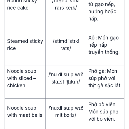
Round sticky
/raʊnd ˈstɪki
từ gạo nếp,
rice cake
raɪs keɪk/
nướng hoặc
hấp.
Xôi: Món gạo
Steamed sticky
/stimd ˈstɪki
nếp hấp
rice
raɪs/
truyền thống.
Noodle soup
Phở gà: Món
/ˈnuːdl suːp wɪð
with sliced –
súp phở với
slaɪst ˈʧɪkɪn/
chicken
thịt gà sắc lát.
Phở bò viên:
Noodle soup
/ˈnuːdl suːp wɪð
Món súp phở
with meat balls
mit bɔːlz/
với bò viên.