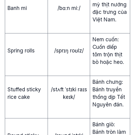
mỳ thịt nướng
Banh mi
/bɑːn miː/
đặc trưng của
Việt Nam.
Nem cuốn:
Cuốn diếp
Spring rolls
/sprɪŋ roʊlz/
tôm trộn thịt
bò hoặc heo.
Bánh chưng:
Stuffed sticky
/stʌft ˈstɪki raɪs
Bánh truyền
rice cake
keɪk/
thống dịp Tết
Nguyên đán.
Bánh giò:
Bánh tròn làm