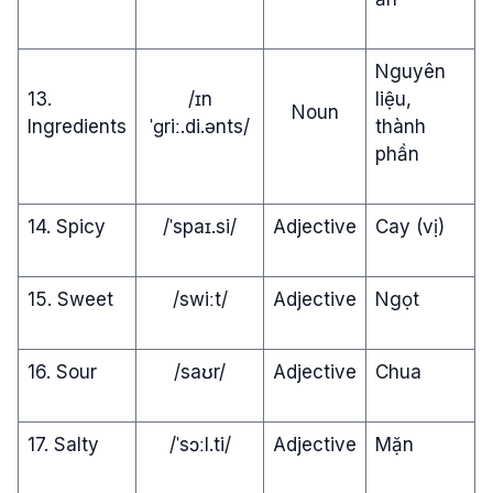
Nguyên
13.
/ɪn
liệu,
Noun
Ingredients
ˈɡriː.di.ənts/
thành
phần
14. Spicy
/ˈspaɪ.si/
Adjective
Cay (vị)
15. Sweet
/swiːt/
Adjective
Ngọt
16. Sour
/saʊr/
Adjective
Chua
17. Salty
/ˈsɔːl.ti/
Adjective
Mặn