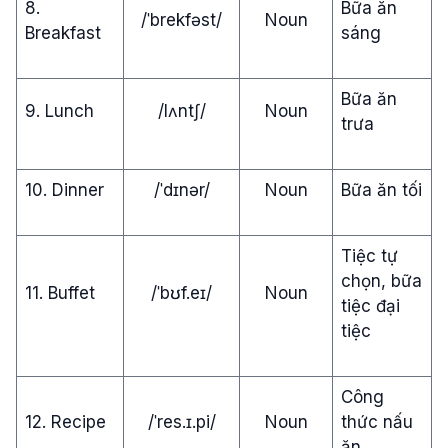
8.
Bữa ăn
/ˈbrekfəst/
Noun
Breakfast
sáng
Bữa ăn
9. Lunch
/lʌntʃ/
Noun
trưa
10. Dinner
/ˈdɪnər/
Noun
Bữa ăn tối
Tiệc tự
chọn, bữa
11. Buffet
/ˈbʊf.eɪ/
Noun
tiệc đại
tiệc
Công
12. Recipe
/ˈres.ɪ.pi/
Noun
thức nấu
ăn