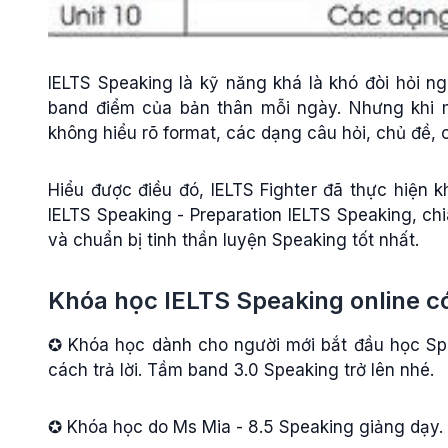
IELTS Speaking là kỹ năng khá là khó đòi hỏi n
band điểm của bản thân mỗi ngày. Nhưng khi m
không hiểu rõ format, các dạng câu hỏi, chủ đề, cá
Hiểu được điều đó, IELTS Fighter đã thực hiện k
IELTS Speaking - Preparation IELTS Speaking, chi
và chuẩn bị tinh thần luyện Speaking tốt nhất.
Khóa học IELTS Speaking online có
✪ Khóa học dành cho người mới bắt đầu học Spea
cách trả lời. Tầm band 3.0 Speaking trở lên nhé.
✪ Khóa học do Ms Mia - 8.5 Speaking giảng dạy.