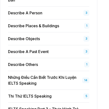
Bản
Describe A Person
3
Describe Places & Buildings
1
Describe Objects
3
Describe A Past Event
3
Describe Others
1
Những Điều Cần Biết Trước Khi Luyện
14
IELTS Speaking
Thi Thử IELTS Speaking
5