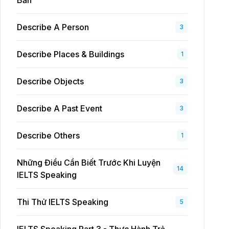
Bản
Describe A Person
3
Describe Places & Buildings
1
Describe Objects
3
Describe A Past Event
3
Describe Others
1
Những Điều Cần Biết Trước Khi Luyện
14
IELTS Speaking
Thi Thử IELTS Speaking
5