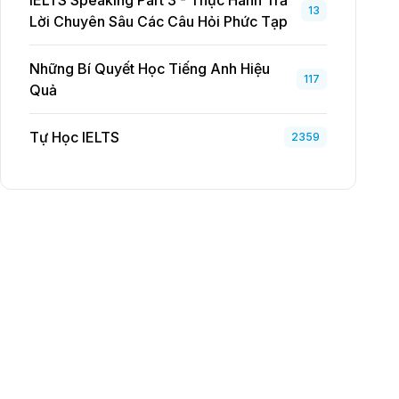
IELTS Speaking Part 3 - Thực Hành Trả
13
Lời Chuyên Sâu Các Câu Hỏi Phức Tạp
Những Bí Quyết Học Tiếng Anh Hiệu
117
Quả
Tự Học IELTS
2359