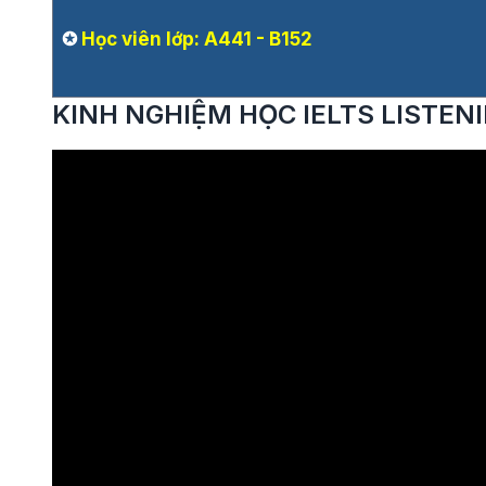
✪
Học viên lớp: A441 - B152
KINH NGHIỆM HỌC IELTS LISTEN