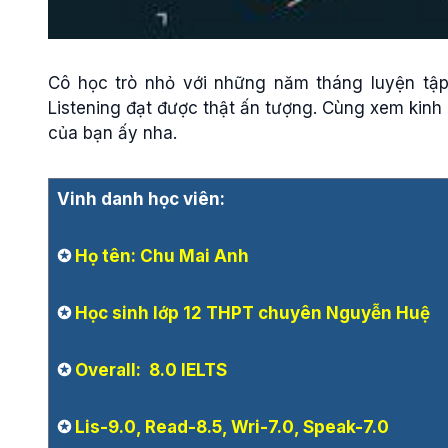
Cô học trò nhỏ với những năm tháng luyện tập
Listening đạt được thật ấn tượng. Cùng xem kinh
của bạn ấy nha.
Vinh danh học viên:
✪
Họ tên: Chu Mai Anh
✪
Học sinh lớp 12 THPT chuyên Nguyễn Huệ
✪
Overall: 8.0 IELTS
✪
Lis-9.0, Read-8.5, Wri-7.0, Speak-7.0