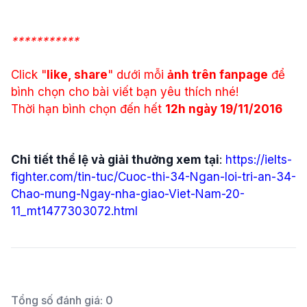
***********
Click "
like, share
" dưới mỗi
ảnh trên fanpage
để
bình chọn cho bài viết bạn yêu thích nhé!
Thời hạn bình chọn đến hết
12h ngày 19/11/2016
Chi tiết thể lệ và giải thưởng xem tại
:
https://ielts-
fighter.com/tin-tuc/Cuoc-thi-34-Ngan-loi-tri-an-34-
Chao-mung-Ngay-nha-giao-Viet-Nam-20-
11_mt1477303072.html
Tổng số đánh giá:
0