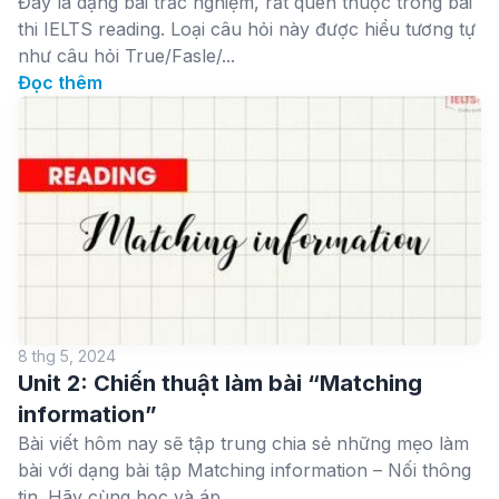
Đây là dạng bài trắc nghiệm, rất quen thuộc trong bài
thi IELTS reading. Loại câu hỏi này được hiểu tương tự
như câu hỏi True/Fasle/...
Đọc thêm
8 thg 5, 2024
Unit 2: Chiến thuật làm bài “Matching
information”
Bài viết hôm nay sẽ tập trung chia sẻ những mẹo làm
bài với dạng bài tập Matching information – Nối thông
tin. Hãy cùng học và áp...