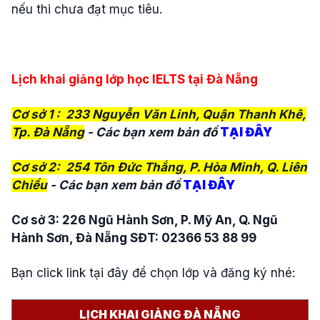
nếu thi chưa đạt mục tiêu.
Lịch khai giảng lớp học IELTS tại Đà Nẵng
Cơ sở 1 : 233 Nguyễn Văn Linh, Quận Thanh Khê,
Tp. Đà Nẵng
- Các bạn xem bản đồ
TẠI ĐÂY
Cơ sở 2: 254 Tôn Đức Thắng, P. Hòa Minh, Q. Liên
Chiểu
- Các bạn xem bản đồ
TẠI ĐÂY
Cơ sở 3: 226 Ngũ Hành Sơn, P. Mỹ An, Q. Ngũ
Hành Sơn, Đà Nẵng SĐT: 02366 53 88 99
Bạn click link tại đây để chọn lớp và đăng ký nhé:
LỊCH KHAI GIẢNG ĐÀ NẴNG