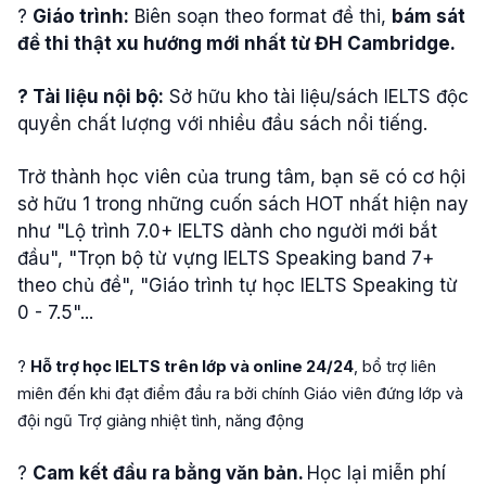
?
Giáo trình:
Biên soạn theo format đề thi,
bám sát
đề thi thật xu hướng mới nhất từ ĐH Cambridge.
? Tài liệu nội bộ:
Sở hữu kho tài liệu/sách IELTS độc
quyền chất lượng với nhiều đầu sách nổi tiếng.
Trở thành học viên của trung tâm, bạn sẽ có cơ hội
sở hữu 1 trong những cuốn sách HOT nhất hiện nay
như "Lộ trình 7.0+ IELTS dành cho người mới bắt
đầu", "Trọn bộ từ vựng IELTS Speaking band 7+
theo chủ đề", "Giáo trình tự học IELTS Speaking từ
0 - 7.5"...
?
Hỗ trợ học IELTS trên lớp và online 24/24
, bổ trợ liên
miên đến khi đạt điểm đầu ra bởi chính Giáo viên đứng lớp và
đội ngũ Trợ giảng nhiệt tình, năng động
?
Cam kết đầu ra bằng văn bản.
Học lại miễn phí