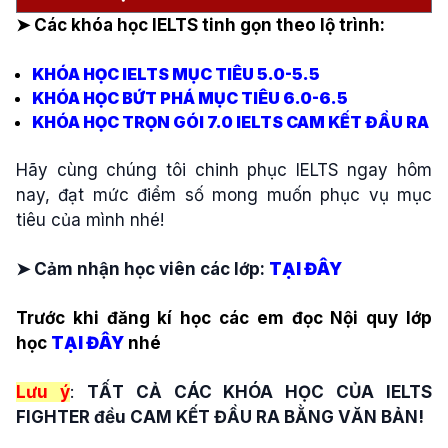
➤ Các khóa học IELTS tinh gọn theo lộ trình:
KHÓA HỌC IELTS MỤC TIÊU 5.0-5.5
KHÓA HỌC BỨT PHÁ MỤC TIÊU 6.0-6.5
KHÓA HỌC TRỌN GÓI 7.0 IELTS CAM KẾT ĐẦU RA
Hãy cùng chúng tôi chinh phục IELTS ngay hôm
nay, đạt mức điểm số mong muốn phục vụ mục
tiêu của mình nhé!
➤ Cảm nhận học viên các lớp:
TẠI ĐÂY
Trước khi đăng kí học các em đọc Nội quy lớp
học
TẠI ĐÂY
nhé
Lưu ý
:
TẤT CẢ CÁC KHÓA HỌC CỦA IELTS
FIGHTER đều CAM KẾT ĐẦU RA BẰNG VĂN BẢN!