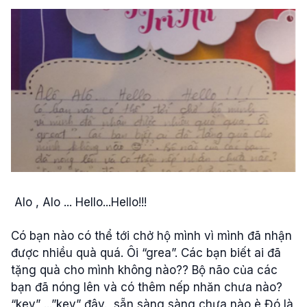
Alo , Alo ... Hello...Hello!!!
Có bạn nào có thể tới chở hộ mình vì mình đã nhận
được nhiều quà quá. Ôi “grea”. Các bạn biết ai đã
tặng quà cho mình không nào?? Bộ não của các
bạn đã nóng lên và có thêm nếp nhăn chưa nào?
“key” ...”key” đây., sẵn sàng sàng chưa nào è Đó là