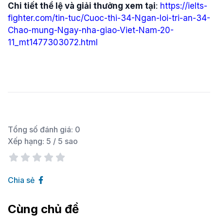
Chi tiết thể lệ và giải thưởng xem tại
:
https://ielts-
fighter.com/tin-tuc/Cuoc-thi-34-Ngan-loi-tri-an-34-
Chao-mung-Ngay-nha-giao-Viet-Nam-20-
11_mt1477303072.html
Tổng số đánh giá:
0
Xếp hạng:
5
/ 5 sao
Chia sẻ
Cùng chủ đề