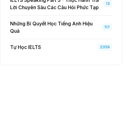
IELTS Speaking Part 3 - Thực Hành Trả
13
Lời Chuyên Sâu Các Câu Hỏi Phức Tạp
Những Bí Quyết Học Tiếng Anh Hiệu
117
Quả
Tự Học IELTS
2359