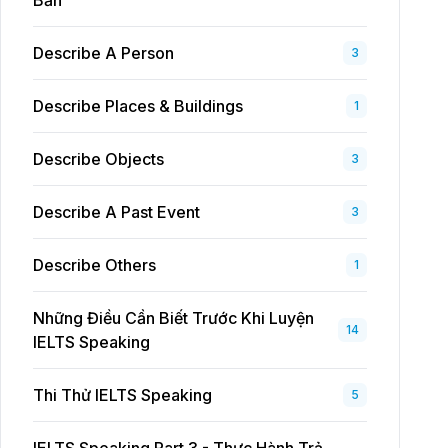
Bản
Describe A Person
3
Describe Places & Buildings
1
Describe Objects
3
Describe A Past Event
3
Describe Others
1
Những Điều Cần Biết Trước Khi Luyện
14
IELTS Speaking
Thi Thử IELTS Speaking
5