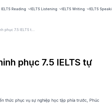
IELTS Reading
IELTS Listening
IELTS Writing
IELTS Speak
Nguyễn Phúc Hưng – chinh phục 7.5 IELTS tự tin ra trường
inh phục 7.5 IELTS tự
n thức phục vụ sự nghiệp học tập phía trước, Phúc