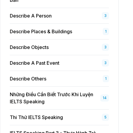
Bản
Describe A Person
3
Describe Places & Buildings
1
Describe Objects
3
Describe A Past Event
3
Describe Others
1
Những Điều Cần Biết Trước Khi Luyện
14
IELTS Speaking
Thi Thử IELTS Speaking
5