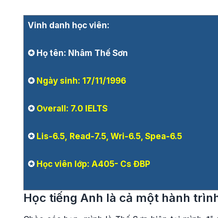
Vinh danh học viên:
✪ Họ tên: Nhâm Thế Sơn
✪
Ngày sinh: 17/11/1996
✪
Overall: 7.0 IELTS
✪
Lis-6.5, Read-7.5, Wri-6.5, Spea-6.5
✪
Học viên lớp: A405- Cs ĐBP
Học tiếng Anh là cả một hành trình