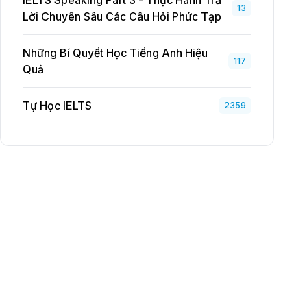
IELTS Speaking Part 3 - Thực Hành Trả
13
Lời Chuyên Sâu Các Câu Hỏi Phức Tạp
Những Bí Quyết Học Tiếng Anh Hiệu
117
Quả
Tự Học IELTS
2359