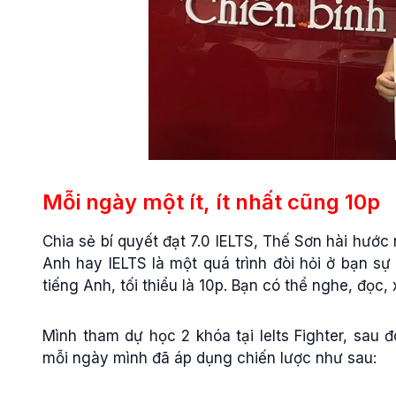
Mỗi ngày một ít, ít nhất cũng 10p
Chia sẻ bí quyết đạt 7.0 IELTS, Thế Sơn hài hước n
Anh hay IELTS là một quá trình đòi hỏi ở bạn sự 
tiếng Anh, tối thiểu là 10p. Bạn có thể nghe, đọc
Mình tham dự học 2 khóa tại Ielts Fighter, sau đ
mỗi ngày mình đã áp dụng chiến lược như sau: