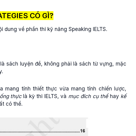
TEGIES CÓ GÌ?
ội dung về phần thi kỹ năng Speaking IELTS.
là sách luyện đề, không phải là sách từ vựng, mặc
y.
 mang tính thiết thực vừa mang tính chiến lược,
uống thực
là kỳ thi IELTS, và
mục đích cụ thể
hay
kế
ất có thể.