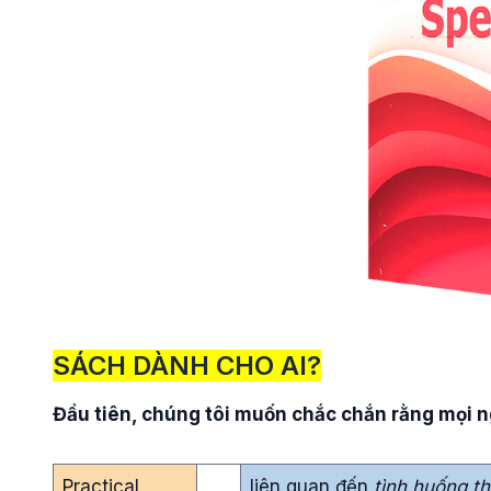
SÁCH DÀNH CHO AI?
Đầu tiên, chúng tôi muốn chắc chắn rằng mọi ng
Practical
liên quan đến
tình huống t