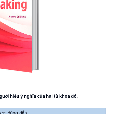
ười hiểu ý nghĩa của hai từ khoá đó.
hực
; đúng đắn