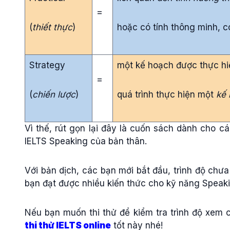
=
(
thiết thực
)
hoặc có tính thông minh, 
Strategy
một kế hoạch được thực h
=
(
chiến lược
)
quá trình thực hiện một
kế
Vì thế, rút gọn lại đây là cuốn sách dành cho c
IELTS Speaking của bản thân.
Với bản dịch, các bạn mới bắt đầu, trình độ chưa
bạn đạt được nhiều kiến thức cho kỹ năng Speaki
Nếu bạn muốn thi thử để kiểm tra trình độ xem c
thi thử IELTS online
tốt này nhé!