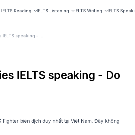
IELTS Reading
IELTS Listening
IELTS Writing
IELTS Speak
Practical IELTS Strategies IELTS speaking - Do IELTS Fighter biên dịch
ies IELTS speaking - Do
S Fighter biên dịch duy nhất tại Viêt Nam. Đây không