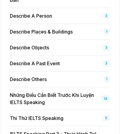
Bản
Describe A Person
3
Describe Places & Buildings
1
Describe Objects
3
Describe A Past Event
3
Describe Others
1
Những Điều Cần Biết Trước Khi Luyện
14
IELTS Speaking
Thi Thử IELTS Speaking
5