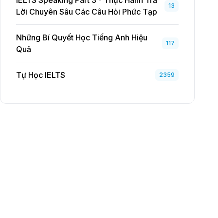
IELTS Speaking Part 3 - Thực Hành Trả
13
Lời Chuyên Sâu Các Câu Hỏi Phức Tạp
Những Bí Quyết Học Tiếng Anh Hiệu
117
Quả
Tự Học IELTS
2359