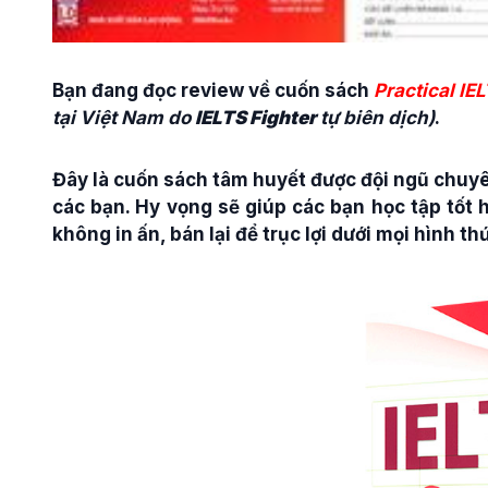
Bạn đang đọc review về cuốn sách
Practical IE
tại Việt Nam do
IELTS Fighter
tự biên dịch)
.
Đây là cuốn sách tâm huyết được đội ngũ chuyê
các bạn. Hy vọng sẽ giúp các bạn học tập tốt h
không in ấn, bán lại để trục lợi dưới mọi hình th