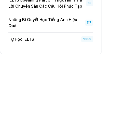
IELTS Speaking Part 3 - Thực Hành Trả
13
Lời Chuyên Sâu Các Câu Hỏi Phức Tạp
Những Bí Quyết Học Tiếng Anh Hiệu
117
Quả
Tự Học IELTS
2359