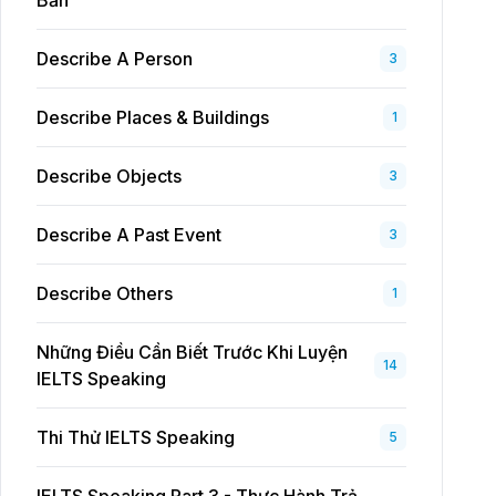
Bản
Describe A Person
3
Describe Places & Buildings
1
Describe Objects
3
Describe A Past Event
3
Describe Others
1
Những Điều Cần Biết Trước Khi Luyện
14
IELTS Speaking
Thi Thử IELTS Speaking
5