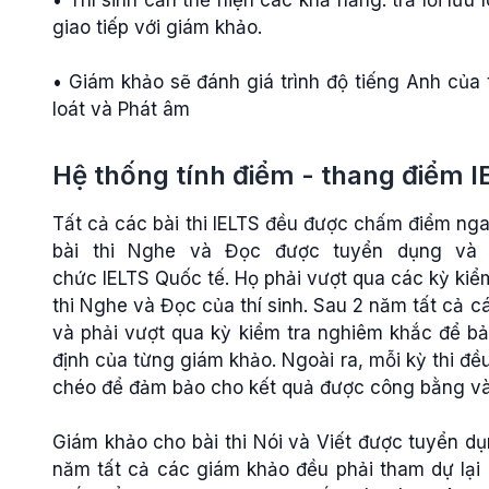
• Thí sinh cần thể hiện các khả năng: trả lời lưu
giao tiếp với giám khảo.
• Giám khảo sẽ đánh giá trình độ tiếng Anh của 
loát và Phát âm
Hệ thống tính điểm - thang điểm 
Tất cả các bài thi IELTS đều được chấm điểm nga
bài thi Nghe và Đọc được tuyển dụng và 
chức IELTS Quốc tế. Họ phải vượt qua các kỳ kiểm
thi Nghe và Đọc của thí sinh. Sau 2 năm tất cả c
và phải vượt qua kỳ kiểm tra nghiêm khắc để b
định của từng giám khảo. Ngoài ra, mỗi kỳ thi đ
chéo để đảm bảo cho kết quả được công bằng và
Giám khảo cho bài thi Nói và Viết được tuyển dụ
năm tất cả các giám khảo đều phải tham dự lại 