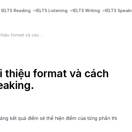
IELTS Reading
IELTS Listening
IELTS Writing
IELTS Speak
Thang điểm IELTS - Giới thiệu format và cách tính điểm của IELTS Speaking.
i thiệu format và cách
eaking.
ảng kết quả điểm sẽ thể hiện điểm của từng phần thi