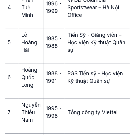
Phan
VPĐD Columbia
1996 -
4
Tuệ
Sportstwear – Hà Nội
1999
Minh
Office
Lê
Tiến Sỹ - Giảng viên –
1985 -
5
Hoàng
Học viện Kỹ thuật Quân
1988
Hải
sự
Hoàng
1988 -
PGS.Tiến sỹ - Học viện
6
Quốc
1991
Kỹ thuật Quân sự
Long
Nguyễn
1995 -
7
Thiều
Tổng công ty Viettel
1998
Nam