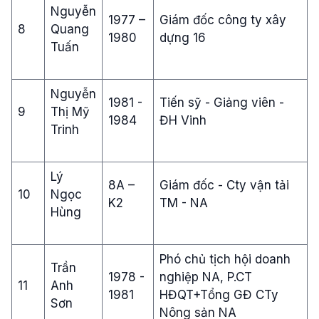
Nguyễn
1977 –
Giám đốc công ty xây
8
Quang
1980
dựng 16
Tuấn
Nguyễn
1981 -
Tiến sỹ - Giảng viên -
9
Thị Mỹ
1984
ĐH Vinh
Trinh
Lý
8A –
Giám đốc - Cty vận tải
10
Ngọc
K2
TM - NA
Hùng
Phó chủ tịch hội doanh
Trần
1978 -
nghiệp NA, P.CT
11
Anh
1981
HĐQT+Tổng GĐ CTy
Sơn
Nông sản NA