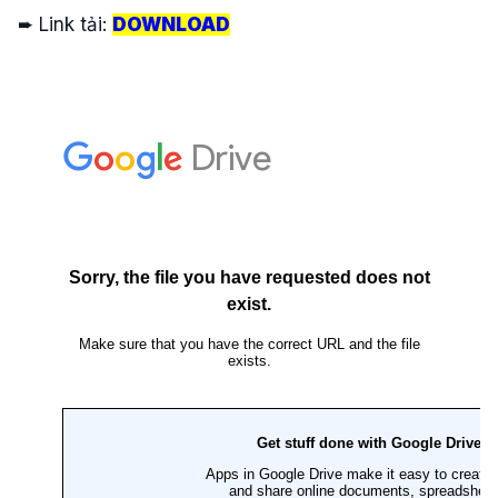
➨ Link tải:
DOWNLOAD