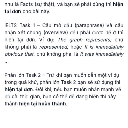
như là Facts (sự thật), và bạn sẽ phải dùng thì
hi
ệ
n
t
ạ
i đ
ơ
n
cho bài này.
IELTS Task 1 – Câu mở đầu (paraphrase) và câu
nhận xét chung (overview) đều phải được để ở thì
hiện tại đơn. Ví dụ:
The graph
represents
, chứ
không phải là
represented
, hoặc
It is immediately
obvious that
, chứ không phải là
it was immediately
…
Phần lớn Task 2 – Trừ khi bạn muốn dẫn một ví dụ
trong quá khứ, phần lớn Task 2 bạn sẽ sử dụng thì
hi
ệ
n t
ạ
i đ
ơ
n
. Đôi khi, nếu bạn muốn nhấn mạnh về
độ dài thời gian, bạn có thể dễ dàng biến thì này
thành
hi
ệ
n t
ạ
i hoàn thành
.