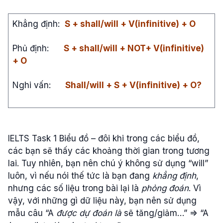
Khẳng định:
S + shall/will + V(infinitive) + O
Phủ định:
S + shall/will + NOT+ V(infinitive)
+ O
Nghi vấn:
Shall/will + S + V(infinitive) + O?
IELTS Task 1 Biểu đồ – đôi khi trong các biểu đồ,
các bạn sẽ thấy các khoảng thời gian trong tương
lai. Tuy nhiên, bạn nên chú ý không sử dụng “will”
luôn, vì nếu nói thế tức là bạn đang
kh
ẳ
ng đ
ị
nh
,
nhưng các số liệu trong bài lại là
ph
ỏ
ng đoán
. Vì
vậy, với những gì dữ liệu này, bạn nên sử dụng
mẫu câu “A
đ
ượ
c d
ự
đoán là
sẽ tăng/giảm…” => “A