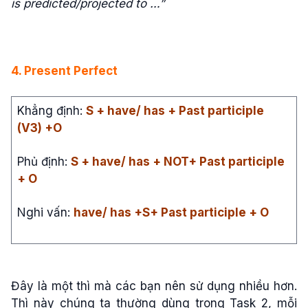
is predicted/projected to …”
4. Present Perfect
Khẳng định:
S + have/ has + Past participle
(V3) +O
Phủ định:
S + have/ has + NOT+ Past participle
+ O
Nghi vấn:
have/ has +S+ Past participle + O
Đây là một thì mà các bạn nên sử dụng nhiều hơn.
Thì này chúng ta thường dùng trong Task 2, mỗi