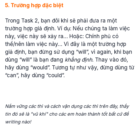
5. Tr
ườ
ng h
ợ
p đ
ặ
c bi
ệ
t
Trong Task 2, bạn đôi khi sẽ phải đưa ra một
trường hợp giả định. Ví dụ: Nếu chúng ta làm việc
này, việc này sẽ xảy ra… Hoặc: Chính phủ có
thể/nên làm việc này… Vì đây là một trường hợp
giả định, bạn đừng sử dụng “will”, vì again, khi bạn
dùng “will” là bạn đang
kh
ẳ
ng đ
ị
nh
. Thay vào đó,
hãy dùng “would”. Tương tự như vậy, đừng dùng từ
“can”, hãy dùng “could”.
Nắm vững các thì và cách vận dụng các thì trên đây, thầy
tin đó sẽ là "vũ khí" cho các em hoàn thành tốt bất cứ đề
writing nào!