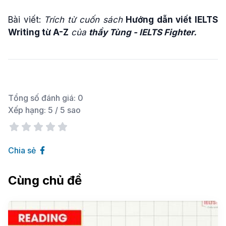
Bài viết:
Trích t
ừ
cu
ố
n sách
Hướng dẫn viết IELTS
Writing từ A-Z
c
ủ
a
th
ầ
y Tùng - IELTS Fighter.
Tổng số đánh giá:
0
Xếp hạng:
5
/ 5 sao
Chia sẻ
Cùng chủ đề