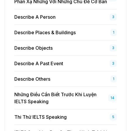
Phản Xạ Những Với Những Chủ Đề Cơ Bản
Describe A Person
3
Describe Places & Buildings
1
Describe Objects
3
Describe A Past Event
3
Describe Others
1
Những Điều Cần Biết Trước Khi Luyện
14
IELTS Speaking
Thi Thử IELTS Speaking
5