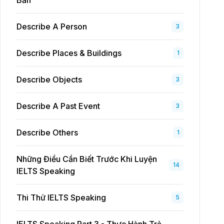
Bản
Describe A Person
3
Describe Places & Buildings
1
Describe Objects
3
Describe A Past Event
3
Describe Others
1
Những Điều Cần Biết Trước Khi Luyện
14
IELTS Speaking
Thi Thử IELTS Speaking
5