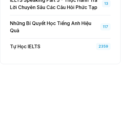
IELTS Speaking Part 3 - Thực Hành Trả
13
Lời Chuyên Sâu Các Câu Hỏi Phức Tạp
Những Bí Quyết Học Tiếng Anh Hiệu
117
Quả
Tự Học IELTS
2359