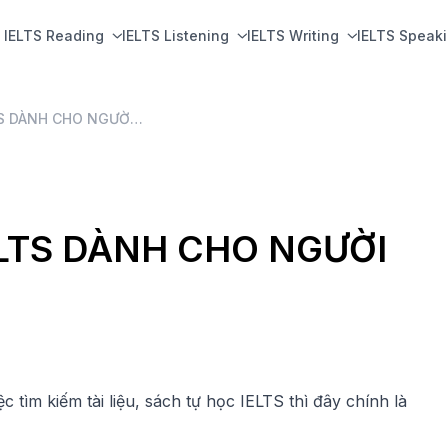
IELTS Reading
IELTS Listening
IELTS Writing
IELTS Speak
TỔNG HỢP TÀI LIỆU IELTS DÀNH CHO NGƯỜI MỚI BẮT ĐẦU
ELTS DÀNH CHO NGƯỜI
tìm kiếm tài liệu, sách tự học IELTS thì đây chính là