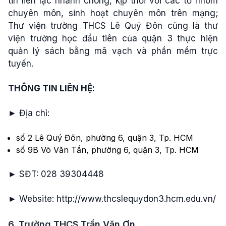
tin liên lạc nhanh chóng, kịp thời với các tổ nhóm
chuyên môn, sinh hoạt chuyên môn trên mạng;
Thư viện trường THCS Lê Quý Đôn cũng là thư
viện trường học đầu tiên của quận 3 thực hiện
quản lý sách bằng mã vạch và phần mềm trực
tuyến.
THÔNG TIN LIÊN HỆ:
► Địa chỉ:
số 2 Lê Quý Đôn, phường 6, quận 3, Tp. HCM
số 9B Võ Văn Tần, phường 6, quận 3, Tp. HCM
► SĐT: 028 39304448
► Website: http://www.thcslequydon3.hcm.edu.vn/
6. Trường THCS Trần Văn Ơn