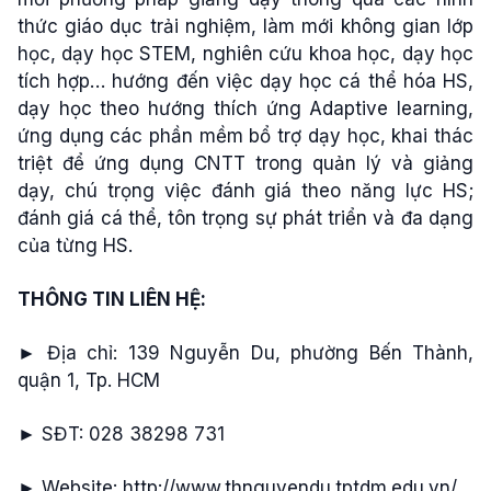
thức giáo dục trải nghiệm, làm mới không gian lớp
học, dạy học STEM, nghiên cứu khoa học, dạy học
tích hợp… hướng đến việc dạy học cá thể hóa HS,
dạy học theo hướng thích ứng Adaptive learning,
ứng dụng các phần mềm bổ trợ dạy học, khai thác
triệt để ứng dụng CNTT trong quản lý và giảng
dạy, chú trọng việc đánh giá theo năng lực HS;
đánh giá cá thể, tôn trọng sự phát triển và đa dạng
của từng HS.
THÔNG TIN LIÊN HỆ:
► Địa chỉ: 139 Nguyễn Du, phường Bến Thành,
quận 1, Tp. HCM
► SĐT: 028 38298 731
► Website: http://www.thnguyendu.tptdm.edu.vn/