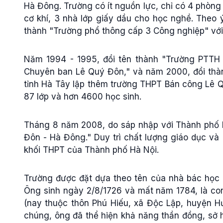
Hà Đông. Trường có ít nguồn lực, chỉ có 4 phòng
cơ khí, 3 nhà lớp giấy dầu cho học nghề. Theo 
thành "Trường phổ thông cấp 3 Công nghiệp" với 
Năm 1994 - 1995, đổi tên thành "Trường PTTH
Chuyên ban Lê Quý Đôn," và năm 2000, đổi thà
tỉnh Hà Tây lập thêm trường THPT Bán công Lê Q
87 lớp và hơn 4600 học sinh.
Tháng 8 năm 2008, do sáp nhập với Thành phố H
Đôn - Hà Đông." Duy trì chất lượng giáo dục và 
khối THPT của Thành phố Hà Nội.
Trường được đặt dựa theo tên của nhà bác học L
Ông sinh ngày 2/8/1726 và mất năm 1784, là con
(nay thuộc thôn Phú Hiếu, xã Độc Lập, huyện Hưn
chúng, ông đã thể hiện khả năng thần đồng, sở h