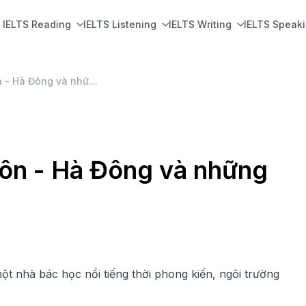
IELTS Reading
IELTS Listening
IELTS Writing
IELTS Speak
Trường THPT Lê Quý Đôn - Hà Đông và những thông tin cần biết
ôn - Hà Đông và những
nhà bác học nổi tiếng thời phong kiến, ngôi trường