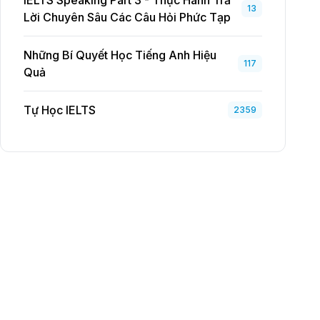
IELTS Speaking Part 3 - Thực Hành Trả
13
Lời Chuyên Sâu Các Câu Hỏi Phức Tạp
Những Bí Quyết Học Tiếng Anh Hiệu
117
Quả
Tự Học IELTS
2359