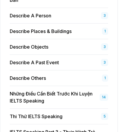
Bản
Describe A Person
3
Describe Places & Buildings
1
Describe Objects
3
Describe A Past Event
3
Describe Others
1
Những Điều Cần Biết Trước Khi Luyện
14
IELTS Speaking
Thi Thử IELTS Speaking
5