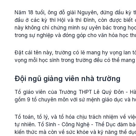
Năm 18 tuổi, ông đỗ giải Nguyên, đứng đầu kỳ t
đầu ở các kỳ thi Hội và thi Đình, còn được biế
này không chỉ chứng minh sự uyên bác trong học
trong sự nghiệp và đóng góp cho văn hóa học th
Đặt cái tên này, trường có lẽ mang hy vọng lan t
vọng mỗi học sinh trong trường đều có thể mang 
Đội ngũ giảng viên nhà trường
Tổ giáo viên của Trường THPT Lê Quý Đôn - Hà
gồm 9 tổ chuyên môn với sứ mệnh giáo dục và hư
Tổ toán, tổ lý, và tổ hóa chịu trách nhiệm về v
tự nhiên. Tổ Sinh - Công Nghệ - Thể Dục đảm bảo
kiến thức mà còn về sức khỏe và kỹ năng thể dụ