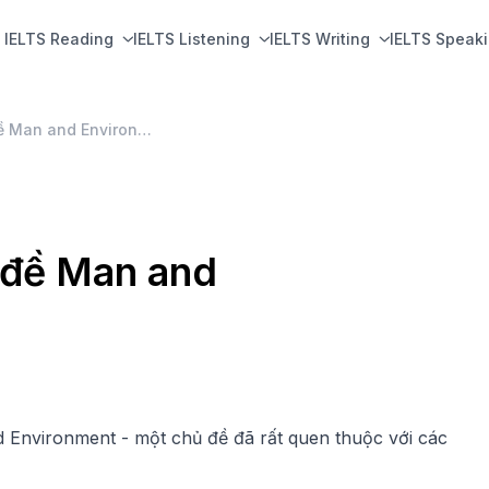
IELTS Reading
IELTS Listening
IELTS Writing
IELTS Speak
Từ vựng tiếng Anh chủ đề Man and Environment
 đề Man and
d Environment - một chủ đề đã rất quen thuộc với các