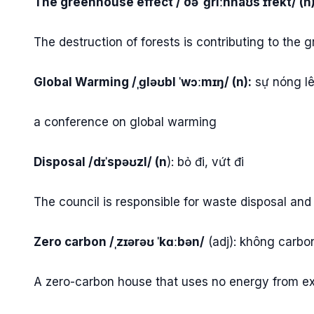
The greenhouse effect / ðə ˈɡriːnhaʊs ɪfekt/ (n
The destruction of forests is contributing to the 
Global Warming /ˌɡləʊbl ˈwɔːmɪŋ/ (n):
sự nóng lê
a conference on global warming
Disposal /dɪˈspəʊzl/ (n
): bỏ đi, vứt đi
The council is responsible for waste disposal and 
Zero carbon /ˌzɪərəʊ ˈkɑːbən/
(adj): không carbo
A zero-carbon house that uses no energy from ex