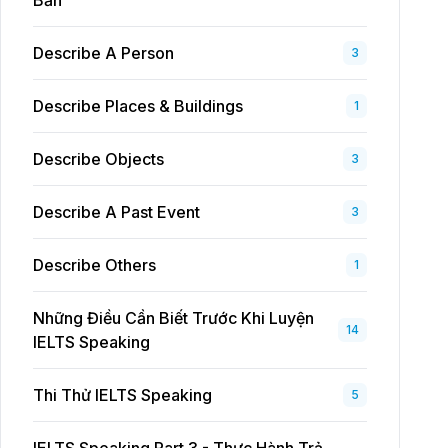
Bản
Describe A Person
3
Describe Places & Buildings
1
Describe Objects
3
Describe A Past Event
3
Describe Others
1
Những Điều Cần Biết Trước Khi Luyện
14
IELTS Speaking
Thi Thử IELTS Speaking
5