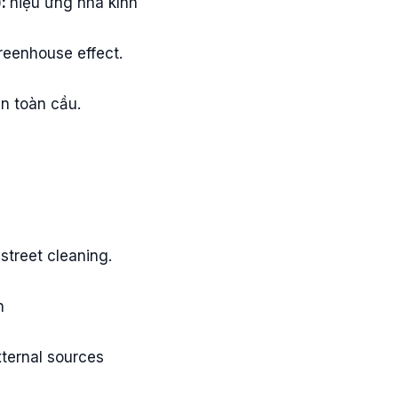
):
hiệu ứng nhà kính
greenhouse effect.
n toàn cầu.
street cleaning.
n
ternal sources