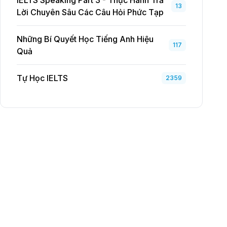
IELTS Speaking Part 3 - Thực Hành Trả
13
Lời Chuyên Sâu Các Câu Hỏi Phức Tạp
Những Bí Quyết Học Tiếng Anh Hiệu
117
Quả
Tự Học IELTS
2359