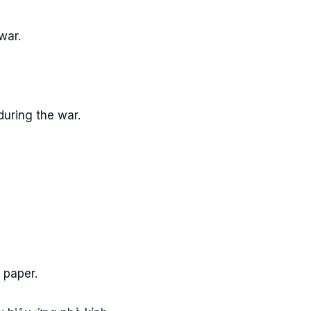
war.
uring the war.
 paper.