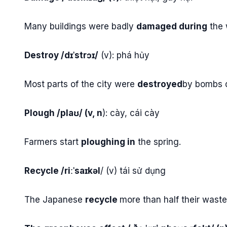
Many buildings were badly
damaged during
the 
Destroy /dɪˈstrɔɪ/
(v): phá hủy
Most parts of the city were
destroyed
by bombs d
Plough /plaʊ/ (v, n
): cày, cái cày
Farmers start
ploughing in
the spring.
Recycle /riːˈsaɪkəl
/ (v) tái sử dụng
The Japanese
recycle
more than half their waste