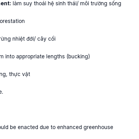
ent:
làm suy thoái hệ sinh thái/ môi trường sống
orestation
rừng nhiệt đới/ cây cối
m into appropriate lengths (bucking)
ng, thực vật
e.
should be enacted due to enhanced greenhouse