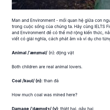
Man and Environment - mối quan hệ giữa con người
trong cuộc sống của chúng ta. Hãy cùng IELTS Fi
and Environment để có thể mở rộng kiến thức, nâ
viết có giải nghĩa, cách phát âm và ví dụ cho từn
Animal /ˈænɪməl/
(n): động vật
Both children are real animal lovers.
Coal /kəʊl/ (n):
than đá
How much coal was mined here?
Damage /ˈdæmɪdʒ/ (v)
: thiệt hại, gây hại