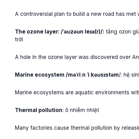
A controversial plan to build a new road has met w
The ozone layer: /ˈəʊzəʊn leɪə(r)/:
tầng ozon giú
trời
A hole in the ozone layer was discovered over An
Marine ecosystem /məˈriːn ˈiːkəʊsɪstəm
/: hệ si
Marine ecosystems are aquatic environments with 
Thermal pollution
: ô nhiễm nhiệt
Many factories cause thermal pollution by releas