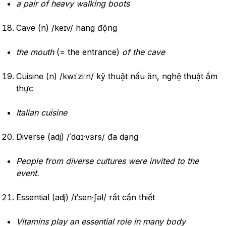
a pair of heavy walking boots
Cave (n) /keɪv/ hang động
the mouth
(= the entrance)
of the cave
Cuisine (n) /kwɪˈziːn/ kỹ thuật nấu ăn, nghệ thuật ẩm
thực
Italian cuisine
Diverse (adj) /ˈdɑɪ·vɜrs/ đa dạng
People from diverse cultures were invited to the
event.
Essential (adj) /ɪˈsen·ʃəl/ rất cần thiết
Vitamins play an essential role in many body