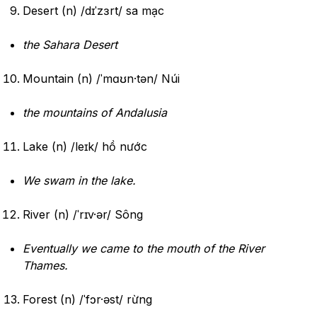
Desert (n) /dɪˈzɜrt/ sa mạc
the Sahara Desert
Mountain (n) /ˈmɑʊn·tən/ Núi
the mountains of Andalusia
Lake (n) /leɪk/ hồ nước
We swam in the lake.
River (n) /ˈrɪv·ər/ Sông
Eventually we came to the mouth of the River
Thames.
Forest (n) /ˈfɔr·əst/ rừng