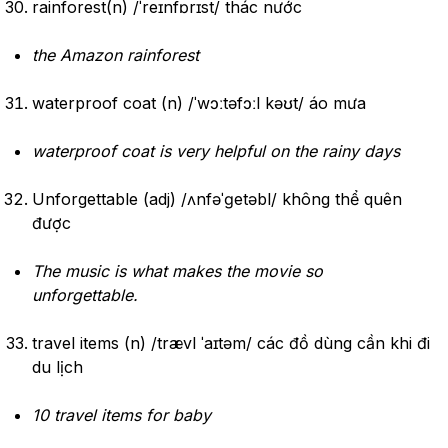
rainforest(n) /ˈreɪnfɒrɪst/ thác nước
the Amazon rainforest
waterproof coat (n) /ˈwɔːtəfɔːl kəʊt/ áo mưa
waterproof coat is very helpful on the rainy days
Unforgettable (adj) /ʌnfəˈɡetəbl/ không thể quên
được
The music is what makes the movie so
unforgettable.
travel items (n) /trævl ˈaɪtəm/ các đồ dùng cần khi đi
du lịch
10 travel items for baby