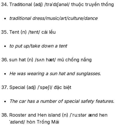
Traditional (adj) /trəˈdɪʃənəl/ thuộc truyền thống
traditional dress/music/art/culture/dance
Tent (n) /tent/ cái lều
to put up/take down a tent
sun hat (n) /sʌn hæt/ mũ chống nắng
He was
wearing
a
sun
hat
and
sunglasses
.
Special (adj) /ˈspeʃl/ đặc biệt
The
car
has a
number
of special
safety
features
.
Rooster and Hen island (n) /ˈruːstər ænd hen
ˈaɪlənd/ hòn Trống Mái