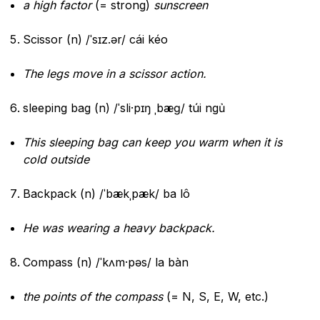
a high factor
(= strong)
sunscreen
Scissor (n) /ˈsɪz.ər/ cái kéo
The legs move in a scissor action.
sleeping bag (n) /ˈsli·pɪŋ ˌbæɡ/ túi ngủ
This sleeping bag can keep you warm when it is
cold outside
Backpack (n) /ˈbækˌpæk/ ba lô
He was wearing a heavy backpack.
Compass (n) /ˈkʌm·pəs/ la bàn
the points of the compass
(= N, S, E, W, etc.)