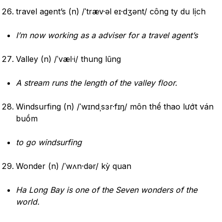
travel agent’s (n) /ˈtræv·əl eɪ·dʒənt/ công ty du lịch
I’m now working as a adviser for a travel agent’s
Valley (n) /ˈvæl·i/ thung lũng
A stream runs the length of the valley floor.
Windsurfing (n) /ˈwɪndˌsɜr·fɪŋ/ môn thể thao lướt ván
buồm
to go windsurfing
Wonder (n) /ˈwʌn·dər/ kỳ quan
Ha Long Bay is one of the Seven wonders of the
world.