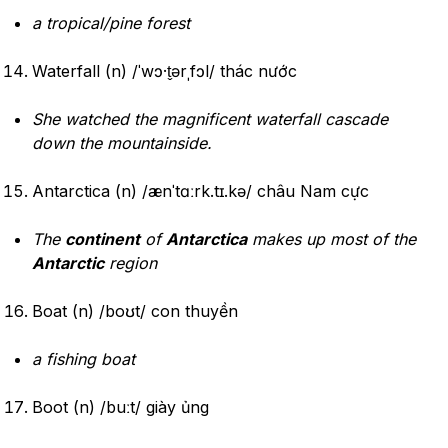
a tropical/pine forest
Waterfall (n) /ˈwɔ·t̬ərˌfɔl/ thác nước
She watched the magnificent waterfall cascade
down the mountainside.
Antarctica (n) /ænˈtɑːrk.tɪ.kə/ châu Nam cực
The
continent
of
Antarctica
makes up most of the
Antarctic
region
Boat (n) /boʊt/ con thuyền
a fishing boat
Boot (n) /buːt/ giày ủng