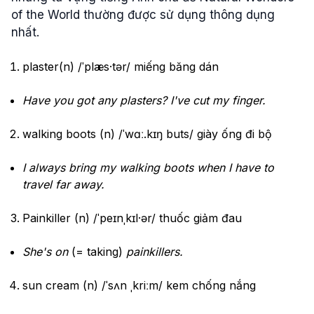
of the World thường được sử dụng thông dụng
nhất.
plaster(n) /ˈplæs·tər/ miếng băng dán
Have you got any plasters? I've cut my finger.
walking boots (n) /ˈwɑː.kɪŋ buts/ giày ống đi bộ
I always bring my walking boots when I have to
travel far away.
Painkiller (n) /ˈpeɪnˌkɪl·ər/ thuốc giảm đau
She's on
(= taking)
painkillers.
sun cream (n) /ˈsʌn ˌkriːm/ kem chống nắng