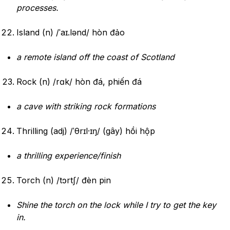
processes.
Island (n) /ˈaɪ.lənd/ hòn đảo
a remote island off the coast of Scotland
Rock (n) /rɑk/ hòn đá, phiến đá
a cave with striking rock formations
Thrilling (adj) /ˈθrɪl·ɪŋ/ (gây) hồi hộp
a thrilling experience/finish
Torch (n) /tɔrtʃ/ đèn pin
Shine the torch on the lock while I try to get the key
in.