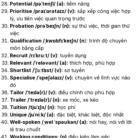
Potential /pəˈtenʃl/ (a):
tiềm năng
Prioritise /praɪˈɒrətaɪz/ (v):
sắp xếp công việc hợp
lý, ưu tiên việc quan trọng trước
Probation /prəˈbeɪʃn/ (n):
sự thử việc, thời gian thử
việc
Qualification /ˌkwɒlɪfɪˈkeɪʃn/ (n
): trình độ chuyên
môn bằng cấp
Recruit /rɪˈkruːt/ (v)
: tuyển dụng
Relevant /ˈreləvənt/ (a):
thích hợp, phù hợp
Shortlist /ˈʃɔːtlɪst/ (v):
sơ tuyển
Specialise /ˈspeʃəlaɪz/ (v):
chuyên về lĩnh vực nào
đó
Tailor /ˈteɪlə(r)/ (v):
điều chỉnh cho phù hợp
Trailer /ˈtreɪlə(r)/ (n):
xe móc, xe kéo
Tuition /tjuˈɪʃn/ (n):
học phí
Unique /juˈniːk/ (a):
đặc biệt, khác biệt, độc nhất
Well-spoken /ˌwel ˈspəʊkən/ (a):
nói hay, nói với lời
lẽ trau chuốt
Working conditions: (n)
điều kiện làm việc