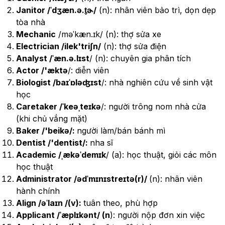
Janitor /ˈdʒæn.ə.t̬ɚ/
(n): nhân viên bảo trì, dọn dẹp
tòa nhà
Mechanic
/məˈkæn.ɪk/ (n): thợ sửa xe
Electrician /ilek'triʃn/
(n): thợ sửa điện
Analyst /ˈæn.ə.lɪst
/ (n): chuyên gia phân tích
Actor /'æktə
/: diễn viên
Biologist /baɪˈɒləʤɪst
/: nhà nghiên cứu về sinh vật
học
Caretaker /ˈkeəˌteɪkə
/: người trông nom nhà cửa
(khi chủ vắng mặt)
Baker /'beikə/:
người làm/bán bánh mì
Dentist /'dentist/:
nha sĩ
Academic /ˌækəˈdemɪk
/ (a): học thuật, giỏi các môn
học thuật
Administrator /ədˈmɪnɪstreɪtə(r)/
(n): nhân viên
hành chính
Align /əˈlaɪn /(v):
tuân theo, phù hợp
Applicant /ˈæplɪkənt/ (n
): người nộp đơn xin việc