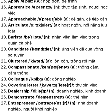
Apply /əˈplaɪ /(v):
nộp đơn, đệ trình
Apprentice /əˈprentɪs
/ (n): thực tập sinh, người học
việc
Approachable /əˈprəʊtʃəbl
/ (a): dễ gần, dễ tiếp cận
Articulate /ɑːˈtɪkjuleɪt/ (a
): hoạt ngôn, nói năng lưu
loát
Barista /bəˈriːstə/ (n):
nhân viên làm việc trong
quán cà phê
Candidate /ˈkændɪdət/ (n):
ứng viên đã qua vòng
sơ tuyển
Cluttered /ˈklʌtəd/ (a):
lộn xộn, trông rối mắt
Compassionate /kəmˈpæʃənət/ (a
): thông cảm,
cảm thông
Colleague /ˈkɒliːɡ/ (n)
: đồng nghiệp
Covering letter /ˌkʌvərɪŋ ˈletə(r)/:
thư xin việc
Dealership /ˈdiːləʃɪp/ (n
): doanh nghiệp, kinh doanh
Demonstrate /ˈdemənstreɪt/ (v):
thể hiện
Entrepreneur /ˌɒntrəprəˈnɜː(r)/ (n):
nhà doanh
nghiệp, người khởi nghiệp