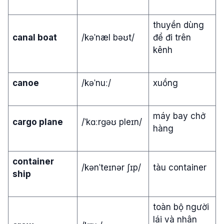
thuyền dùng
canal boat
/kəˈnæl bəʊt/
để đi trên
kênh
canoe
/kəˈnuː/
xuồng
máy bay chở
cargo plane
/ˈkɑːrɡəʊ pleɪn/
hàng
container
/kənˈteɪnər ʃɪp/
tàu container
ship
toàn bộ người
lái và nhân