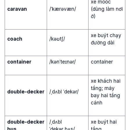
xe moóc
caravan
/ˈkærəvæn/
(dùng làm nơi
ở)
xe buýt chạy
coach
/kəʊtʃ/
đường dài
container
/kənˈteɪnər/
container
xe khách hai
tầng; máy
double-decker
/ˌdʌbl ˈdekər/
bay hai tầng
cánh
double-decker
/ˌdʌbl
xe buýt hai
bus
ˈdekər bʌs/
tầng