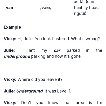
xe tải (chở
van
/væn/
hành lý hoặc
người)
Example
Vicky:
Hi, Julie. You look flustered. What's wrong?
Julie:
I left my
car
parked in the
underground
parking and now it's gone.
…
Vicky:
Where did you leave it?
Julie:
Underground
. It was Level 1.
Vicky:
Don't you know that area is for