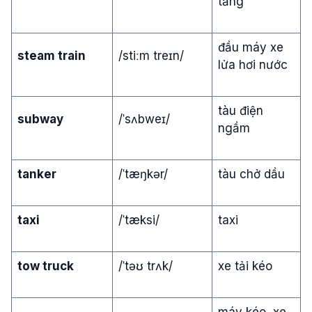
tầng
đầu máy xe
steam train
/stiːm treɪn/
lửa hơi nước
tàu điện
subway
/ˈsʌbweɪ/
ngầm
tanker
/ˈtæŋkər/
tàu chở dầu
taxi
/ˈtæksi/
taxi
tow truck
/ˈtəʊ trʌk/
xe tải kéo
máy kéo, xe