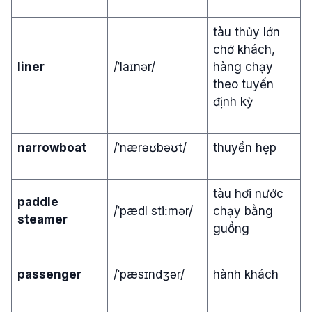
tàu thủy lớn
chở khách,
liner
/ˈlaɪnər/
hàng chạy
theo tuyến
định kỳ
narrowboat
/ˈnærəʊbəʊt/
thuyền hẹp
tàu hơi nước
paddle
/ˈpædl stiːmər/
chạy bằng
steamer
guồng
passenger
/ˈpæsɪndʒər/
hành khách