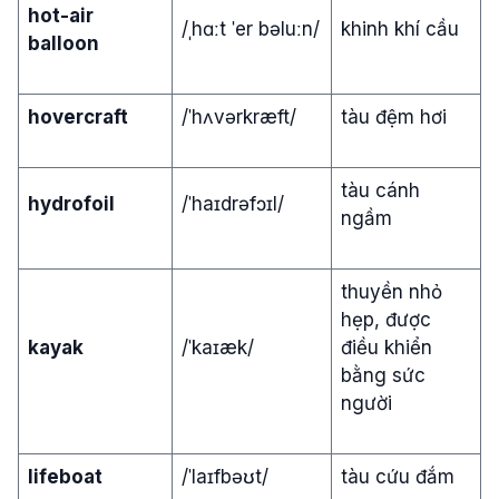
hot-air
/ˌhɑːt ˈer bəluːn/
khinh khí cầu
balloon
hovercraft
/ˈhʌvərkræft/
tàu đệm hơi
tàu cánh
hydrofoil
/ˈhaɪdrəfɔɪl/
ngầm
thuyền nhỏ
hẹp, được
kayak
/ˈkaɪæk/
điều khiển
bằng sức
người
lifeboat
/ˈlaɪfbəʊt/
tàu cứu đắm