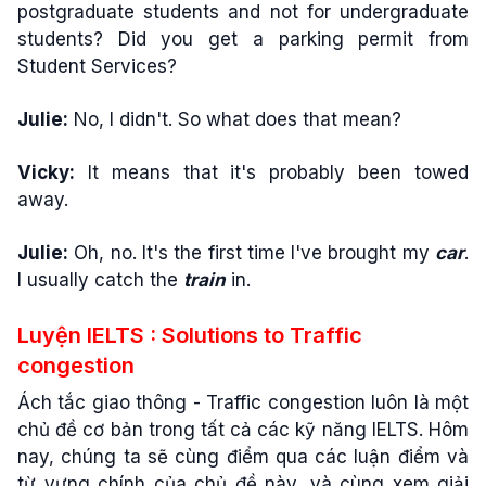
postgraduate students and not for undergraduate
students? Did you get a parking permit from
Student Services?
Julie:
No, I didn't. So what does that mean?
Vicky:
It means that it's probably been towed
away.
Julie:
Oh, no. It's the first time I've brought my
car
.
I usually catch the
train
in.
Luyện IELTS : Solutions to Traffic
congestion
Ách tắc giao thông - Traffic congestion luôn là một
chủ đề cơ bản trong tất cả các kỹ năng IELTS. Hôm
nay, chúng ta sẽ cùng điểm qua các luận điểm và
từ vựng chính của chủ đề này, và cùng xem giải