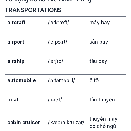
TRANSPORTATIONS
aircraft
/ˈerkræft/
máy bay
airport
/ˈerpɔːrt/
sân bay
airship
/ˈerʃɪp/
tàu bay
automobile
/ˈɔːtəməbiːl/
ô tô
boat
/bəʊt/
tàu thuyền
thuyền máy
cabin cruiser
/ˈkæbɪn kruːzər/
có chỗ ngủ