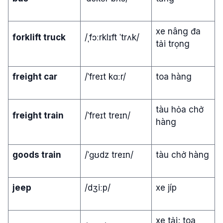
xe nâng đa
forklift truck
/ˌfɔːrklɪft ˈtrʌk/
tải trọng
freight car
/ˈfreɪt kɑːr/
toa hàng
tàu hỏa chở
freight train
/ˈfreɪt treɪn/
hàng
goods train
/ˈɡʊdz treɪn/
tàu chở hàng
jeep
/dʒiːp/
xe jíp
xe tải; toa