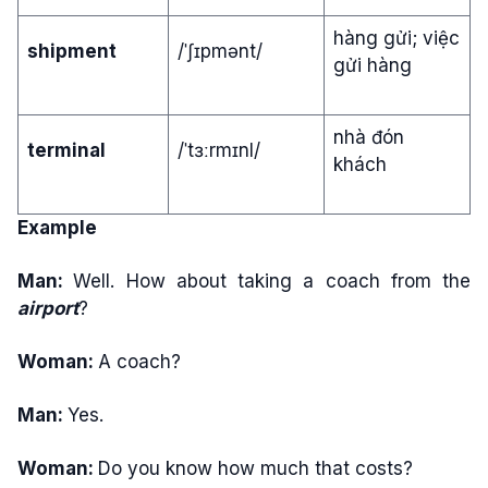
hàng gửi; việc
shipment
/ˈʃɪpmənt/
gửi hàng
nhà đón
terminal
/ˈtɜːrmɪnl/
khách
Example
Man:
Well. How about taking a coach from the
airport
?
Woman:
A coach?
Man:
Yes.
Woman:
Do you know how much that costs?