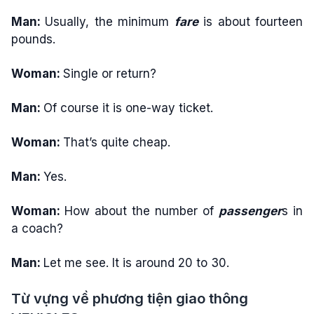
Man:
Usually, the minimum
fare
is about fourteen
pounds.
Woman:
Single or return?
Man:
Of course it is one-way ticket.
Woman:
That’s quite cheap.
Man:
Yes.
Woman:
How about the number of
passenger
s in
a coach?
Man:
Let me see. It is around 20 to 30.
Từ vựng về phương tiện giao thông