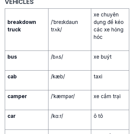
VEHICLES
xe chuyên
breakdown
/ˈbreɪkdaʊn
dụng để kéo
truck
trʌk/
các xe hỏng
hóc
bus
/bʌs/
xe buýt
cab
/kæb/
taxi
camper
/ˈkæmpər/
xe cắm trại
car
/kɑːr/
ô tô