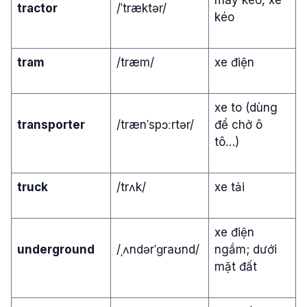
tractor
/ˈtræktər/
kéo
tram
/træm/
xe điện
xe to (dùng
transporter
/trænˈspɔːrtər/
để chở ô
tô…)
truck
/trʌk/
xe tải
xe điện
underground
/ˌʌndərˈɡraʊnd/
ngầm; dưới
mặt đất