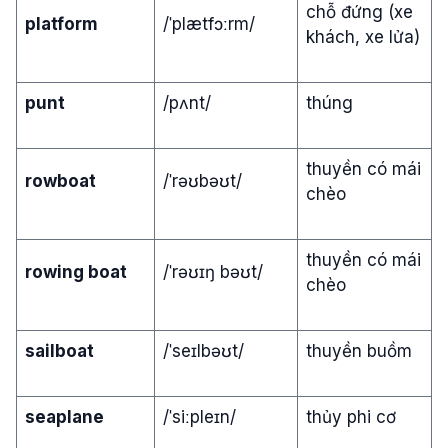
chỗ đứng (xe
platform
/ˈplætfɔːrm/
khách, xe lửa)
punt
/pʌnt/
thúng
thuyền có mái
rowboat
/ˈrəʊbəʊt/
chèo
thuyền có mái
rowing boat
/ˈrəʊɪŋ bəʊt/
chèo
sailboat
/ˈseɪlbəʊt/
thuyền buồm
seaplane
/ˈsiːpleɪn/
thủy phi cơ