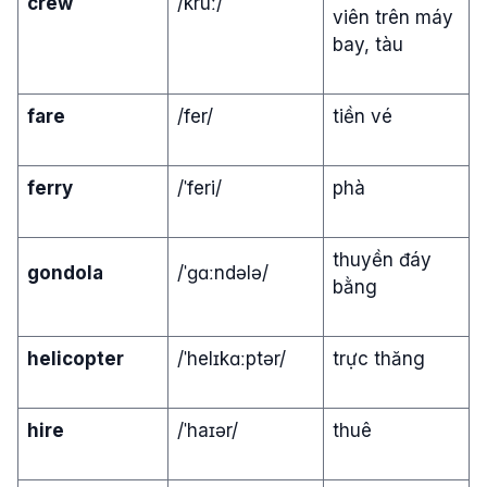
crew
/kruː/
viên trên máy
bay, tàu
fare
/fer/
tiền vé
ferry
/ˈferi/
phà
thuyền đáy
gondola
/ˈɡɑːndələ/
bằng
helicopter
/ˈhelɪkɑːptər/
trực thăng
hire
/ˈhaɪər/
thuê