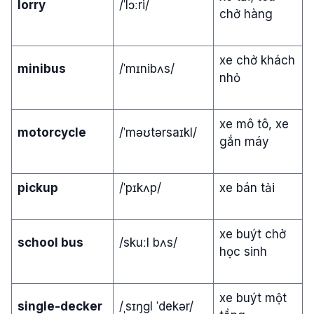
lorry
/ˈlɔːri/
chở hàng
xe chở khách
minibus
/ˈmɪnibʌs/
nhỏ
xe mô tô, xe
motorcycle
/ˈməʊtərsaɪkl/
gắn máy
pickup
/ˈpɪkʌp/
xe bán tải
xe buýt chở
school bus
/skuːl bʌs/
học sinh
xe buýt một
single-decker
/ˌsɪŋɡl ˈdekər/