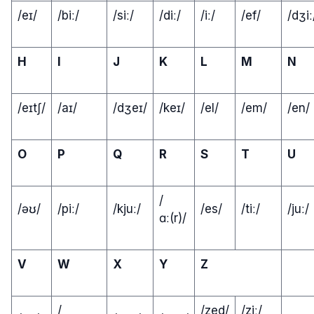
/eɪ/
/biː/
/siː/
/diː/
/iː/
/ef/
/dʒiː
H
I
J
K
L
M
N
/eɪtʃ/
/aɪ/
/dʒeɪ/
/keɪ/
/el/
/em/
/en/
O
P
Q
R
S
T
U
/
/əʊ/
/piː/
/kjuː/
/es/
/tiː/
/juː/
ɑː(r)/
V
W
X
Y
Z
/
/zed/
/ziː/