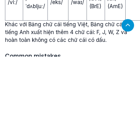
/viː/
/eks/
/waɪ/
ˈdʌbljuː/
(BrE)
(AmE)
Khác với Bảng chữ cái tiếng Việt, Bảng chữ cái
tiếng Anh xuất hiện thêm 4 chữ cái: F, J, W, Z và
hoàn toàn không có các chữ cái có dấu.
Common mistakes
A – H – 8
Những chữ cái và chữ số này khác nhau ở âm
cuối: A /eɪ/, H /eɪtʃ/ và 8 /eit/.
Chữ H có âm /tʃ/ ở cuối còn số 8 có âm /t/ ở cuối
trong khi chữ A thì không. Các bạn cần tập trung
vào ending sound để phân biệt cho chính xác.
L – M – N